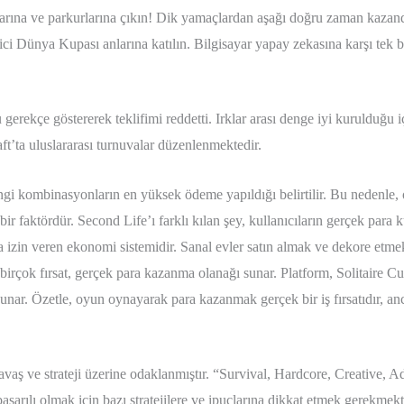
larına ve parkurlarına çıkın! Dik yamaçlardan aşağı doğru zaman kazandı
ci Dünya Kupası anlarına katılın. Bilgisayar yapay zekasına karşı tek ba
gerekçe göstererek teklifimi reddetti. Irklar arası denge iyi kurulduğu 
t’ta uluslararası turnuvalar düzenlenmektedir.
i kombinasyonların en yüksek ödeme yapıldığı belirtilir. Bu nedenle
 bir faktördür. Second Life’ı farklı kılan şey, kullanıcıların gerçek para 
a izin veren ekonomi sistemidir. Sanal evler satın almak ve dekore etm
birçok fırsat, gerçek para kazanma olanağı sunar. Platform, Solitaire C
sunar. Özetle, oyun oynayarak para kazanmak gerçek bir iş fırsatıdır, an
avaş ve strateji üzerine odaklanmıştır. “Survival, Hardcore, Creative, A
aşarılı olmak için bazı stratejilere ve ipuçlarına dikkat etmek gerekmekt