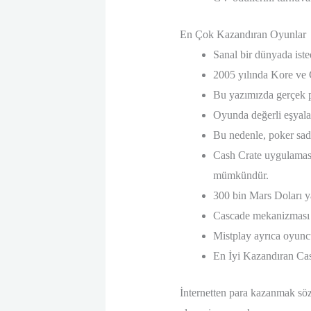
En Çok Kazandıran Oyunlar
Sanal bir dünyada iste
2005 yılında Kore ve 
Bu yazımızda gerçek pa
Oyunda değerli eşyalar
Bu nedenle, poker sade
Cash Crate uygulaması
mümkündür.
300 bin Mars Doları ya
Cascade mekanizması ve
Mistplay ayrıca oyuncu
En İyi Kazandıran Casi
İnternetten para kazanmak sö