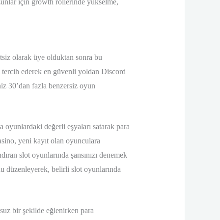
zunlar için growth rollerinde yükselme,
tsiz olarak üye olduktan sonra bu
arı tercih ederek en güvenli yoldan Discord
niz 30’dan fazla benzersiz oyun
da oyunlardaki değerli eşyaları satarak para
asino, yeni kayıt olan oyunculara
ıran slot oyunlarında şansınızı denemek
 düzenleyerek, belirli slot oyunlarında
suz bir şekilde eğlenirken para