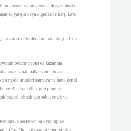
ran koşular yapın veya canlı ayrıntılarla
şınıza yarışın veya diğerlerine karşı kafa
için oyun severlerden tam not almıştır. Çok
, oyunun ödeme yapısı da kazanma
kullanarak sanal mallar satın almasına,
ekten moda ürünleri satmaya ve hatta kendi
ube ve Blackout Blitz gibi popüler
cak başarılı olmak için sabır, emek ve
dventure, Spectator” bu oyun tipleri
edir. Örneğin, slot oyun rehberi ve slot