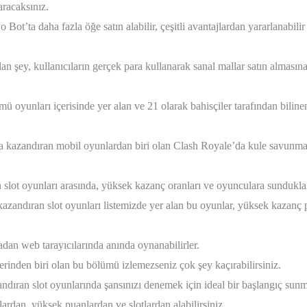
aracaksınız.
 Bot’ta daha fazla öğe satın alabilir, çeşitli avantajlardan yararlanabi
lan şey, kullanıcıların gerçek para kullanarak sanal mallar satın almasın
 oyunları içerisinde yer alan ve 21 olarak bahisçiler tarafından bilin
 kazandıran mobil oyunlardan biri olan Clash Royale’da kule savunmas
slot oyunları arasında, yüksek kazanç oranları ve oyunculara sunduklar
azandıran slot oyunları listemizde yer alan bu oyunlar, yüksek kazanç p
dan web tarayıcılarında anında oynanabilirler.
erinden biri olan bu bölümü izlemezseniz çok şey kaçırabilirsiniz.
dıran slot oyunlarında şansınızı denemek için ideal bir başlangıç sunm
ardan, yüksek puanlardan ve slotlardan alabilirsiniz.