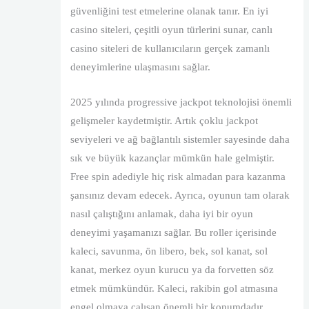
güvenliğini test etmelerine olanak tanır. En iyi
casino siteleri, çeşitli oyun türlerini sunar, canlı
casino siteleri de kullanıcıların gerçek zamanlı
deneyimlerine ulaşmasını sağlar.
2025 yılında progressive jackpot teknolojisi önemli
gelişmeler kaydetmiştir. Artık çoklu jackpot
seviyeleri ve ağ bağlantılı sistemler sayesinde daha
sık ve büyük kazançlar mümkün hale gelmiştir.
Free spin adediyle hiç risk almadan para kazanma
şansınız devam edecek. Ayrıca, oyunun tam olarak
nasıl çalıştığını anlamak, daha iyi bir oyun
deneyimi yaşamanızı sağlar. Bu roller içerisinde
kaleci, savunma, ön libero, bek, sol kanat, sol
kanat, merkez oyun kurucu ya da forvetten söz
etmek mümkündür. Kaleci, rakibin gol atmasına
engel olmaya çalışan önemli bir konumdadır.