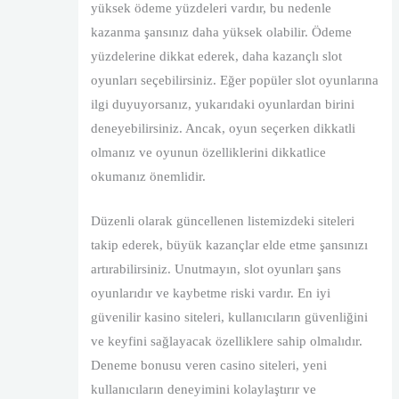
yüksek ödeme yüzdeleri vardır, bu nedenle
kazanma şansınız daha yüksek olabilir. Ödeme
yüzdelerine dikkat ederek, daha kazançlı slot
oyunları seçebilirsiniz. Eğer popüler slot oyunlarına
ilgi duyuyorsanız, yukarıdaki oyunlardan birini
deneyebilirsiniz. Ancak, oyun seçerken dikkatli
olmanız ve oyunun özelliklerini dikkatlice
okumanız önemlidir.
Düzenli olarak güncellenen listemizdeki siteleri
takip ederek, büyük kazançlar elde etme şansınızı
artırabilirsiniz. Unutmayın, slot oyunları şans
oyunlarıdır ve kaybetme riski vardır. En iyi
güvenilir kasino siteleri, kullanıcıların güvenliğini
ve keyfini sağlayacak özelliklere sahip olmalıdır.
Deneme bonusu veren casino siteleri, yeni
kullanıcıların deneyimini kolaylaştırır ve