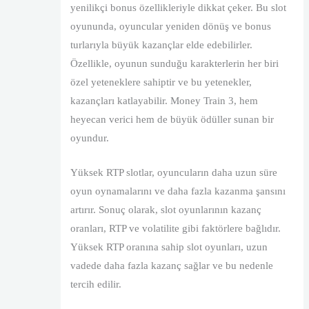
yenilikçi bonus özellikleriyle dikkat çeker. Bu slot
oyununda, oyuncular yeniden dönüş ve bonus
turlarıyla büyük kazançlar elde edebilirler.
Özellikle, oyunun sunduğu karakterlerin her biri
özel yeteneklere sahiptir ve bu yetenekler,
kazançları katlayabilir. Money Train 3, hem
heyecan verici hem de büyük ödüller sunan bir
oyundur.
Yüksek RTP slotlar, oyuncuların daha uzun süre
oyun oynamalarını ve daha fazla kazanma şansını
artırır. Sonuç olarak, slot oyunlarının kazanç
oranları, RTP ve volatilite gibi faktörlere bağlıdır.
Yüksek RTP oranına sahip slot oyunları, uzun
vadede daha fazla kazanç sağlar ve bu nedenle
tercih edilir.