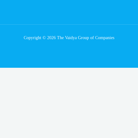
Copyright © 2026 The Vaidya Group of Companies