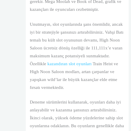
gerekir. Mega Moolah ve Book of Dead, grafik ve
kazançları ile oyuncuları cezbetmiştir.
Unutmayın, slot oyunlarında şans önemlidir, ancak
iyi bir stratejiyle şansınızı artırabilirsiniz. Vahşi Batı
temalı bu kült slot oyununun devamı, High Noon
Saloon ücretsiz dönüş özelliği ile 111,111x’e varan
maksimum kazanç potansiyeli sunmaktadır.
Özellikle
kazandıran slot oyunları
Train Heist ve
High Noon Saloon modları, artan çarpanlar ve
yapışkan wild’lar ile büyük kazançlar elde etme
fırsatı vermektedir.
Deneme sürümlerini kullanarak, oyunları daha iyi
anlayabilir ve kazanma şansınızı artırabilirsiniz.
İkinci olarak, yüksek ödeme yüzdelerine sahip slot
oyunlarına odaklanın. Bu oyunların genellikle daha