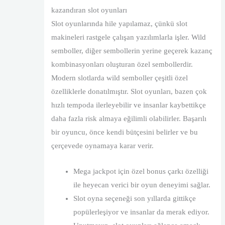
kazandıran slot oyunları
Slot oyunlarında hile yapılamaz, çünkü slot
makineleri rastgele çalışan yazılımlarla işler. Wild
semboller, diğer sembollerin yerine geçerek kazanç
kombinasyonları oluşturan özel sembollerdir.
Modern slotlarda wild semboller çeşitli özel
özelliklerle donatılmıştır. Slot oyunları, bazen çok
hızlı tempoda ilerleyebilir ve insanlar kaybettikçe
daha fazla risk almaya eğilimli olabilirler. Başarılı
bir oyuncu, önce kendi bütçesini belirler ve bu
çerçevede oynamaya karar verir.
Mega jackpot için özel bonus çarkı özelliği
ile heyecan verici bir oyun deneyimi sağlar.
Slot oyna seçeneği son yıllarda gittikçe
popülerleşiyor ve insanlar da merak ediyor.