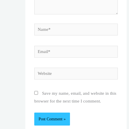
Name*
Email*
Website
Save my name, email, and website in this
browser for the next time I comment.