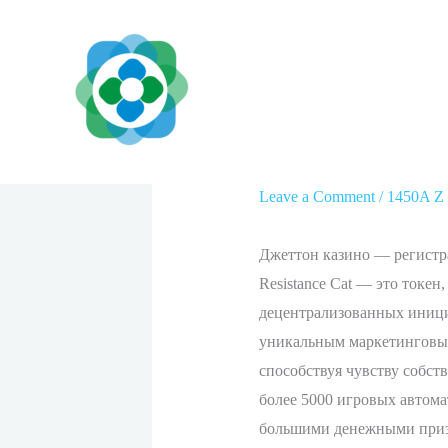
Skip
to
content
Джеттон казино — 
Leave a Comment
/
1450A Z
Джеттон казино — регистр
Resistance Cat — это токе
децентрализованных иници
уникальным маркетинговым
способствуя чувству собст
более 5000 игровых автома
большими денежными приза