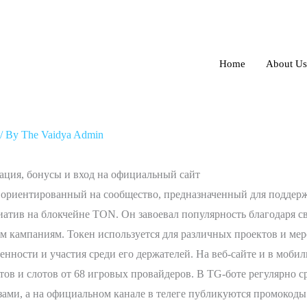
Home
About Us
регистрация, бонусы и вход на официальный с
/ By
The Vaidya Admin
ация, бонусы и вход на официальный сайт
н, ориентированный на сообщество, предназначенный для подде
атив на блокчейне TON. Он завоевал популярность благодаря с
 кампаниям. Токен используется для различных проектов и ме
венности и участия среди его держателей. На веб-сайте и в моб
тов и слотов от 68 игровых провайдеров. В TG-боте регулярно с
ми, а на официальном канале в телеге публикуются промокоды 