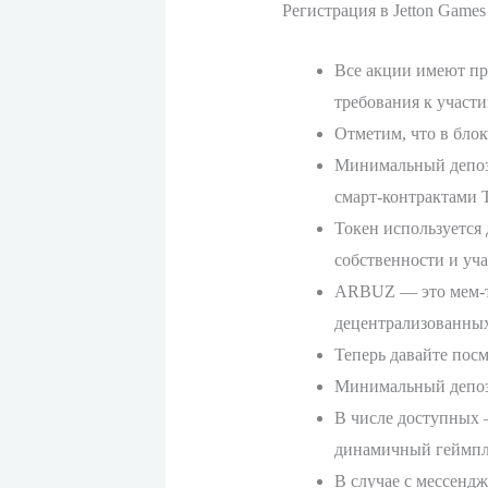
Регистрация в Jetton Games
Все акции имеют пр
требования к участи
Отметим, что в блок
Минимальный депози
смарт-контрактами 
Токен используется
собственности и уча
ARBUZ — это мем-то
децентрализованных
Теперь давайте посм
Минимальный депози
В числе доступных —
динамичный геймпл
В случае с мессендж