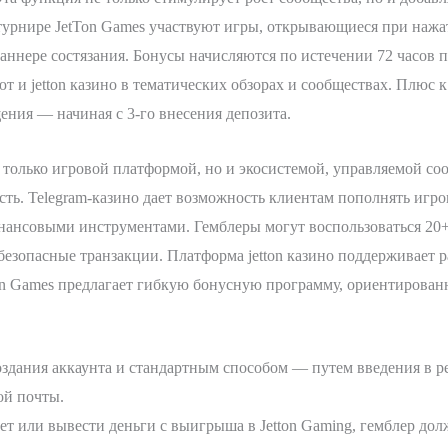
турнире JetTon Games участвуют игры, открывающиеся при нажа
ннере состязания. Бонусы начисляются по истечении 72 часов 
т и jetton казино в тематических обзорах и сообществах. Плюс
ния — начиная с 3-го внесения депозита.
е только игровой платформой, но и экосистемой, управляемой с
сть. Telegram-казино дает возможность клиентам пополнять иг
ансовыми инструментами. Гемблеры могут воспользоваться 20+
безопасные транзакции. Платформа jetton казино поддерживает 
n Games предлагает гибкую бонусную программу, ориентированн
.
оздания аккаунта и стандартным способом — путем введения в 
ой почты.
т или вывести деньги с выигрыша в Jetton Gaming, гемблер дол