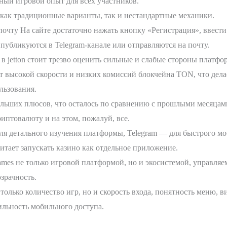
ный игровой опыт для всех участников.
 как традиционные варианты, так и нестандартные механики.
очту На сайте достаточно нажать кнопку «Регистрация», ввести 
публикуются в Telegram-канале или отправляются на почту.
в jetton стоит трезво оценить сильные и слабые стороны платфо
т высокой скорости и низких комиссий блокчейна TON, что дел
льзования.
льших плюсов, что осталось по сравнению с прошлыми месяцами
иптовалюту и на этом, пожалуй, все.
для детального изучения платформы, Telegram — для быстрого м
читает запускать казино как отдельное приложение.
Games не только игровой платформой, но и экосистемой, управля
зрачность.
только количество игр, но и скорость входа, понятность меню, в
ильность мобильного доступа.