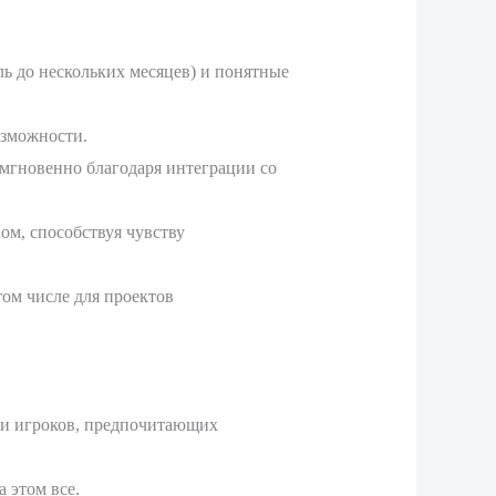
ь до нескольких месяцев) и понятные
озможности.
мгновенно благодаря интеграции со
ом, способствуя чувству
ом числе для проектов
еди игроков, предпочитающих
 этом все.