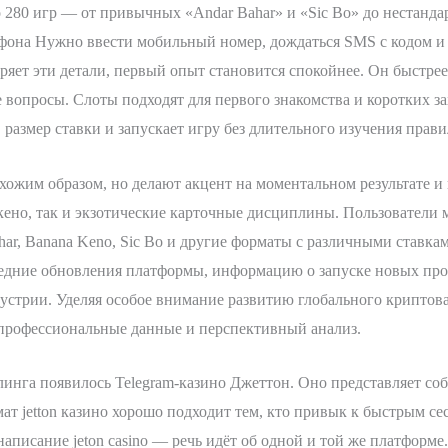
280 игр — от привычных «Andar Bahar» и «Sic Bo» до нестанда
фона Нужно ввести мобильный номер, дождаться SMS с кодом и п
еряет эти детали, первый опыт становится спокойнее. Он быстрее
е вопросы. Слоты подходят для первого знакомства и коротких за
 размер ставки и запускает игру без длительного изучения прави
ожим образом, но делают акцент на моментальном результате и
кено, так и экзотические карточные дисциплины. Пользователи м
ahar, Banana Keno, Sic Bo и другие форматы с различными став
следние обновления платформы, информацию о запуске новых про
устрии. Уделяя особое внимание развитию глобального криптова
рофессиональные данные и перспективный анализ.
линга появилось Telegram-казино Джеттон. Оно представляет со
мат jetton казино хорошо подходит тем, кто привык к быстрым с
написание jeton casino — речь идёт об одной и той же платформе