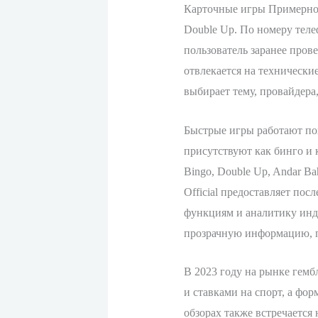
Карточные игры Примерно 
Double Up. По номеру теле
пользователь заранее пров
отвлекается на технически
выбирает тему, провайдера,
Быстрые игры работают пох
присутствуют как бинго и 
Bingo, Double Up, Andar B
Official предоставляет по
функциям и аналитику инд
прозрачную информацию, п
В 2023 году на рынке гемб
и ставками на спорт, а фор
обзорах также встречается 