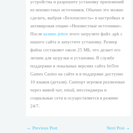
устройства и разрешите установку приложений
из неизвестных источников. Обычно это можно
сделать, выбрав «Безопасность» в настройках и
активировав опцию «Неизвестные источники».
После
казино jetton
этого загрузите файл .apk с
нашего сайта и запустите установку. Размер
файла составляет около 25 МБ, что делает его
легким для загрузки и установки. В службе
поддержки и локальных версиях сайта JetTon
Games Casino на сайте и в поддержке доступно
10 языков (детали). Саппорт игроков реализован
через живой чат, email, мессенджеры и
социальные сети и осуществляется в режиме
24/7.
←
Previous Post
Next Post
→