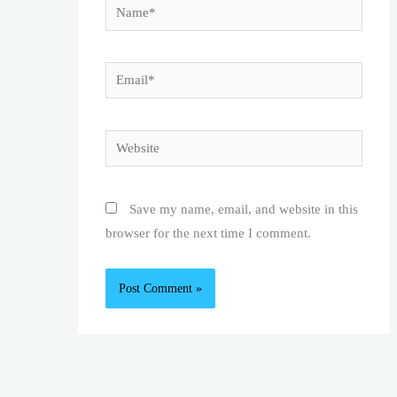
Name*
Email*
Website
Save my name, email, and website in this
browser for the next time I comment.