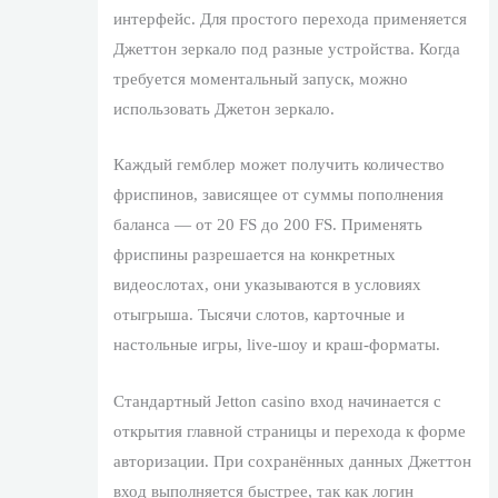
интерфейс. Для простого перехода применяется
Джеттон зеркало под разные устройства. Когда
требуется моментальный запуск, можно
использовать Джетон зеркало.
Каждый гемблер может получить количество
фриспинов, зависящее от суммы пополнения
баланса — от 20 FS до 200 FS. Применять
фриспины разрешается на конкретных
видеослотах, они указываются в условиях
отыгрыша. Тысячи слотов, карточные и
настольные игры, live-шоу и краш-форматы.
Стандартный Jetton casino вход начинается с
открытия главной страницы и перехода к форме
авторизации. При сохранённых данных Джеттон
вход выполняется быстрее, так как логин