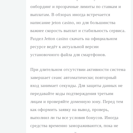
онбординг и прозрачные лимиты по ставкам и
выплатам. В обзорах иногда встречается
написание jeton casino, но для большинства
важнее скорость выплат и стабильность сервиса.
Раздел Jetton casino скачать на официальном
ресурсе ведёт к актуальной версии
установочного файла для смартфонов.
При длительном отсутствии активности система
завершает сеанс автоматически; повторный
вход занимает секунды. Для защиты данных не
передавайте коды подтверждения третьим
лицам и проверяйте доменную зону. Перед тем
как оформить заявку на вывод, проверь,
выполнил ли ты все условия бонусов. Иногда
средства временно замораживаются, пока не