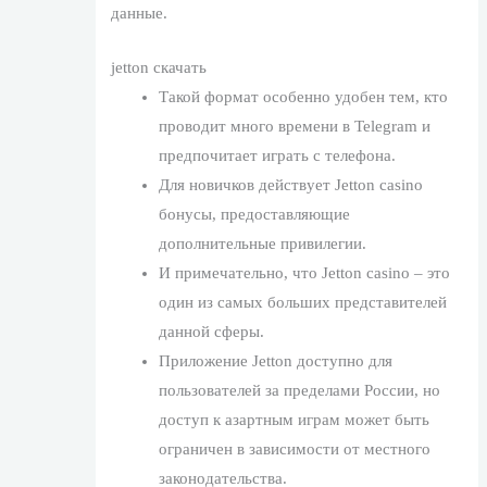
данные.
jetton скачать
Такой формат особенно удобен тем, кто
проводит много времени в Telegram и
предпочитает играть с телефона.
Для новичков действует Jetton casino
бонусы, предоставляющие
дополнительные привилегии.
И примечательно, что Jetton casino – это
один из самых больших представителей
данной сферы.
Приложение Jetton доступно для
пользователей за пределами России, но
доступ к азартным играм может быть
ограничен в зависимости от местного
законодательства.