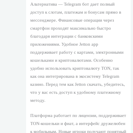
Альтернатива — Telegram бот дает полный
доступ к слотам, платежам и бонусам прямо в
мессенджере. Финансовые операции через
смартфон проходят максимально быстро
благодаря интеграции с банковскими
приложениями. Удобное Jetton app
поддерживает работу с картами, электронными
кошельками и криптовалютами. Особенно
удобно использовать криптовалюту TON, так
как она интегрирована в экосистему Telegram
казино. Перед тем как Jetton скачать, убедитесь,
что у вас есть доступ к удобному платежному
методу.
Платформа работает по лицензии, поддерживает
TON-кошельки и фиат, а интерфейс дружелюбен
к мобильным. Новые игроки получают понятный