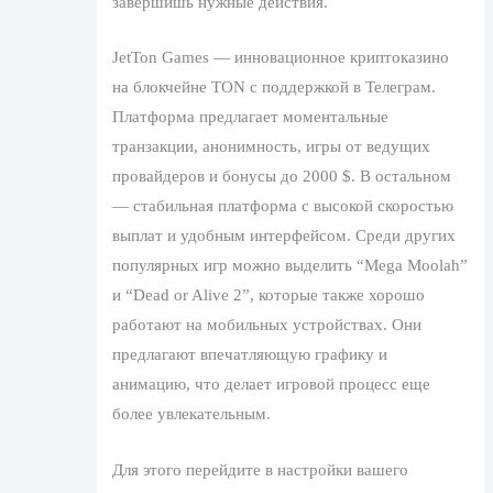
завершишь нужные действия.
JetTon Games — инновационное криптоказино
на блокчейне TON с поддержкой в Телеграм.
Платформа предлагает моментальные
транзакции, анонимность, игры от ведущих
провайдеров и бонусы до 2000 $. В остальном
— стабильная платформа с высокой скоростью
выплат и удобным интерфейсом. Среди других
популярных игр можно выделить “Mega Moolah”
и “Dead or Alive 2”, которые также хорошо
работают на мобильных устройствах. Они
предлагают впечатляющую графику и
анимацию, что делает игровой процесс еще
более увлекательным.
Для этого перейдите в настройки вашего