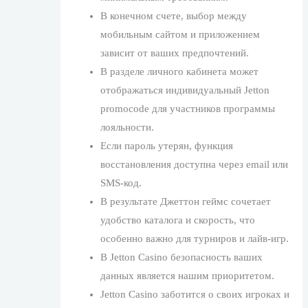
В конечном счете, выбор между
мобильным сайтом и приложением
зависит от ваших предпочтений.
В разделе личного кабинета может
отображаться индивидуальный Jetton
promocode для участников программы
лояльности.
Если пароль утерян, функция
восстановления доступна через email или
SMS-код.
В результате Джеттон геймс сочетает
удобство каталога и скорость, что
особенно важно для турниров и лайв-игр.
В Jetton Casino безопасность ваших
данных является нашим приоритетом.
Jetton Casino заботится о своих игроках и