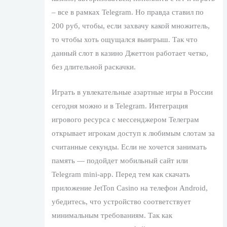
– все в рамках Telegram. Но правда ставил по
200 руб, чтобы, если захвачу какой множитель,
то чтобы хоть ощущался выигрыш. Так что
данный слот в казино Джеттон работает четко,
без длительной раскачки.
Играть в увлекательные азартные игры в России
сегодня можно и в Telegram. Интеграция
игрового ресурса с мессенджером Телеграм
открывает игрокам доступ к любимым слотам за
считанные секунды. Если не хочется занимать
память — подойдет мобильный сайт или
Telegram mini-app. Перед тем как скачать
приложение JetTon Casino на телефон Android,
убедитесь, что устройство соответствует
минимальным требованиям. Так как