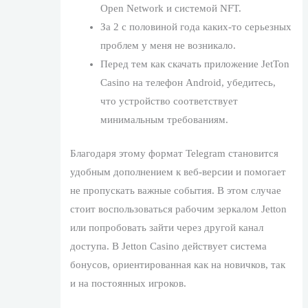
Open Network и системой NFT.
За 2 с половиной года каких-то серьезных
проблем у меня не возникало.
Перед тем как скачать приложение JetTon
Casino на телефон Android, убедитесь,
что устройство соответствует
минимальным требованиям.
Благодаря этому формат Telegram становится
удобным дополнением к веб-версии и помогает
не пропускать важные события. В этом случае
стоит воспользоваться рабочим зеркалом Jetton
или попробовать зайти через другой канал
доступа. В Jetton Casino действует система
бонусов, ориентированная как на новичков, так
и на постоянных игроков.