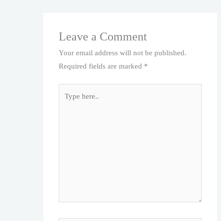
Leave a Comment
Your email address will not be published.
Required fields are marked
*
Type
here..