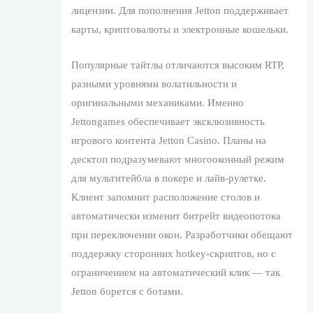
лицензии. Для пополнения Jetton поддерживает
карты, криптовалюты и электронные кошельки.
Популярные тайтлы отличаются высоким RTP,
разными уровнями волатильности и
оригинальными механиками. Именно
Jettongames обеспечивает эксклюзивность
игрового контента Jetton Casino. Планы на
десктоп подразумевают многооконный режим
для мультитейбла в покере и лайв-рулетке.
Клиент запомнит расположение столов и
автоматически изменит битрейт видеопотока
при переключении окон. Разработчики обещают
поддержку сторонних hotkey-скриптов, но с
ограничением на автоматический клик — так
Jetton борется с ботами.