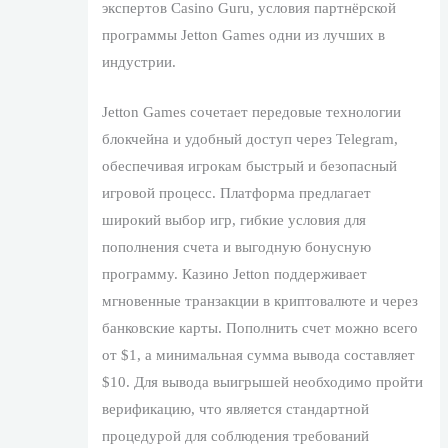
экспертов Casino Guru, условия партнёрской
программы Jetton Games одни из лучших в
индустрии.
Jetton Games сочетает передовые технологии
блокчейна и удобный доступ через Telegram,
обеспечивая игрокам быстрый и безопасный
игровой процесс. Платформа предлагает
широкий выбор игр, гибкие условия для
пополнения счета и выгодную бонусную
программу. Казино Jetton поддерживает
мгновенные транзакции в криптовалюте и через
банковские карты. Пополнить счет можно всего
от $1, а минимальная сумма вывода составляет
$10. Для вывода выигрышей необходимо пройти
верификацию, что является стандартной
процедурой для соблюдения требований