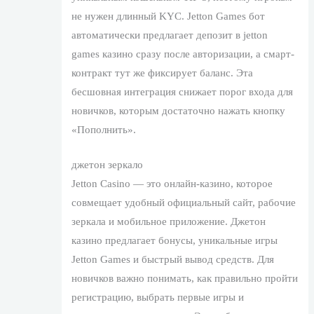
не нужен длинный KYC. Jetton Games бот
автоматически предлагает депозит в jetton
games казино сразу после авторизации, а смарт-
контракт тут же фиксирует баланс. Эта
бесшовная интеграция снижает порог входа для
новичков, которым достаточно нажать кнопку
«Пополнить».
джетон зеркало
Jetton Casino — это онлайн-казино, которое
совмещает удобный официальный сайт, рабочие
зеркала и мобильное приложение. Джетон
казино предлагает бонусы, уникальные игры
Jetton Games и быстрый вывод средств. Для
новичков важно понимать, как правильно пройти
регистрацию, выбрать первые игры и