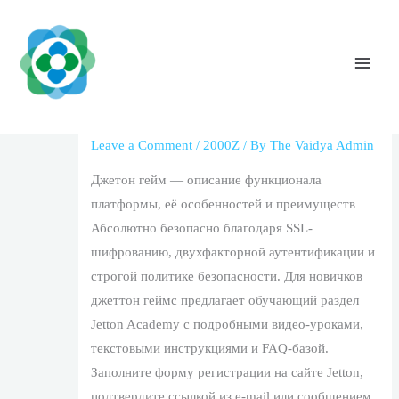
Skip
to
content
Джетон гейм — описание функционала
платформы, её особенностей и
преимуществ
Leave a Comment
/
2000Z
/ By
The Vaidya Admin
Джетон гейм — описание функционала
платформы, её особенностей и преимуществ
Абсолютно безопасно благодаря SSL-
шифрованию, двухфакторной аутентификации и
строгой политике безопасности. Для новичков
джеттон геймс предлагает обучающий раздел
Jetton Academy с подробными видео-уроками,
текстовыми инструкциями и FAQ-базой.
Заполните форму регистрации на сайте Jetton,
подтвердите ссылкой из e-mail или сообщением