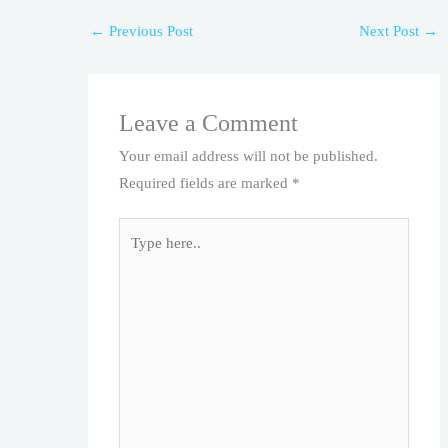
←
Previous Post
Next Post
→
Leave a Comment
Your email address will not be published.
Required fields are marked
*
Type
here..