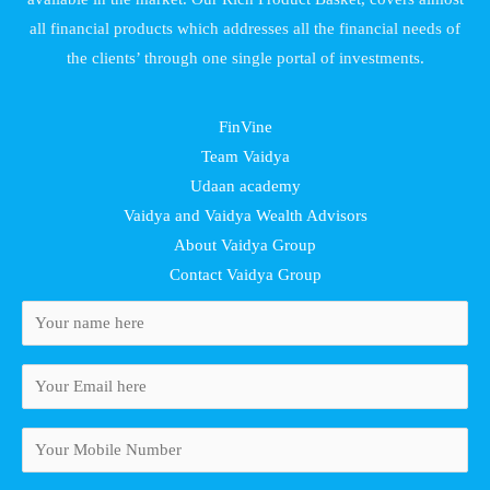
all financial products which addresses all the financial needs of
the clients’ through one single portal of investments.
FinVine
Team Vaidya
Udaan academy
Vaidya and Vaidya Wealth Advisors
About Vaidya Group
Contact Vaidya Group