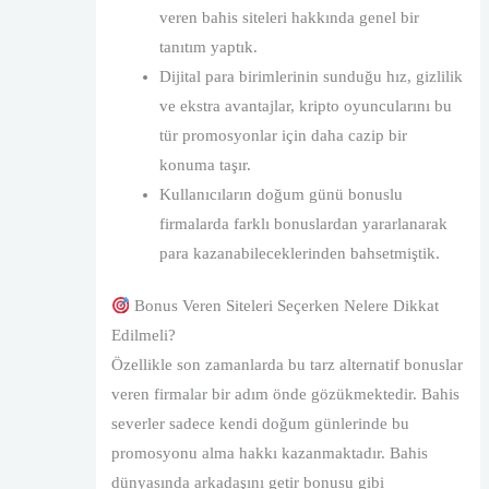
veren bahis siteleri hakkında genel bir
tanıtım yaptık.
Dijital para birimlerinin sunduğu hız, gizlilik
ve ekstra avantajlar, kripto oyuncularını bu
tür promosyonlar için daha cazip bir
konuma taşır.
Kullanıcıların doğum günü bonuslu
firmalarda farklı bonuslardan yararlanarak
para kazanabileceklerinden bahsetmiştik.
Bonus Veren Siteleri Seçerken Nelere Dikkat
Edilmeli?
Özellikle son zamanlarda bu tarz alternatif bonuslar
veren firmalar bir adım önde gözükmektedir. Bahis
severler sadece kendi doğum günlerinde bu
promosyonu alma hakkı kazanmaktadır. Bahis
dünyasında arkadaşını getir bonusu gibi