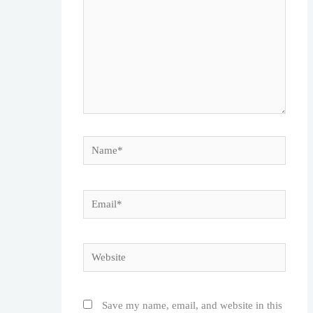
Name*
Email*
Website
Save my name, email, and website in this