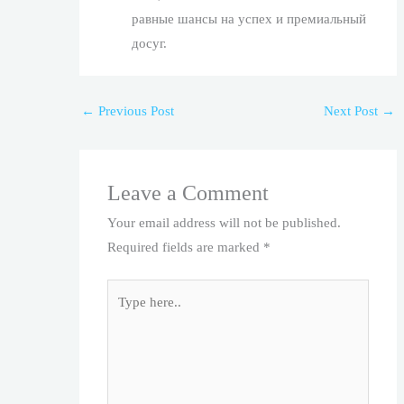
равные шансы на успех и премиальный
досуг.
←
Previous Post
Next Post
→
Leave a Comment
Your email address will not be published.
Required fields are marked
*
Type
here..