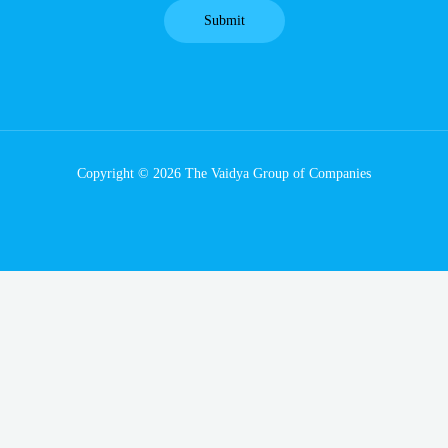
Copyright © 2026 The Vaidya Group of Companies