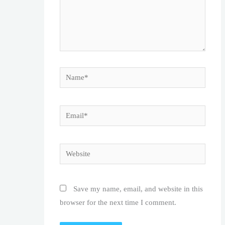
Name*
Email*
Website
Save my name, email, and website in this
browser for the next time I comment.