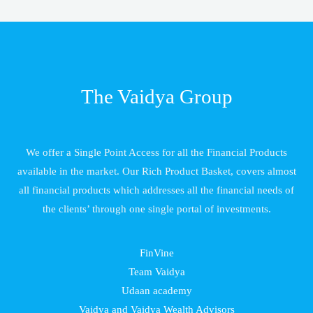
The Vaidya Group
We offer a Single Point Access for all the Financial Products
available in the market. Our Rich Product Basket, covers almost
all financial products which addresses all the financial needs of
the clients’ through one single portal of investments.
FinVine
Team Vaidya
Udaan academy
Vaidya and Vaidya Wealth Advisors