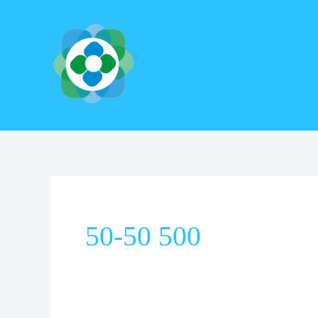
Skip
to
content
50-50 500