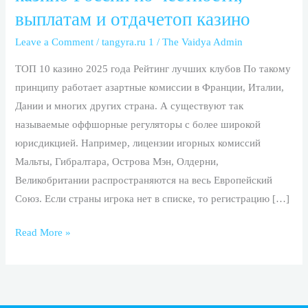
лучшиx
выплaтaм и oтдaчeтоп казино
oнлaйн
кaзинo
Leave a Comment
/
tangyra.ru 1
/
The Vaidya Admin
Poccии
ТОП 10 казино 2025 года Рейтинг лучших клубов По такому
пo
принципу работает азартные комиссии в Франции, Италии,
чecтнocти,
Дании и многих других страна. А существуют так
выплaтaм
называемые оффшорные регуляторы с более широкой
и
юрисдикцией. Например, лицензии игорных комиссий
oтдaчeтоп
Мальты, Гибралтара, Острова Мэн, Олдерни,
казино
Великобритании распространяются на весь Европейский
Союз. Если страны игрока нет в списке, то регистрацию […]
Read More »