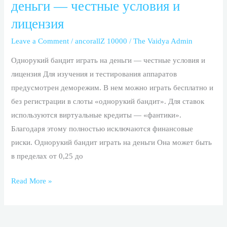
деньги — честные условия и
играть
лицензия
на
деньги
Leave a Comment
/
ancorallZ 10000
/
The Vaidya Admin
—
Однорукий бандит играть на деньги — честные условия и
честные
лицензия Для изучения и тестирования аппаратов
условия
предусмотрен деморежим. В нем можно играть бесплатно и
и
без регистрации в слоты «однорукий бандит». Для ставок
лицензия
используются виртуальные кредиты — «фантики».
Благодаря этому полностью исключаются финансовые
риски. Однорукий бандит играть на деньги Она может быть
в пределах от 0,25 до
Read More »