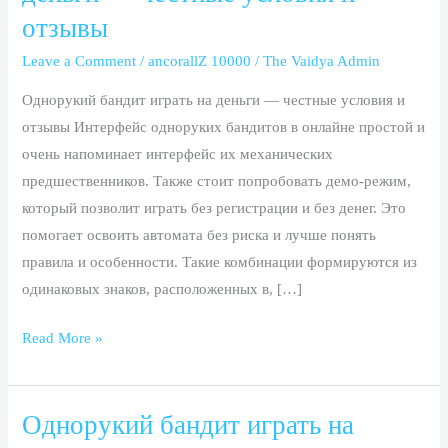
играть
отзывы
на
деньги
Leave a Comment
/
ancorallZ 10000
/
The Vaidya Admin
—
Однорукий бандит играть на деньги — честные условия и
честные
отзывы Интерфейс одноруких бандитов в онлайне простой и
условия
очень напоминает интерфейс их механических
и
предшественников. Также стоит попробовать демо-режим,
отзывы
который позволит играть без регистрации и без денег. Это
помогает освоить автомата без риска и лучше понять
правила и особенности. Такие комбинации формируются из
одинаковых знаков, расположенных в, […]
Read More »
Однорукий бандит играть на
Однорукий
бандит