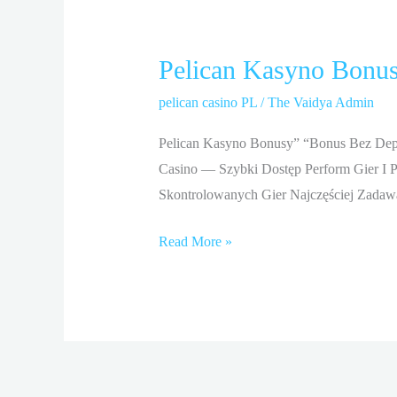
Pelican Kasyno Bonu
Pelican
Kasyno
pelican casino PL
/
The Vaidya Admin
Bonusy
Pelican Kasyno Bonusy” “Bonus Bez Dep
Casino — Szybki Dostęp Perform Gier I
Skontrolowanych Gier Najczęściej Zad
Read More »