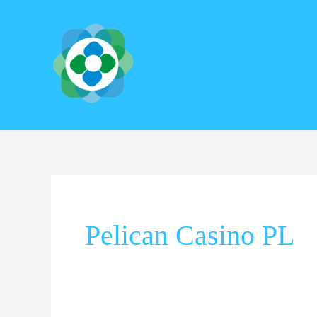
Skip
to
content
Pelican Casino PL