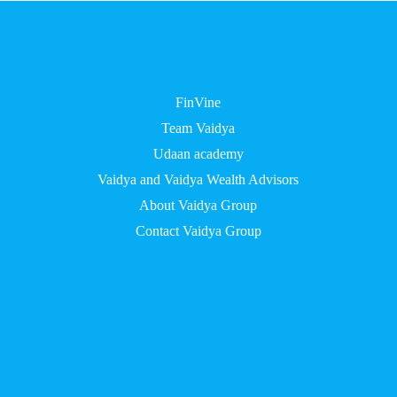
FinVine
Team Vaidya
Udaan academy
Vaidya and Vaidya Wealth Advisors
About Vaidya Group
Contact Vaidya Group