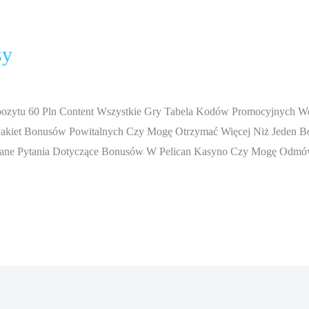
sy
ozytu 60 Pln Content Wszystkie Gry Tabela Kodów Promocyjnych W
 Pakiet Bonusów Powitalnych Czy Mogę Otrzymać Więcej Niż Jeden 
awane Pytania Dotyczące Bonusów W Pelican Kasyno Czy Mogę Odmó