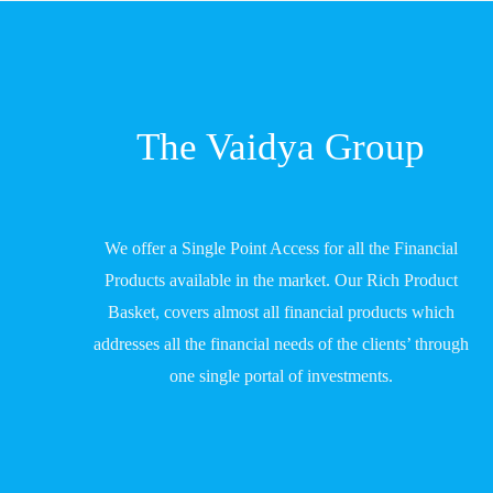
The Vaidya Group
We offer a Single Point Access for all the Financial
Products available in the market. Our Rich Product
Basket, covers almost all financial products which
addresses all the financial needs of the clients’ through
one single portal of investments.