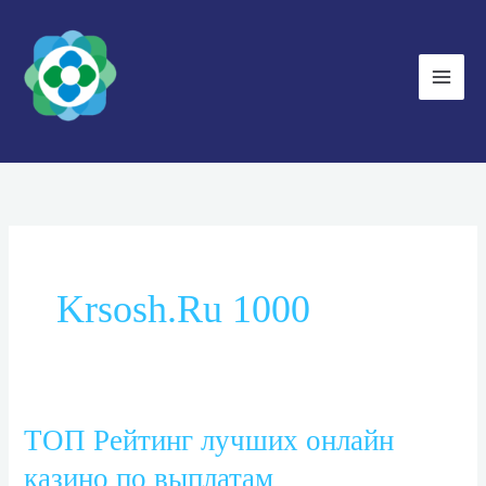
Skip
to
content
Krsosh.ru 1000
ТОП Рейтинг лучших онлайн
ТОП
Рейтинг
казино по выплатам