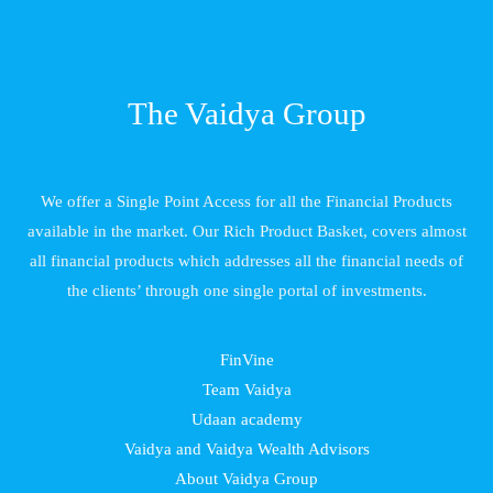
The Vaidya Group
We offer a Single Point Access for all the Financial Products
available in the market. Our Rich Product Basket, covers almost
all financial products which addresses all the financial needs of
the clients’ through one single portal of investments.
FinVine
Team Vaidya
Udaan academy
Vaidya and Vaidya Wealth Advisors
About Vaidya Group