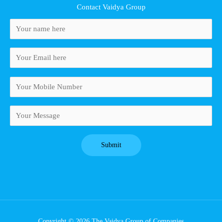
Contact Vaidya Group
Copyright © 2026 The Vaidya Group of Companies