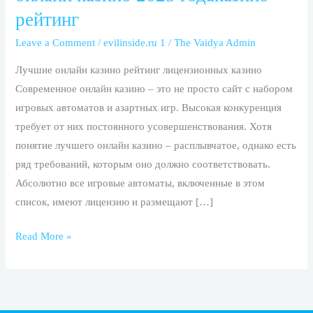
ТОП
рейтинг
10
лучших
Leave a Comment
/
evilinside.ru 1
/
The Vaidya Admin
онлайн
Лучшие онлайн казино рейтинг лицензионных казино
казино
Современное онлайн казино – это не просто сайт с набором
2025
игровых автоматов и азартных игр. Высокая конкуренция
годаказино
требует от них постоянного усовершенствования. Хотя
рейтинг
понятие лучшего онлайн казино – расплывчатое, однако есть
ряд требований, которым оно должно соответствовать.
Абсолютно все игровые автоматы, включенные в этом
список, имеют лицензию и размещают […]
Read More »