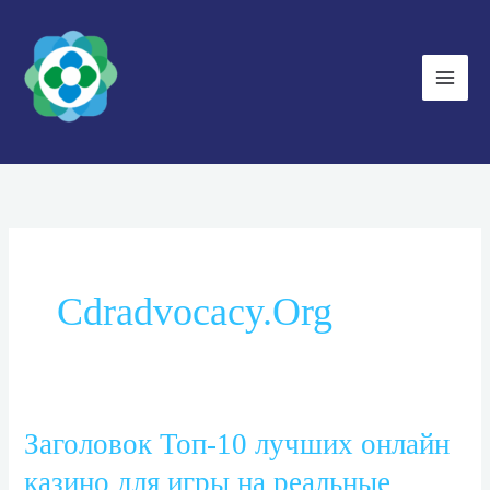
Skip
to
content
Cdradvocacy.org
Заголовок Топ-10 лучших онлайн
Заголовок
Топ-10
казино для игры на реальные