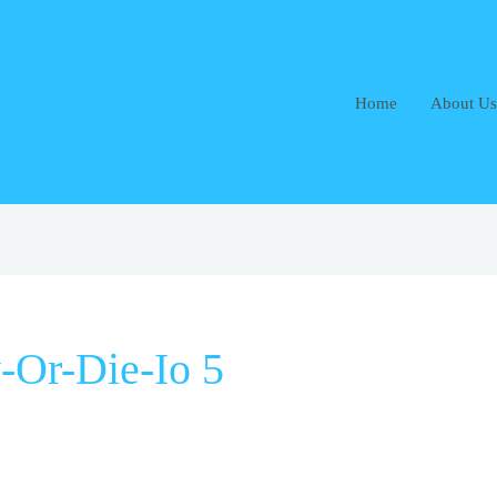
Home
About Us
-Or-Die-Io 5