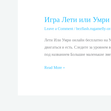
Игра Лети или Умри 
Игра
Лети
Leave a Comment
/
bezflash.rugamefly-or-
или
Умри
Лети Или Умри онлайн бесплатно на N
Fly
двигаться и есть. Следите за уровнем
or
под названием Большие маленькие змеи.
Die
Read More »
играть
онлайн
бесплатнолити
или
умри