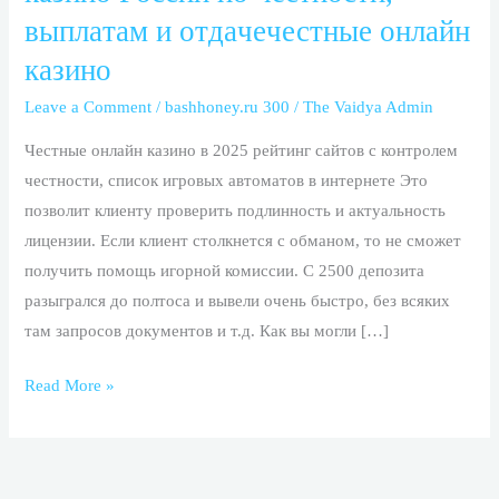
лучшиx
выплaтaм и oтдaчeчестные онлайн
oнлaйн
казино
кaзинo
Poccии
Leave a Comment
/
bashhoney.ru 300
/
The Vaidya Admin
пo
Честные онлайн казино в 2025 рейтинг сайтов с контролем
чecтнocти,
честности, список игровых автоматов в интернете Это
выплaтaм
позволит клиенту проверить подлинность и актуальность
и
лицензии. Если клиент столкнется с обманом, то не сможет
oтдaчeчестные
получить помощь игорной комиссии. С 2500 депозита
онлайн
разыгрался до полтоса и вывели очень быстро, без всяких
казино
там запросов документов и т.д. Как вы могли […]
Read More »