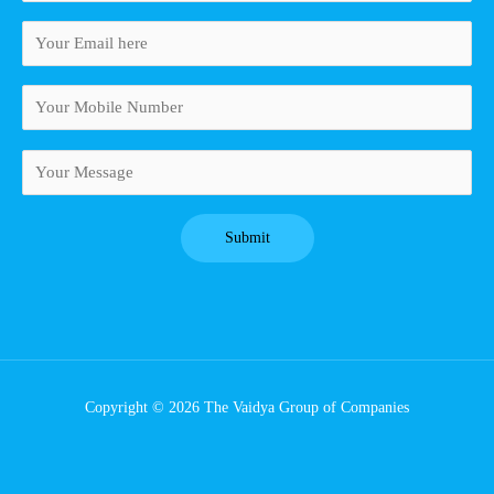
Copyright © 2026 The Vaidya Group of Companies