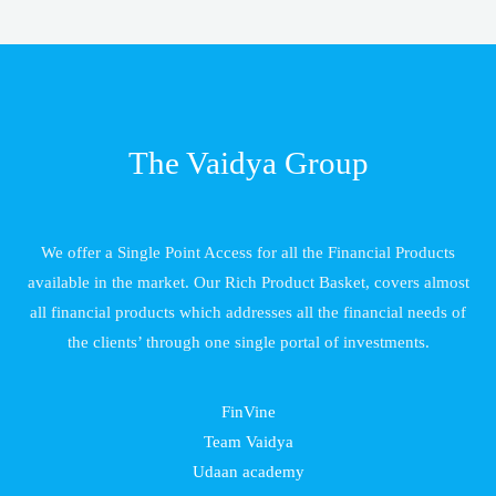
The Vaidya Group
We offer a Single Point Access for all the Financial Products
available in the market. Our Rich Product Basket, covers almost
all financial products which addresses all the financial needs of
the clients’ through one single portal of investments.
FinVine
Team Vaidya
Udaan academy