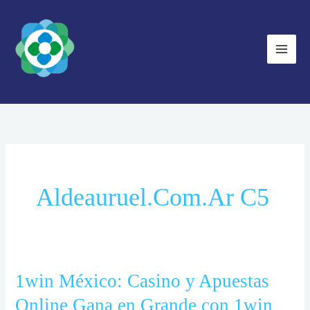
Skip
to
content
Aldeauruel.com.ar C5
1win México: Casino y Apuestas
Online Gana en Grande con 1win