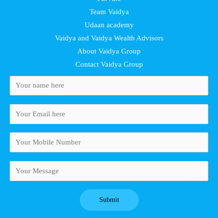
Team Vaidya
Udaan academy
Vaidya and Vaidya Wealth Advisors
About Vaidya Group
Contact Vaidya Group