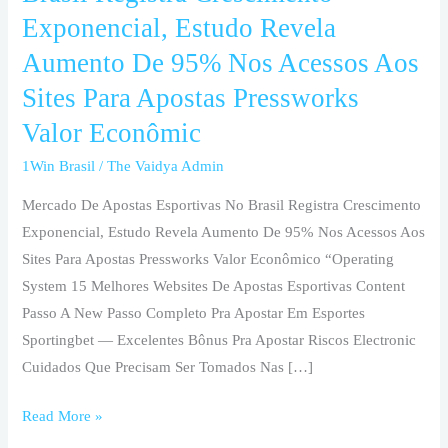
Apostas
Exponencial, Estudo Revela
Esportivas
Aumento De 95% Nos Acessos Aos
No
Brasil
Sites Para Apostas Pressworks
Registra
Valor Econômic
Crescimento
1Win Brasil
/
The Vaidya Admin
Exponencial,
Estudo
Mercado De Apostas Esportivas No Brasil Registra Crescimento
Revela
Exponencial, Estudo Revela Aumento De 95% Nos Acessos Aos
Aumento
Sites Para Apostas Pressworks Valor Econômico “Operating
De
System 15 Melhores Websites De Apostas Esportivas Content
95%
Passo A New Passo Completo Pra Apostar Em Esportes
Nos
Sportingbet — Excelentes Bônus Pra Apostar Riscos Electronic
Acessos
Cuidados Que Precisam Ser Tomados Nas […]
Aos
Sites
Read More »
Para