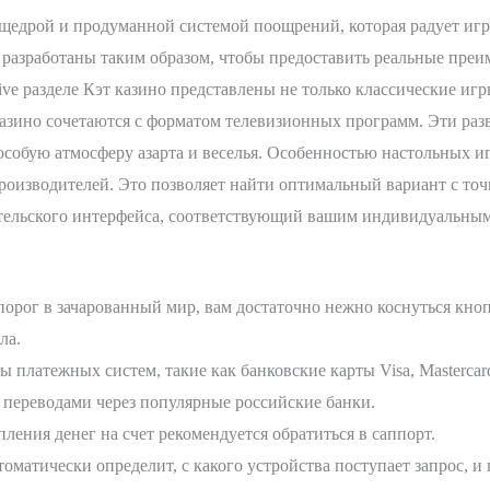
 щедрой и продуманной системой поощрений, которая радует игро
разработаны таким образом, чтобы предоставить реальные преи
ve разделе Кэт казино представлены не только классические игр
азино сочетаются с форматом телевизионных программ. Эти ра
собую атмосферу азарта и веселья. Особенностью настольных игр
роизводителей. Это позволяет найти оптимальный вариант с точ
тельского интерфейса, соответствующий вашим индивидуальны
орог в зачарованный мир, вам достаточно нежно коснуться кноп
ла.
 платежных систем, такие как банковские карты Visa, Mastercar
 переводами через популярные российские банки.
ления денег на счет рекомендуется обратиться в саппорт.
оматически определит, с какого устройства поступает запрос, и