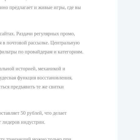
ино предлагает и живые игры, где вы
.
сайтах. Раздачи регулярных промо,
 в почтовой рассылке. Центральную
фильтры по провайдерам и категориям.
альной историей, механикой и
удесная функция восстановления,
ться предъявить те же свитки
ставляет 50 рублей, что делает
т лидеров индустрии.
юту транзакций можно только при