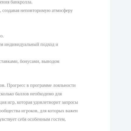
ения банкролла.
, создавая неповторимую атмосферу
о.
им индивидуальный подход и
 ставками, бонусами, выводом
ов. Прогресс в программе лояльности
сколько баллов необходимо для
ия игр, которая удовлетворит запросы
ообщества игроков, для которых важен
чувствует себя особенным гостем,