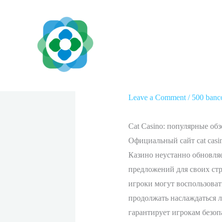
Skip
to
content
Cat Casino: популя
Leave a Comment
/
500 banc
Cat Casino: популярные об
Официальный сайт cat casi
Казино неустанно обновляе
предложений для своих стр
игроки могут воспользоват
продолжать наслаждаться 
гарантирует игрокам безоп