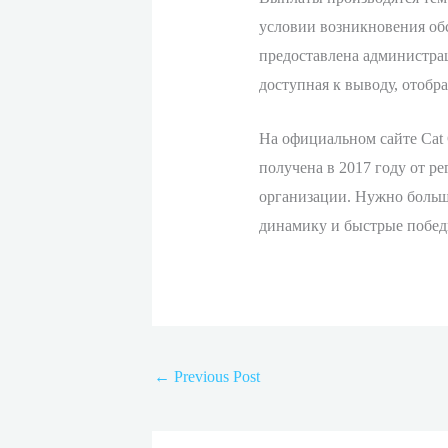
условии возникновения обс
предоставлена администрац
доступная к выводу, отобра
На официальном сайте Cat
получена в 2017 году от р
организации. Нужно больше
динамику и быстрые побед
←
Previous Post