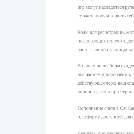
игр могут насладиться рул
сможете почувствовать себ
Коды для регистрации, кот
позволяющих получить доп
часть главной страницы за
В нашем волшебном сундуке
обещанием приключений, гд
действующая через ваш ema
личности, что и при перви
Пополнение счета в Cat Ca
платформу доступной для в
Выплаты производятся тем 