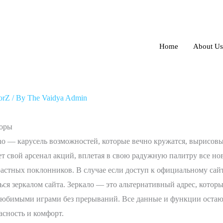
Home
About Us
рные обзоры
orZ
/ By
The Vaidya Admin
зоры
no — карусель возможностей, которые вечно кружатся, вырисовы
т свой арсенал акций, вплетая в свою радужную палитру все н
астных поклонников. В случае если доступ к официальному сайт
ься зеркалом сайта. Зеркало — это альтернативный адрес, котор
любимыми играми без прерываний. Все данные и функции остают
асность и комфорт.