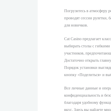
Погрузитесь в атмосферу р
проводят сессии рулетки, 
для новичков.
Cat Casino предлагает кла
выбирать столы с гибкими 
участников, предпочитающи
Достаточно открыть главну
Порядок установки выгляди
кнопку «Поделиться» и вы
Все личные данные и опер
конфиденциальность и безо
благодаря удобному функц
вкус. Здесь вы найдете мн