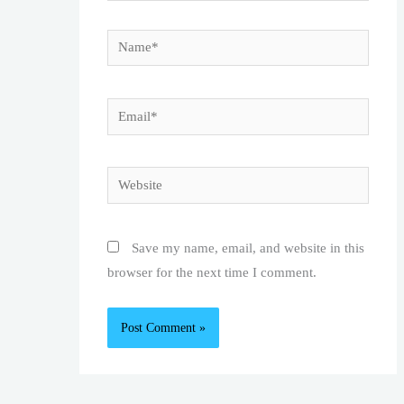
Name*
Email*
Website
Save my name, email, and website in this
browser for the next time I comment.