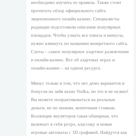
необходимо изучить ее правила. Также стоит
прочитать обзор официального сайта
лицензионного онлайн казино. Специалисты
редакции подготовили описания популярных
площадок. Чтобы узнать все плюсы и минусы,
нужно кликнуть по названию конкретного сайта.
Слоты – самое популярное азартное развлечение
в онлайн-казино. Все об азартных играх и
онлайн-казино – на одном ресурсе.
Минус только в том, что нет демо вариантов и
бонусов на лайв казно Vodka, но это и не нужно!
Вы можете попрактиковаться на реальные
деньги, но по низким, копеечным ставкам.
Коллекция эмуляторов такая обширная, что
включает в себя ретро, классику и новые
игровые автоматы с 3D графикой. Найдутся как