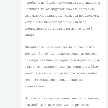
перейти к наиболее популярным тематикам для
новичков. Рекомендуется сначала проверить
автоматизированное меню, перед переходом к
чату с реальным оператором. Связь со
специалистом устанавливается в течение 5
минут.
Дизайн тоже незамысловатый, а главное что
темный. Более чем располагающая атмосфера
для игры в казино. Не один день играю в Водка,
а интерес к казино только увеличивается. Мне
кажется, в казино Водка просто огромнейшее
количество плюсов и совершенно нет
недостатков.
Игра ведётся с профессиональными дилерами,
что добавляет игре динамики и реализма.