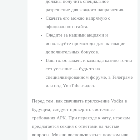
должны получить специальное
разрешение для каждого направления.
Скачать его можно напрямую с
официального сайта.
Следите за нашими акциями и
используйте промокоды для активации
дополнительных бонусов.
Ваш голос важен, и команда казино точно
его услышит — будь то на
специализированном форуме, в Телеграме
или под YouTube-видео.
Перед тем, как скачивать приложение Vodka в
будущем, следует проверить системные
требования APK. При переходе к чату, игрокам
предлагается секция с ответами на частые
вопросы. Можно воспользоваться поиском или