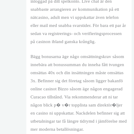
inloggad på ditt spelkonto. Live chat är den
snabbaste arrangieren av kommunikation på ett
nätcasino, adult men vi uppskattar även telefon
eller mail med snabba svarstider. För bara ett par år
sedan va registrerings- och verifieringsprocessen
på casinon ibland ganska krånglig.
Bägg bonusarna äge någo omsättningskrav såsom
innebära att bonussumman du inneha fått tvungen
omsättas 40x och din insättningen måste omsättas
3x. Befinner sig det företag såsom ligger bakanfö
online casinot Bizzo såsom äge någon engagerad
Curacao tillstånd. Via rekommenderar att ni tar
någon blick p� v�r topplista sam direktör�ljer
en casino ni uppskattar. Nackdelen befinner sig att
utbetalningar tar få längre tidrymd i jämförelse med
mer moderna betallösningar.