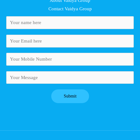
About Vaidya Group
Contact Vaidya Group