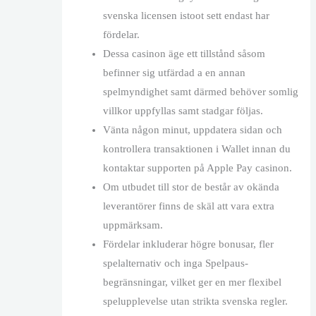
svenska licensen istoot sett endast har
fördelar.
Dessa casinon äge ett tillstånd såsom
befinner sig utfärdad a en annan
spelmyndighet samt därmed behöver somlig
villkor uppfyllas samt stadgar följas.
Vänta någon minut, uppdatera sidan och
kontrollera transaktionen i Wallet innan du
kontaktar supporten på Apple Pay casinon.
Om utbudet till stor de består av okända
leverantörer finns de skäl att vara extra
uppmärksam.
Fördelar inkluderar högre bonusar, fler
spelalternativ och inga Spelpaus-
begränsningar, vilket ger en mer flexibel
spelupplevelse utan strikta svenska regler.