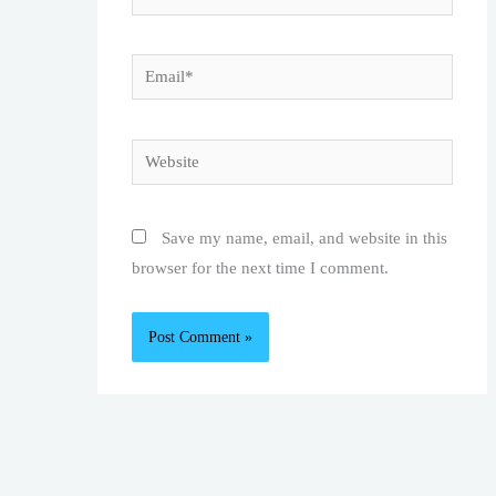
Email*
Website
Save my name, email, and website in this
browser for the next time I comment.