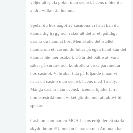
väljer att spela poker utan svensk licens möter du
andra villkor än hemma.
Spelar du hos något av casinona vi listat kan du
känna dig trygg och säker att det är ett pålitligt
casino du hamnat hos. Men skulle det istället
handla om ett casino du hittar på egen hand kan det
kännas lite mer osäkert. Då är det bättre att vara
säker på sin sak och kontrollera vissa parametrar
hos casinot. Vi brukar titta på följande innan vi
listar ett casino utan svensk licens med Trustly.
Många casino utan svensk licens erbjuder färre
bonusrestriktioner, vilket gör det mer attraktivt för
spelare.
Casinon som har en MGA-licens erbjuder ett starkt
skydd inom EU, medan Curacao och Anjouan har