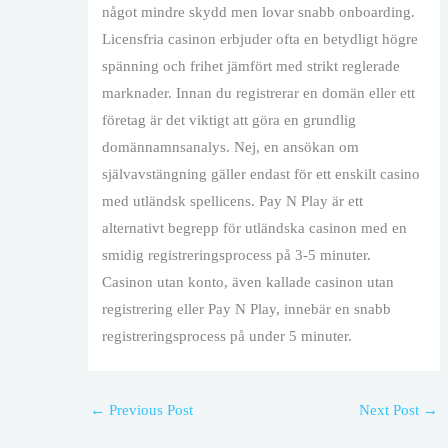
något mindre skydd men lovar snabb onboarding.
Licensfria casinon erbjuder ofta en betydligt högre
spänning och frihet jämfört med strikt reglerade
marknader. Innan du registrerar en domän eller ett
företag är det viktigt att göra en grundlig
domännamnsanalys. Nej, en ansökan om
självavstängning gäller endast för ett enskilt casino
med utländsk spellicens. Pay N Play är ett
alternativt begrepp för utländska casinon med en
smidig registreringsprocess på 3-5 minuter.
Casinon utan konto, även kallade casinon utan
registrering eller Pay N Play, innebär en snabb
registreringsprocess på under 5 minuter.
←
Previous Post
Next Post
→