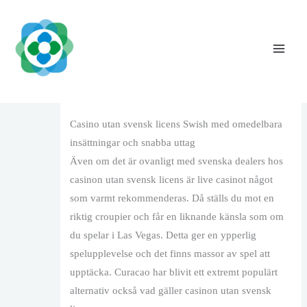
Skip
to
content
Casino utan svensk licens Swish med
omedelbara insättningar och snabba uttag
Leave a Comment
/
1800Z
/ By
The Vaidya Admin
Casino utan svensk licens Swish med omedelbara
insättningar och snabba uttag
Även om det är ovanligt med svenska dealers hos
casinon utan svensk licens är live casinot något
som varmt rekommenderas. Då ställs du mot en
riktig croupier och får en liknande känsla som om
du spelar i Las Vegas. Detta ger en ypperlig
spelupplevelse och det finns massor av spel att
upptäcka. Curacao har blivit ett extremt populärt
alternativ också vad gäller casinon utan svensk