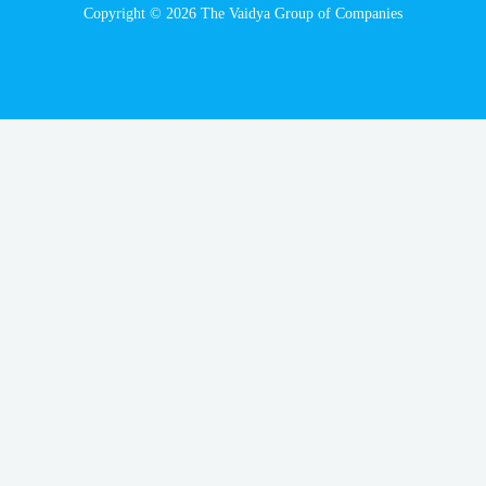
Copyright © 2026 The Vaidya Group of Companies