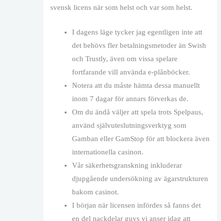
svensk licens när som helst och var som helst.
I dagens läge tycker jag egentligen inte att
det behövs fler betalningsmetoder än Swish
och Trustly, även om vissa spelare
fortfarande vill använda e-plånböcker.
Notera att du måste hämta dessa manuellt
inom 7 dagar för annars förverkas de.
Om du ändå väljer att spela trots Spelpaus,
använd självuteslutningsverktyg som
Gamban eller GamStop för att blockera även
internationella casinon.
Vår säkerhetsgranskning inkluderar
djupgående undersökning av ägarstrukturen
bakom casinot.
I början när licensen infördes så fanns det
en del nackdelar guys vi anser idag att