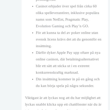
Casinot erbjuder över spel från cirka 60
olika spelleverantörer, inklusive populära
namn som NetEnt, Pragmatic Play,
Evolution Gaming och Play’n GO.
För att kunna ta del av poker online utan
svensk licens krävs det att du genomför en
insättning.
Därför dyker Apple Pay upp oftare på nya
online casinon, där betalningsalternativet
blir ett sätt att sticka ut i en extremt
konkurrenskraftig marknad.
Din insättning kommer in på en gång och
du kan börja spela på några sekunder.
Viktigast är att lyckas nog att du har möjlighet att
lyckas snabbt klicka upp ett chattfönster när du är