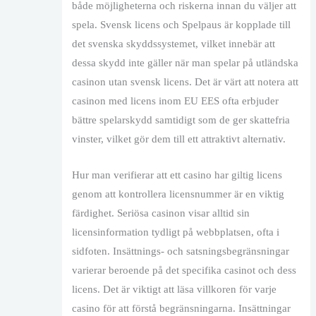
både möjligheterna och riskerna innan du väljer att
spela. Svensk licens och Spelpaus är kopplade till
det svenska skyddssystemet, vilket innebär att
dessa skydd inte gäller när man spelar på utländska
casinon utan svensk licens. Det är värt att notera att
casinon med licens inom EU EES ofta erbjuder
bättre spelarskydd samtidigt som de ger skattefria
vinster, vilket gör dem till ett attraktivt alternativ.
Hur man verifierar att ett casino har giltig licens
genom att kontrollera licensnummer är en viktig
färdighet. Seriösa casinon visar alltid sin
licensinformation tydligt på webbplatsen, ofta i
sidfoten. Insättnings- och satsningsbegränsningar
varierar beroende på det specifika casinot och dess
licens. Det är viktigt att läsa villkoren för varje
casino för att förstå begränsningarna. Insättningar