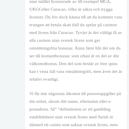
utan istället licenserade av till exempel MGA,
UKGCeller Curacao, vilka är säkra och trygga
licenser. Du bör dock känna till att du kommer vara
tvungen att betala skatt ifall du spelar på casinon
med licens från Curacao. Tyvärr är det väldigt få av
alla casinon utan svensk licens som ger
omsättningsfria bonusar. Ännu färre blir det om du
ser till kontantbonusar, som oftast är en del av din
välkomstbonus. Den del som består av free spins
kan i vissa fall vara omsättningsfri, men även det är
relativt ovanligt.
Vi får inte någonsin åtkomst till personuppgifter på
din enhet, såsom ditt namn, efternamn eller e-
postadress. Så” “definitionen av ett gambling
establishment utan svensk licens med Swish är
därmed ett casino som saknar svensk licens, men