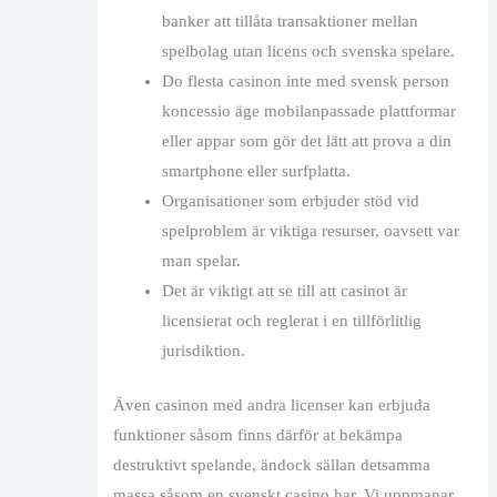
banker att tillåta transaktioner mellan
spelbolag utan licens och svenska spelare.
Do flesta casinon inte med svensk person
koncessio äge mobilanpassade plattformar
eller appar som gör det lätt att prova a din
smartphone eller surfplatta.
Organisationer som erbjuder stöd vid
spelproblem är viktiga resurser, oavsett var
man spelar.
Det är viktigt att se till att casinot är
licensierat och reglerat i en tillförlitlig
jurisdiktion.
Även casinon med andra licenser kan erbjuda
funktioner såsom finns därför at bekämpa
destruktivt spelande, ändock sällan detsamma
massa såsom en svenskt casino har. Vi uppmanar