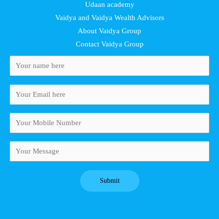
Udaan academy
Vaidya and Vaidya Wealth Advisors
About Vaidya Group
Contact Vaidya Group