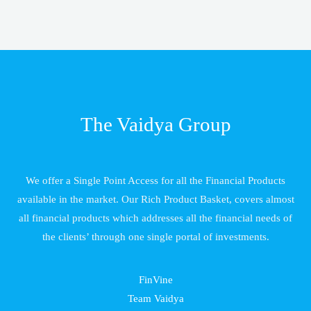
The Vaidya Group
We offer a Single Point Access for all the Financial Products
available in the market. Our Rich Product Basket, covers almost
all financial products which addresses all the financial needs of
the clients’ through one single portal of investments.
FinVine
Team Vaidya