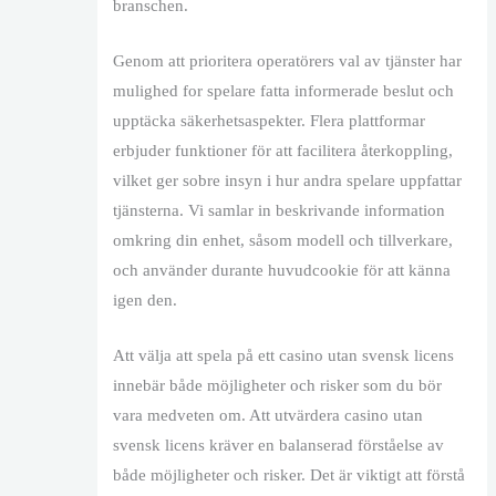
branschen.
Genom att prioritera operatörers val av tjänster har
mulighed for spelare fatta informerade beslut och
upptäcka säkerhetsaspekter. Flera plattformar
erbjuder funktioner för att facilitera återkoppling,
vilket ger sobre insyn i hur andra spelare uppfattar
tjänsterna. Vi samlar in beskrivande information
omkring din enhet, såsom modell och tillverkare,
och använder durante huvudcookie för att känna
igen den.
Att välja att spela på ett casino utan svensk licens
innebär både möjligheter och risker som du bör
vara medveten om. Att utvärdera casino utan
svensk licens kräver en balanserad förståelse av
både möjligheter och risker. Det är viktigt att förstå