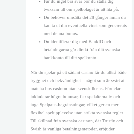
Får du inget bra svar bör du ställa dig
tveksam till om spelbolaget är att lita på.
Du behöver omsätta det 28 gånger innan du
kan ta ut din eventuella vinst som genererats
med denna bonus.
Du identifierar dig med BankID och
betalningarna går direkt från ditt svenska
bankkonto till ditt spelkonto.
När du spelar på ett sådant casino får du alltså både
trygghet och bekvämlighet – något som är svårt att
matcha hos casinon utan svensk licens. Fördelar
inkluderar högre bonusar, fler spelalternativ och
inga Spelpaus-begränsningar, vilket ger en mer
flexibel spelupplevelse utan strikta svenska regler.
Till skillnad från svenska casinon, där Trustly och
Swish är vanliga betalningsmetoder, erbjuder