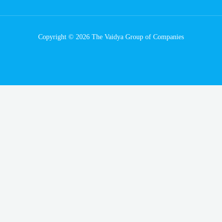
Copyright © 2026 The Vaidya Group of Companies