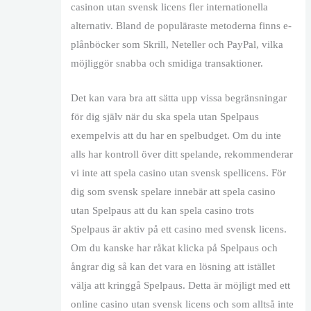
casinon utan svensk licens fler internationella
alternativ. Bland de populäraste metoderna finns e-
plånböcker som Skrill, Neteller och PayPal, vilka
möjliggör snabba och smidiga transaktioner.
Det kan vara bra att sätta upp vissa begränsningar
för dig själv när du ska spela utan Spelpaus
exempelvis att du har en spelbudget. Om du inte
alls har kontroll över ditt spelande, rekommenderar
vi inte att spela casino utan svensk spellicens. För
dig som svensk spelare innebär att spela casino
utan Spelpaus att du kan spela casino trots
Spelpaus är aktiv på ett casino med svensk licens.
Om du kanske har råkat klicka på Spelpaus och
ångrar dig så kan det vara en lösning att istället
välja att kringgå Spelpaus. Detta är möjligt med ett
online casino utan svensk licens och som alltså inte