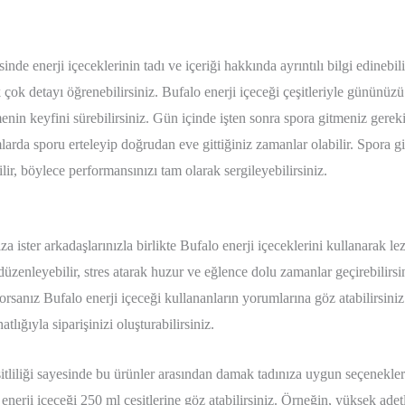
nde enerji içeceklerinin tadı ve içeriği hakkında ayrıntılı bilgi edinebil
çok detayı öğrenebilirsiniz. Bufalo enerji içeceği çeşitleriyle gününüzü d
in keyfini sürebilirsiniz. Gün içinde işten sonra spora gitmeniz gerek
larda sporu erteleyip doğrudan eve gittiğiniz zamanlar olabilir. Spora 
lir, böylece performansınızı tam olarak sergileyebilirsiniz.
a ister arkadaşlarınızla birlikte Bufalo enerji içeceklerini kullanarak lezi
r düzenleyebilir, stres atarak huzur ve eğlence dolu zamanlar geçirebilirs
iyorsanız Bufalo enerji içeceği kullananların yorumlarına göz atabilirsini
atlığıyla siparişinizi oluşturabilirsiniz.
şitliliği sayesinde bu ürünler arasından damak tadınıza uygun seçeneklere
nerji içeceği 250 ml çeşitlerine göz atabilirsiniz. Örneğin, yüksek adetl