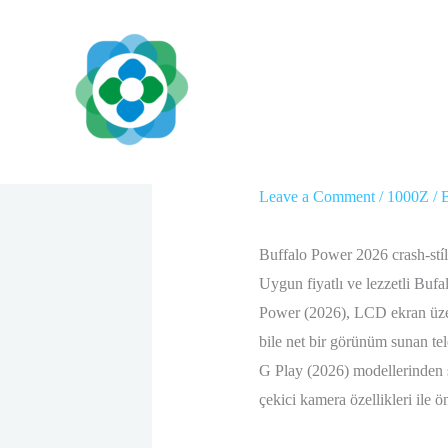
Skip
to
content
Buffalo Power 2026 c
Leave a Comment
/
1000Z
/ 
Buffalo Power 2026 crash‑stíl
Uygun fiyatlı ve lezzetli Bufa
Power (2026), LCD ekran üze
bile net bir görünüm sunan te
G Play (2026) modellerinden s
çekici kamera özellikleri ile ö