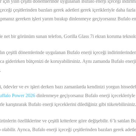
r için yılın çeşitli dönemlerinde uygulanan Bufalo enerji içeceği indirim
çeceği çeşitlerinden bazıları gerek adetleri gerek içerikleriyle daha fazla
pmanız gereken işleri yarım bırakıp dinlenmeye geçiyorsanız Bufalo en
e net bir görünüm sunan telefon, Gorilla Glass 7i ekran koruma teknoloj
yılın çeşitli dönemlerinde uygulanan Bufalo enerji içeceği indirimlerinden
yca giderirken bütçenizi de koruyabilirsiniz. Aynı zamanda Bufalo enerji 
.
i, ödevler ve ev işleri derken bazı zamanlarda kendinizi yorgun hissede
uffalo Power 2026
dinlenmeye geçiyorsanız Bufalo enerji içecekleriyle 
erle karıştırarak Bufalo enerji içeceklerini dilediğiniz gibi tüketebilirsiniz
ürünlerin özelliklerine ve çeşitli kriterlere göre değişebilir. 6’lı satılan B
 olabilir. Ayrıca, Bufalo enerji içeceği çeşitlerinden bazıları gerek adetl