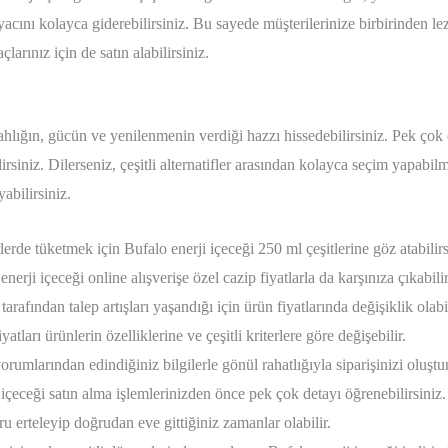
iyacını kolayca giderebilirsiniz. Bu sayede müşterilerinize birbirinden lez
açlarınız için de satın alabilirsiniz.
erahlığın, gücün ve yenilenmenin verdiği hazzı hissedebilirsiniz. Pek ç
siniz. Dilerseniz, çeşitli alternatifler arasından kolayca seçim yapabilm
abilirsiniz.
erde tüketmek için Bufalo enerji içeceği 250 ml çeşitlerine göz atabilirs
rji içeceği online alışverişe özel cazip fiyatlarla da karşınıza çıkabilir
arafından talep artışları yaşandığı için ürün fiyatlarında değişiklik olabil
yatları ürünlerin özelliklerine ve çeşitli kriterlere göre değişebilir.
orumlarından edindiğiniz bilgilerle gönül rahatlığıyla siparişinizi oluştur
içeceği satın alma işlemlerinizden önce pek çok detayı öğrenebilirsiniz.
 erteleyip doğrudan eve gittiğiniz zamanlar olabilir.