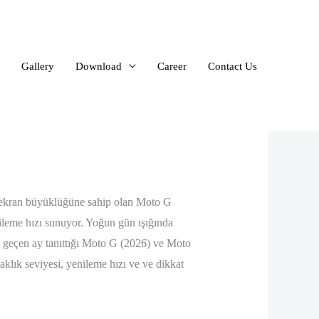
Gallery
Download
Career
Contact Us
 fogadási stratégiákkal
inç ekran büyüklüğüne sahip olan Moto G
eme hızı sunuyor. Yoğun gün ışığında
a, geçen ay tanıttığı Moto G (2026) ve Moto
klık seviyesi, yenileme hızı ve ve dikkat