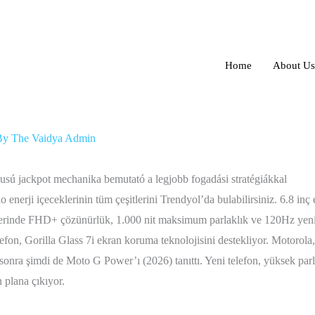
Home
About Us
rash‑stílusú jackpot mechanika bemutató a legjobb
By
The Vaidya Admin
usú jackpot mechanika bemutató a legjobb fogadási stratégiákkal
lo enerji içeceklerinin tüm çeşitlerini Trendyol’da bulabilirsiniz. 6.8 
rinde FHD+ çözünürlük, 1.000 nit maksimum parlaklık ve 120Hz yenil
lefon, Gorilla Glass 7i ekran koruma teknolojisini destekliyor. Motorol
onra şimdi de Moto G Power’ı (2026) tanıttı. Yeni telefon, yüksek parla
n plana çıkıyor.