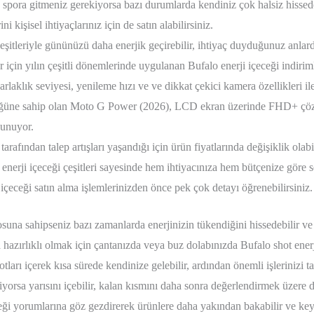
 spora gitmeniz gerekiyorsa bazı durumlarda kendiniz çok halsiz hissede
ni kişisel ihtiyaçlarınız için de satın alabilirsiniz.
çeşitleriyle gününüzü daha enerjik geçirebilir, ihtiyaç duyduğunuz anlard
r için yılın çeşitli dönemlerinde uygulanan Bufalo enerji içeceği indirim
rlaklık seviyesi, yenileme hızı ve ve dikkat çekici kamera özellikleri il
üğüne sahip olan Moto G Power (2026), LCD ekran üzerinde FHD+ çözü
sunuyor.
arafından talep artışları yaşandığı için ürün fiyatlarında değişiklik olabil
enerji içeceği çeşitleri sayesinde hem ihtiyacınıza hem bütçenize göre s
içeceği satın alma işlemlerinizden önce pek çok detayı öğrenebilirsiniz.
suna sahipseniz bazı zamanlarda enerjinizin tükendiğini hissedebilir ve
 hazırlıklı olmak için çantanızda veya buz dolabınızda Bufalo shot enerj
otları içerek kısa sürede kendinize gelebilir, ardından önemli işlerinizi
yorsa yarısını içebilir, kalan kısmını daha sonra değerlendirmek üzere do
eği yorumlarına göz gezdirerek ürünlere daha yakından bakabilir ve keyif