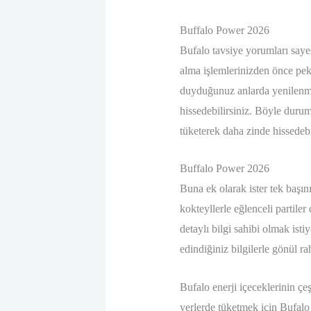
Buffalo Power 2026
Bufalo tavsiye yorumları sayesi
alma işlemlerinizden önce pek 
duyduğunuz anlarda yenilenmen
hissedebilirsiniz. Böyle durum
tüketerek daha zinde hissedebi
Buffalo Power 2026
Buna ek olarak ister tek başınız
kokteyllerle eğlenceli partile
detaylı bilgi sahibi olmak ist
edindiğiniz bilgilerle gönül rah
Bufalo enerji içeceklerinin çe
yerlerde tüketmek için Bufalo e