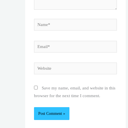
Name*
Email*
Website
Save my name, email, and website in this
browser for the next time I comment.