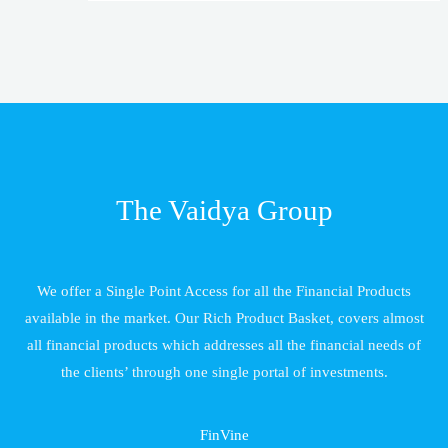
The Vaidya Group
We offer a Single Point Access for all the Financial Products
available in the market. Our Rich Product Basket, covers almost
all financial products which addresses all the financial needs of
the clients’ through one single portal of investments.
FinVine