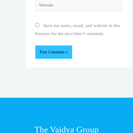
Website
Save my name, email, and website in this
browser for the next time I comment.
The Vaidya Group