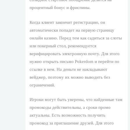
процентный бонус и фриспины.
Когда клиент закончит регистрацию, он
автоматически попадет на первую страницу
онлайн казино. Перед тем как садиться за слоты
или покерный стол, рекомендуется
верифицировать электронную почту. Для этого
нужно открыть письмо Pokerdom и перейти по
ссылке в нем. На деньги не накладывают
вейджер, поэтому их можно выводить без
ограничений.
Игроки могут быть уверены, что найденные там
промокоды действительны, а сроки промо
актуальны. Есть возможность получить
промокод за приглашение друзей. Для этого