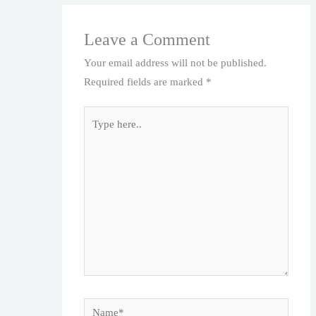
Leave a Comment
Your email address will not be published.
Required fields are marked
*
Type
here..
Name*