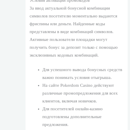
Условия активации промокодов
За ввод актуальной бонусной комбинации
символов посетителю моментально выдаются
фриспины или деньги. Найденные коды
представлены в виде комбинаций символов.
Активные пользователи площадки могут
получить бонус за депозит только с помощью
эксклюзивных кодовых комбинаций.
Для успешного вывода бонусных средств
важно понимать условия отыгрыша.
На сайте Pokerdom Casino действуют
различные промопредложения для всех
клиентов, включая новичков.
Для посетителей онлайн-казино
подготовлены дополнительные
предложения.