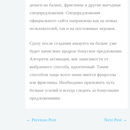
деньги на баланс, фриспины и другие выгодные
спецпредложения. Спецпредложения
официального сайта направлены как на новых
пользователей, так и на постоянных игроков.
Сразу после создания аккаунта на баланс уже
будет начислено щедрое бонусное предложение.
Алгоритм активации, вне зависимости от
выбранного способа, идентичный. Таким
способом чаще всего начисляются фрироллы
или фриспины. Необходимо приложить чуть
больше усилий и всегда следить за бонусными
предложениями.
←
Previous Post
Next Post
→