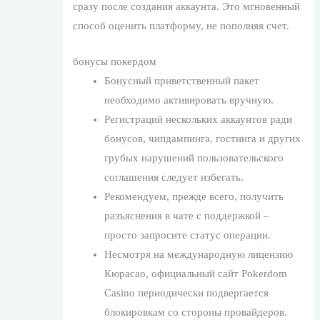
сразу после создания аккаунта. Это мгновенный
способ оценить платформу, не пополняя счет.
бонусы покердом
Бонусный приветственный пакет
необходимо активировать вручную.
Регистраций нескольких аккаунтов ради
бонусов, чипдампинга, гостинга и других
грубых нарушений пользовательского
соглашения следует избегать.
Рекомендуем, прежде всего, получить
разъяснения в чате с поддержкой –
просто запросите статус операции.
Несмотря на международную лицензию
Кюрасао, официальный сайт Pokerdom
Casino периодически подвергается
блокировкам со стороны провайдеров.