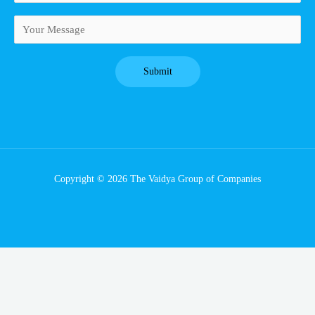
Copyright © 2026 The Vaidya Group of Companies