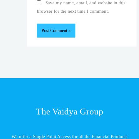
Save my name, email, and website in this
browser for the next time I comment.
The Vaidya Group
We offer a Single Point Access for all the Financial Products