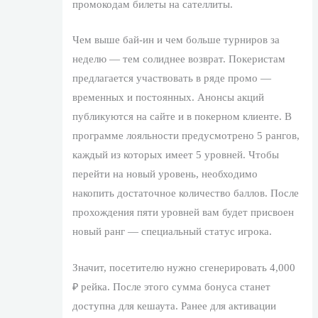
промокодам билеты на сателлиты.
Чем выше бай-ин и чем больше турниров за
неделю — тем солиднее возврат. Покеристам
предлагается участвовать в ряде промо ―
временных и постоянных. Анонсы акций
публикуются на сайте и в покерном клиенте. В
программе лояльности предусмотрено 5 рангов,
каждый из которых имеет 5 уровней. Чтобы
перейти на новый уровень, необходимо
накопить достаточное количество баллов. После
прохождения пяти уровней вам будет присвоен
новый ранг — специальный статус игрока.
Значит, посетителю нужно сгенерировать 4,000
₽ рейка. После этого сумма бонуса станет
доступна для кешаута. Ранее для активации