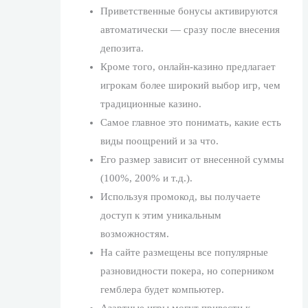
Приветственные бонусы активируются
автоматически — сразу после внесения
депозита.
Кроме того, онлайн-казино предлагает
игрокам более широкий выбор игр, чем
традиционные казино.
Самое главное это понимать, какие есть
виды поощрений и за что.
Его размер зависит от внесенной суммы
(100%, 200% и т.д.).
Используя промокод, вы получаете
доступ к этим уникальным
возможностям.
На сайте размещены все популярные
разновидности покера, но соперником
гемблера будет компьютер.