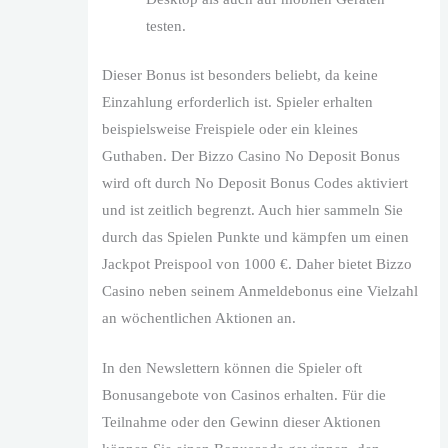
testen.
Dieser Bonus ist besonders beliebt, da keine
Einzahlung erforderlich ist. Spieler erhalten
beispielsweise Freispiele oder ein kleines
Guthaben. Der Bizzo Casino No Deposit Bonus
wird oft durch No Deposit Bonus Codes aktiviert
und ist zeitlich begrenzt. Auch hier sammeln Sie
durch das Spielen Punkte und kämpfen um einen
Jackpot Preispool von 1000 €. Daher bietet Bizzo
Casino neben seinem Anmeldebonus eine Vielzahl
an wöchentlichen Aktionen an.
In den Newslettern können die Spieler oft
Bonusangebote von Casinos erhalten. Für die
Teilnahme oder den Gewinn dieser Aktionen