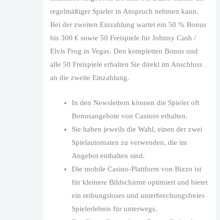
regelmäßiger Spieler in Anspruch nehmen kann.
Bei der zweiten Einzahlung wartet ein 50 % Bonus
bis 300 € sowie 50 Freispiele für Johnny Cash /
Elvis Frog in Vegas. Den kompletten Bonus und
alle 50 Freispiele erhalten Sie direkt im Anschluss
an die zweite Einzahlung.
In den Newslettern können die Spieler oft
Bonusangebote von Casinos erhalten.
Sie haben jeweils die Wahl, einen der zwei
Spielautomaten zu verwenden, die im
Angebot enthalten sind.
Die mobile Casino-Plattform von Bizzo ist
für kleinere Bildschirme optimiert und bietet
ein reibungsloses und unterbrechungsfreies
Spielerlebnis für unterwegs.