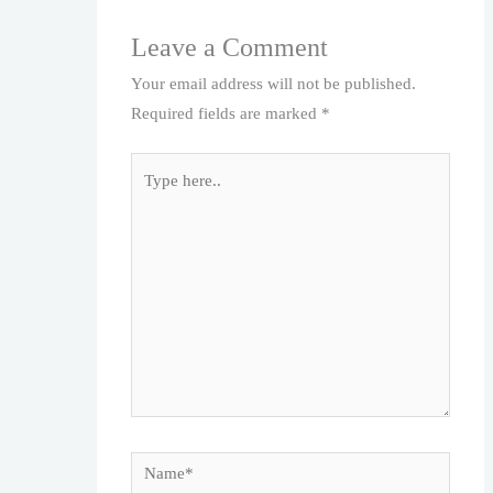
Leave a Comment
Your email address will not be published.
Required fields are marked
*
Type
here..
Name*