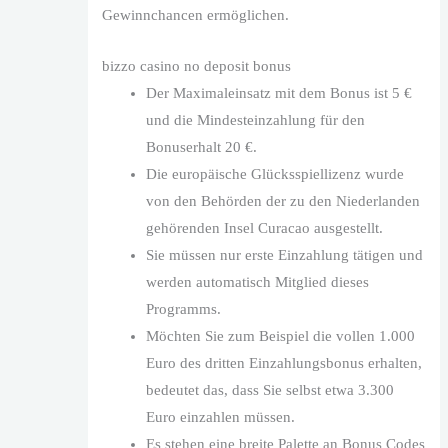
Gewinnchancen ermöglichen.
bizzo casino no deposit bonus
Der Maximaleinsatz mit dem Bonus ist 5 €
und die Mindesteinzahlung für den
Bonuserhalt 20 €.
Die europäische Glücksspiellizenz wurde
von den Behörden der zu den Niederlanden
gehörenden Insel Curacao ausgestellt.
Sie müssen nur erste Einzahlung tätigen und
werden automatisch Mitglied dieses
Programms.
Möchten Sie zum Beispiel die vollen 1.000
Euro des dritten Einzahlungsbonus erhalten,
bedeutet das, dass Sie selbst etwa 3.300
Euro einzahlen müssen.
Es stehen eine breite Palette an Bonus Codes