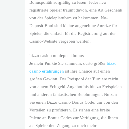
Bonuspolitik sorgfältig zu lesen. Jeder neu
registrierte Spieler träumt davon, eine Art Geschenk
von der Spieleplattform zu bekommen. No-
Deposit-Boni sind kleine angenehme Anreize für
Spieler, die einfach für die Registrierung auf der
Casino-Website vergeben werden.
bizzo casino no deposit bonus
Je mehr Punkte Sie sammeln, desto größer
bizzo
casino erfahrungen
ist Ihre Chance auf einen
großen Gewinn. Der Preispool der Turniere reicht
von einem Echtgeld-Angebot bis hin zu Freispielen
und anderen fantastischen Belohnungen. Nutzen
Sie einen Bizzo Casino Bonus Code, um von den
Vorteilen zu profitieren. Es stehen eine breite
Palette an Bonus Codes zur Verfügung, die Ihnen
als Spieler den Zugang zu noch mehr