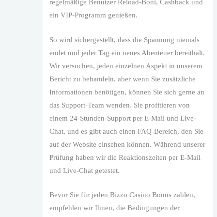
regelmäßige Benutzer Reload-Boni, Cashback und
ein VIP-Programm genießen.
So wird sichergestellt, dass die Spannung niemals
endet und jeder Tag ein neues Abenteuer bereithält.
Wir versuchen, jeden einzelnen Aspekt in unserem
Bericht zu behandeln, aber wenn Sie zusätzliche
Informationen benötigen, können Sie sich gerne an
das Support-Team wenden. Sie profitieren von
einem 24-Stunden-Support per E-Mail und Live-
Chat, und es gibt auch einen FAQ-Bereich, den Sie
auf der Website einsehen können. Während unserer
Prüfung haben wir die Reaktionszeiten per E-Mail
und Live-Chat getestet.
Bevor Sie für jeden Bizzo Casino Bonus zahlen,
empfehlen wir Ihnen, die Bedingungen der