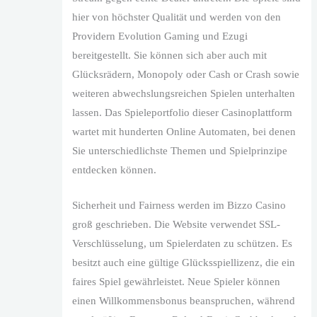
hier von höchster Qualität und werden von den
Providern Evolution Gaming und Ezugi
bereitgestellt. Sie können sich aber auch mit
Glücksrädern, Monopoly oder Cash or Crash sowie
weiteren abwechslungsreichen Spielen unterhalten
lassen. Das Spieleportfolio dieser Casinoplattform
wartet mit hunderten Online Automaten, bei denen
Sie unterschiedlichste Themen und Spielprinzipe
entdecken können.
Sicherheit und Fairness werden im Bizzo Casino
groß geschrieben. Die Website verwendet SSL-
Verschlüsselung, um Spielerdaten zu schützen. Es
besitzt auch eine gültige Glücksspiellizenz, die ein
faires Spiel gewährleistet. Neue Spieler können
einen Willkommensbonus beanspruchen, während