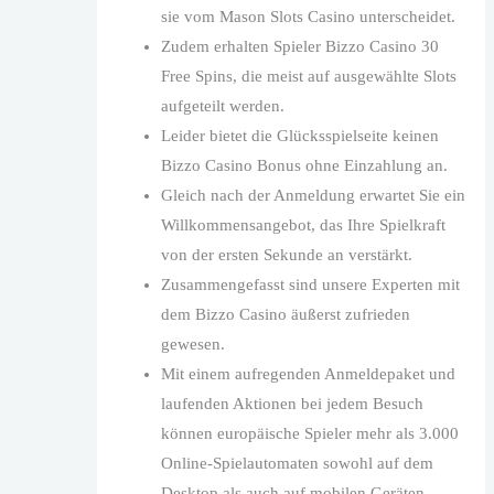
sie vom Mason Slots Casino unterscheidet.
Zudem erhalten Spieler Bizzo Casino 30
Free Spins, die meist auf ausgewählte Slots
aufgeteilt werden.
Leider bietet die Glücksspielseite keinen
Bizzo Casino Bonus ohne Einzahlung an.
Gleich nach der Anmeldung erwartet Sie ein
Willkommensangebot, das Ihre Spielkraft
von der ersten Sekunde an verstärkt.
Zusammengefasst sind unsere Experten mit
dem Bizzo Casino äußerst zufrieden
gewesen.
Mit einem aufregenden Anmeldepaket und
laufenden Aktionen bei jedem Besuch
können europäische Spieler mehr als 3.000
Online-Spielautomaten sowohl auf dem
Desktop als auch auf mobilen Geräten