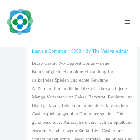
Skip
to
content
Bizzo Casino No Deposit Bonus – neue
Bonusmöglichkeiten ohne Einzahlung für
risikofreies Spielen und echte Gewinne
Leave a Comment
/
600Z
/ By
The Vaidya Admin
Bizzo Casino No Deposit Bonus – neue
Bonusmöglichkeiten ohne Einzahlung für
risikofreies Spielen und echte Gewinne
Außerdem finden Sie im Bizzo Casino auch jede
Menge Varianten von Poker, Baccarat, Roulette und
Blackjack vor. Teils können Sie diese klassischen
Casinospiele gegen den Computer spielen. Die
ganz besondere Atmosphäre einer echten Spielbank
erwartet Sie aber, wenn Sie im Live Casino per
Stream gegen echte Dealer antreten. Die Spiele sind