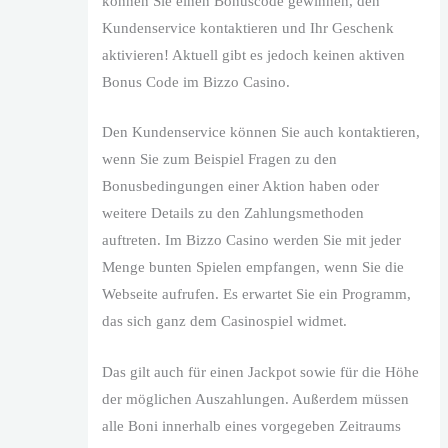
können Sie einen Bonuscode gewinnen, den
Kundenservice kontaktieren und Ihr Geschenk
aktivieren! Aktuell gibt es jedoch keinen aktiven
Bonus Code im Bizzo Casino.
Den Kundenservice können Sie auch kontaktieren,
wenn Sie zum Beispiel Fragen zu den
Bonusbedingungen einer Aktion haben oder
weitere Details zu den Zahlungsmethoden
auftreten. Im Bizzo Casino werden Sie mit jeder
Menge bunten Spielen empfangen, wenn Sie die
Webseite aufrufen. Es erwartet Sie ein Programm,
das sich ganz dem Casinospiel widmet.
Das gilt auch für einen Jackpot sowie für die Höhe
der möglichen Auszahlungen. Außerdem müssen
alle Boni innerhalb eines vorgegeben Zeitraums