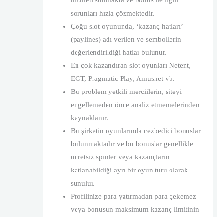
hizmeti sunmakta ve bonus ile ilgili
sorunları hızla çözmektedir.
Çoğu slot oyununda, ‘kazanç hatları’
(paylines) adı verilen ve sembollerin
değerlendirildiği hatlar bulunur.
En çok kazandıran slot oyunları Netent,
EGT, Pragmatic Play, Amusnet vb.
Bu problem yetkili merciilerin, siteyi
engellemeden önce analiz etmemelerinden
kaynaklanır.
Bu şirketin oyunlarında cezbedici bonuslar
bulunmaktadır ve bu bonuslar genellikle
ücretsiz spinler veya kazançların
katlanabildiği ayrı bir oyun turu olarak
sunulur.
Profilinize para yatırmadan para çekemez
veya bonusun maksimum kazanç limitinin