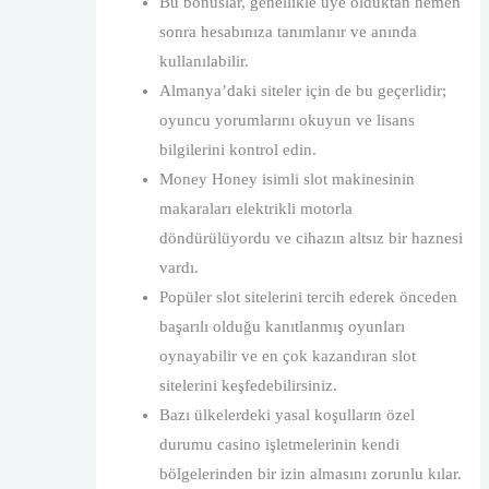
Bu bonuslar, genellikle üye olduktan hemen
sonra hesabınıza tanımlanır ve anında
kullanılabilir.
Almanya’daki siteler için de bu geçerlidir;
oyuncu yorumlarını okuyun ve lisans
bilgilerini kontrol edin.
Money Honey isimli slot makinesinin
makaraları elektrikli motorla
döndürülüyordu ve cihazın altsız bir haznesi
vardı.
Popüler slot sitelerini tercih ederek önceden
başarılı olduğu kanıtlanmış oyunları
oynayabilir ve en çok kazandıran slot
sitelerini keşfedebilirsiniz.
Bazı ülkelerdeki yasal koşulların özel
durumu casino işletmelerinin kendi
bölgelerinden bir izin almasını zorunlu kılar.