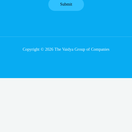
Copyright © 2026 The Vaidya Group of Companies