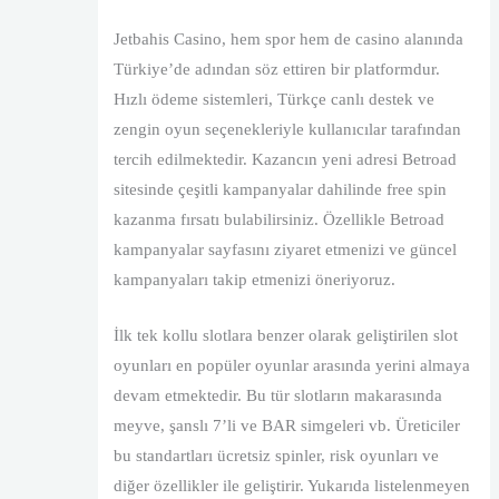
Jetbahis Casino, hem spor hem de casino alanında
Türkiye’de adından söz ettiren bir platformdur.
Hızlı ödeme sistemleri, Türkçe canlı destek ve
zengin oyun seçenekleriyle kullanıcılar tarafından
tercih edilmektedir. Kazancın yeni adresi Betroad
sitesinde çeşitli kampanyalar dahilinde free spin
kazanma fırsatı bulabilirsiniz. Özellikle Betroad
kampanyalar sayfasını ziyaret etmenizi ve güncel
kampanyaları takip etmenizi öneriyoruz.
İlk tek kollu slotlara benzer olarak geliştirilen slot
oyunları en popüler oyunlar arasında yerini almaya
devam etmektedir. Bu tür slotların makarasında
meyve, şanslı 7’li ve BAR simgeleri vb. Üreticiler
bu standartları ücretsiz spinler, risk oyunları ve
diğer özellikler ile geliştirir. Yukarıda listelenmeyen