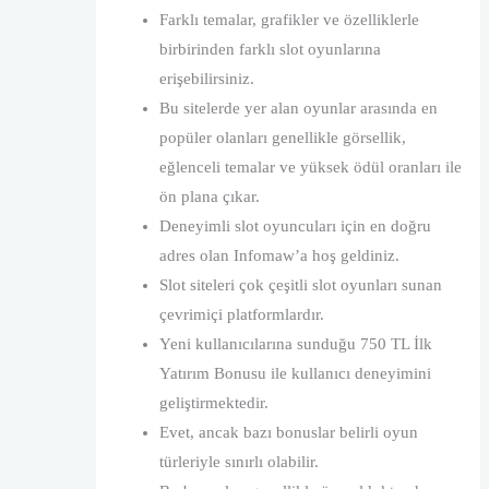
Farklı temalar, grafikler ve özelliklerle
birbirinden farklı slot oyunlarına
erişebilirsiniz.
Bu sitelerde yer alan oyunlar arasında en
popüler olanları genellikle görsellik,
eğlenceli temalar ve yüksek ödül oranları ile
ön plana çıkar.
Deneyimli slot oyuncuları için en doğru
adres olan Infomaw’a hoş geldiniz.
Slot siteleri çok çeşitli slot oyunları sunan
çevrimiçi platformlardır.
Yeni kullanıcılarına sunduğu 750 TL İlk
Yatırım Bonusu ile kullanıcı deneyimini
geliştirmektedir.
Evet, ancak bazı bonuslar belirli oyun
türleriyle sınırlı olabilir.