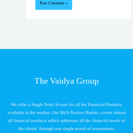
The Vaidya Group
We offer a Single Point Access for all the Financial Products
available in the market. Our Rich Product Basket, covers almost
all financial products which addresses all the financial needs of
the clients’ through one single portal of investments.