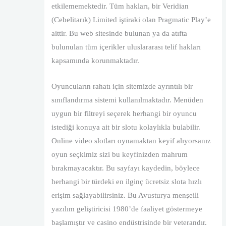
etkilememektedir. Tüm hakları, bir Veridian
(Cebelitarık) Limited iştiraki olan Pragmatic Play’e
aittir. Bu web sitesinde bulunan ya da atıfta
bulunulan tüm içerikler uluslararası telif hakları
kapsamında korunmaktadır.
Oyuncuların rahatı için sitemizde ayrıntılı bir
sınıflandırma sistemi kullanılmaktadır. Menüden
uygun bir filtreyi seçerek herhangi bir oyuncu
istediği konuya ait bir slotu kolaylıkla bulabilir.
Online video slotları oynamaktan keyif alıyorsanız
oyun seçkimiz sizi bu keyfinizden mahrum
bırakmayacaktır. Bu sayfayı kaydedin, böylece
herhangi bir türdeki en ilginç ücretsiz slota hızlı
erişim sağlayabilirsiniz. Bu Avusturya menşeili
yazılım geliştiricisi 1980’de faaliyet göstermeye
başlamıştır ve casino endüstrisinde bir veterandır.