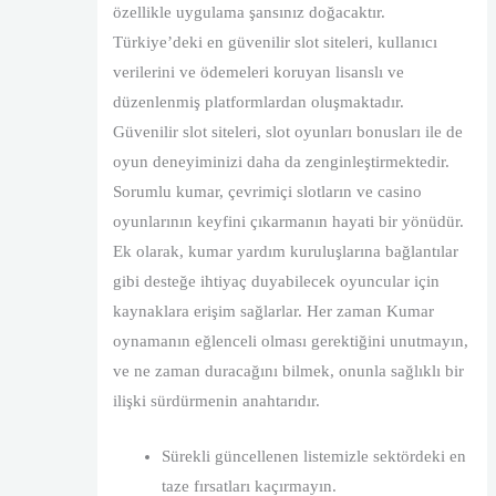
özellikle uygulama şansınız doğacaktır.
Türkiye’deki en güvenilir slot siteleri, kullanıcı
verilerini ve ödemeleri koruyan lisanslı ve
düzenlenmiş platformlardan oluşmaktadır.
Güvenilir slot siteleri, slot oyunları bonusları ile de
oyun deneyiminizi daha da zenginleştirmektedir.
Sorumlu kumar, çevrimiçi slotların ve casino
oyunlarının keyfini çıkarmanın hayati bir yönüdür.
Ek olarak, kumar yardım kuruluşlarına bağlantılar
gibi desteğe ihtiyaç duyabilecek oyuncular için
kaynaklara erişim sağlarlar. Her zaman Kumar
oynamanın eğlenceli olması gerektiğini unutmayın,
ve ne zaman duracağını bilmek, onunla sağlıklı bir
ilişki sürdürmenin anahtarıdır.
Sürekli güncellenen listemizle sektördeki en
taze fırsatları kaçırmayın.