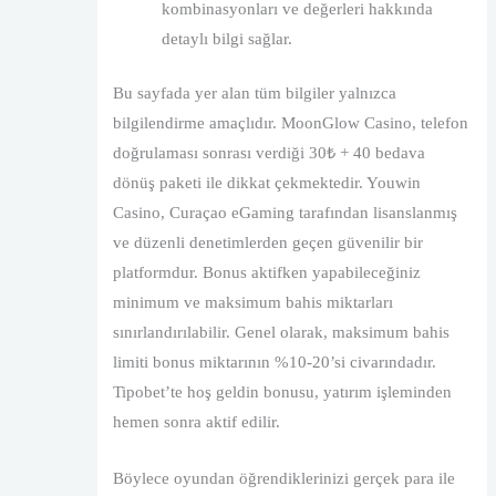
kombinasyonları ve değerleri hakkında
detaylı bilgi sağlar.
Bu sayfada yer alan tüm bilgiler yalnızca
bilgilendirme amaçlıdır. MoonGlow Casino, telefon
doğrulaması sonrası verdiği 30₺ + 40 bedava
dönüş paketi ile dikkat çekmektedir. Youwin
Casino, Curaçao eGaming tarafından lisanslanmış
ve düzenli denetimlerden geçen güvenilir bir
platformdur. Bonus aktifken yapabileceğiniz
minimum ve maksimum bahis miktarları
sınırlandırılabilir. Genel olarak, maksimum bahis
limiti bonus miktarının %10-20’si civarındadır.
Tipobet’te hoş geldin bonusu, yatırım işleminden
hemen sonra aktif edilir.
Böylece oyundan öğrendiklerinizi gerçek para ile