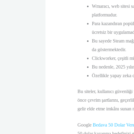
Wmaracı, web sitesi sa
platformudur.
Para kazandıran popüle
ücretsiz bir uygulamad
Bu sayede Steam mağaz
da göstermektedir.
Clickworker, çeşitli m
Bu nedenle, 2025 yılınd
Özellikle yapay zeka de
Bu siteler, kullanıcı güvenliğ
önce çevrim şartlarını, geçerli
gelir elde etme imkânı sunan 
Google
Bedava 50 Dolar Vere
50 dolar kazanma hedefinizi ger