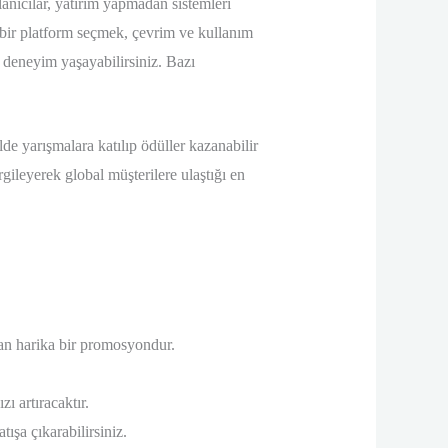
lanıcılar, yatırım yapmadan sistemleri
bir platform seçmek, çevrim ve kullanım
 deneyim yaşayabilirsiniz. Bazı
de yarışmalara katılıp ödüller kazanabilir
gileyerek global müşterilere ulaştığı en
an harika bir promosyondur.
 artıracaktır.
tışa çıkarabilirsiniz.