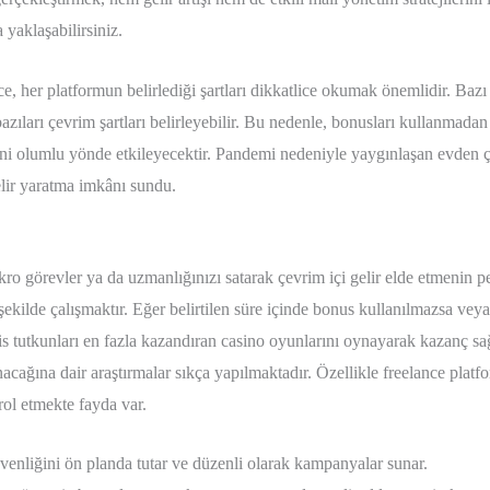
 yaklaşabilirsiniz.
 her platformun belirlediği şartları dikkatlice okumak önemlidir. Bazı s
azıları çevrim şartları belirleyebilir. Bu nedenle, bonusları kullanmadan
ini olumlu yönde etkileyecektir. Pandemi nedeniyle yaygınlaşan evden
lir yaratma imkânı sundu.
ikro görevler ya da uzmanlığınızı satarak çevrim içi gelir elde etmenin 
ı şekilde çalışmaktır. Eğer belirtilen süre içinde bonus kullanılmazsa ve
ahis tutkunları en fazla kazandıran casino oyunlarını oynayarak kazanç 
nacağına dair araştırmalar sıkça yapılmaktadır. Özellikle freelance platfor
rol etmekte fayda var.
güvenliğini ön planda tutar ve düzenli olarak kampanyalar sunar.