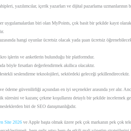
hipleri, yazılımcılar, içerik yazarları ve dijital pazarlama uzmanlarının
r uygulamalardan biri olan MyPoints, çok basit bir şekilde kayıt olar
ır.
asında hangi oyunlar ücretsiz olacak yada şuan ücretsiz öğrenebilecek
ikro işlerin ve anketlerin bulunduğu bir platformdur.
a böyle fırsatları değerlendirmek akıllıca olacaktır.
stekli seslendirme teknolojileri, sektördeki geleceği şekillendirecektir.
i ve ödeme güvenilirliği açısından en iyi seçenekler arasında yer alır. 
lik süresini ve kazanç çekme koşullarını detaylı bir şekilde incelemek ge
mesleklerden biri de SEO danışmanlığıdır.
n Site 2026
ve Apple başta olmak üzere pek çok markanın pek çok te
çekleştirmek, hem gelir artışı hem de etkili mali yönetim stratejilerini i