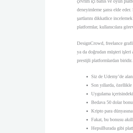
çevrim içi bahis ve oyun platf
deneyimleme şansı elde eder. 
şartlarını dikkatlice inceleme
platformlar, kullanıcılara gö
DesignCrowd, freelance grafik 
ya da doğrudan müşteri işleri 
prestijli platformlardan biridir.
Siz de Udemy’de alanı
Son yıllarda, özellikl
Uygulama içerisindeki a
Bedava 50 dolar bonus
Kripto para dünyasına 
Fakat, bu bonusu akıll
HepsiBurada gibi platfo