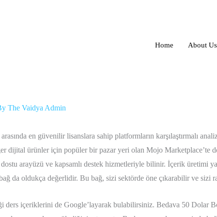
Home
About Us
 siteler arasında en güvenilir lisanslara sahip plat
By
The Vaidya Admin
rasında en güvenilir lisanslara sahip platformların karşılaştırmalı analiz
er dijital ürünler için popüler bir pazar yeri olan Mojo Marketplace’te d
ı dostu arayüzü ve kapsamlı destek hizmetleriyle bilinir. İçerik üretimi
ağ da oldukça değerlidir. Bu bağ, sizi sektörde öne çıkarabilir ve sizi ra
 ders içeriklerini de Google’layarak bulabilirsiniz. Bedava 50 Dolar Bon