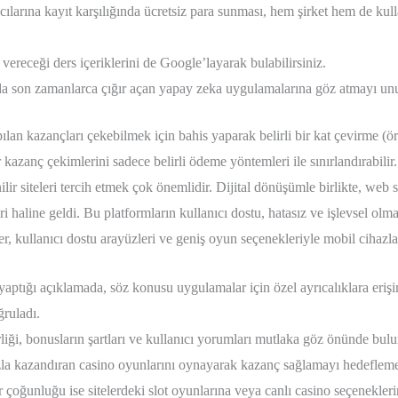
ılarına kayıt karşılığında ücretsiz para sunması, hem şirket hem de kulla
vereceği ders içeriklerini de Google’layarak bulabilirsiniz.
a son zamanlarca çığır açan yapay zeka uygulamalarına göz atmayı un
lan kazançları çekebilmek için bahis yaparak belirli bir kat çevirme (ör
ler kazanç çekimlerini sadece belirli ödeme yöntemleri ile sınırlandırabil
lir siteleri tercih etmek çok önemlidir. Dijital dönüşümle birlikte, web s
 haline geldi. Bu platformların kullanıcı dostu, hatasız ve işlevsel olma
ler, kullanıcı dostu arayüzleri ve geniş oyun seçenekleriyle mobil cihaz
aptığı açıklamada, söz konusu uygulamalar için özel ayrıcalıklara eriş
ğruladı.
rliği, bonusların şartları ve kullanıcı yorumları mutlaka göz önünde bulu
azla kazandıran casino oyunlarını oynayarak kazanç sağlamayı hedefleme
r çoğunluğu ise sitelerdeki slot oyunlarına veya canlı casino seçenekler