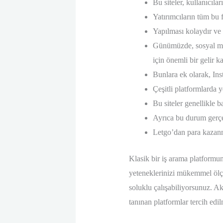
Bu siteler, kullanıcıl
Yatırımcıların tüm bu
Yapılması kolaydır ve 
Günümüzde, sosyal medy
için önemli bir gelir k
Bunlara ek olarak, Inst
Çeşitli platformlarda 
Bu siteler genellikle b
Ayrıca bu durum gerçek
Letgo’dan para kazanma
Klasik bir iş arama platformu
yeteneklerinizi mükemmel ölçü
soluklu çalışabiliyorsunuz. Ak
tanınan platformlar tercih edil