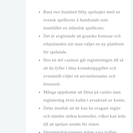
Runt two hundred fifity spelsajter med en
svensk spellicens å hundratals som
innehåller en utländsk spellicens.
Det är avgörande att granska bonusar och
erbjudanden när man väljer en ny plattform
för spelande.
Hos en del casinon går registreringen till så
att du fyller i dina kontaktuppgifter och
eventuellt väljer ett användarnamn och
lösenord.
Många uppskattar att filma på casino utan
registrering även kallat i avsaknad av konto.
Detta innebär att de kan ha svagare regler
och mindre strikta kontroller, vilket kan leda
till att spelare utsätts för risker.
Identitetsdokumentet måste vara tydligt