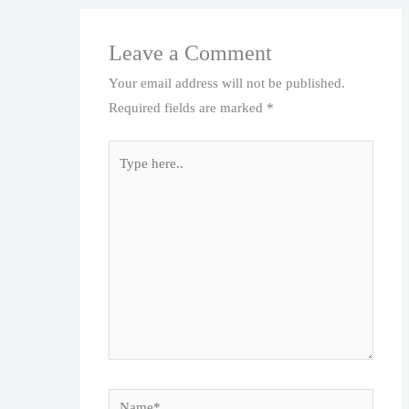
Leave a Comment
Your email address will not be published.
Required fields are marked
*
Type
here..
Name*