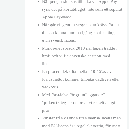
När pengar skickas tillbaka via Apple Pay
syns det på kortutdraget, inte som ett separat
Apple Pay-saldo.
Här går vi igenom stegen som krävs för att
du ska kunna komma igång med betting
utan svensk licens.
Monopolet sprack 2019 när lagen trädde i
kraft och vi fick svenska casinon med
licens.
En procentdel, ofta mellan 10-15%, av
förlustnettot kommer tillbaka dagligen eller
veckovis.
Med förståelse för grundläggande”
“pokerstrategi är det relativt enkelt att gå
plus.
Vinster från casinon utan svensk licens men
med EU-licens är i regel skattefria, förutsatt