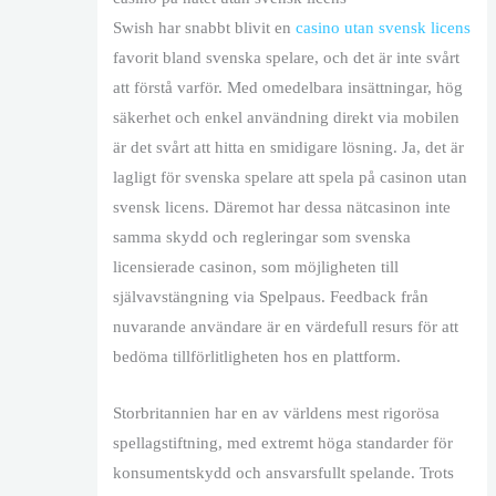
Swish har snabbt blivit en
casino utan svensk licens
favorit bland svenska spelare, och det är inte svårt
att förstå varför. Med omedelbara insättningar, hög
säkerhet och enkel användning direkt via mobilen
är det svårt att hitta en smidigare lösning. Ja, det är
lagligt för svenska spelare att spela på casinon utan
svensk licens. Däremot har dessa nätcasinon inte
samma skydd och regleringar som svenska
licensierade casinon, som möjligheten till
självavstängning via Spelpaus. Feedback från
nuvarande användare är en värdefull resurs för att
bedöma tillförlitligheten hos en plattform.
Storbritannien har en av världens mest rigorösa
spellagstiftning, med extremt höga standarder för
konsumentskydd och ansvarsfullt spelande. Trots