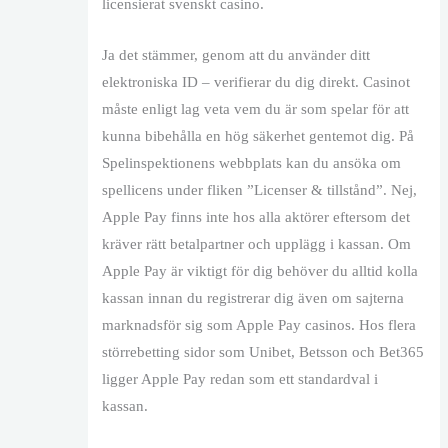
licensierat svenskt casino.
Ja det stämmer, genom att du använder ditt
elektroniska ID – verifierar du dig direkt. Casinot
måste enligt lag veta vem du är som spelar för att
kunna bibehålla en hög säkerhet gentemot dig. På
Spelinspektionens webbplats kan du ansöka om
spellicens under fliken ”Licenser & tillstånd”. Nej,
Apple Pay finns inte hos alla aktörer eftersom det
kräver rätt betalpartner och upplägg i kassan. Om
Apple Pay är viktigt för dig behöver du alltid kolla
kassan innan du registrerar dig även om sajterna
marknadsför sig som Apple Pay casinos. Hos flera
störrebetting sidor som Unibet, Betsson och Bet365
ligger Apple Pay redan som ett standardval i
kassan.