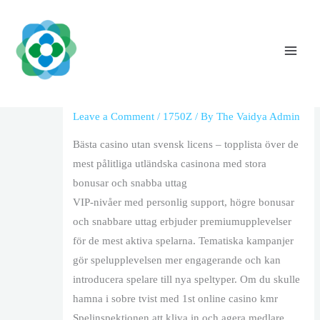
Skip
to
content
Bästa casino utan svensk licens – topplista
över de mest pålitliga utländska casinona
med stora bonusar och snabba uttag
Leave a Comment
/
1750Z
/ By
The Vaidya Admin
Bästa casino utan svensk licens – topplista över de
mest pålitliga utländska casinona med stora
bonusar och snabba uttag
VIP-nivåer med personlig support, högre bonusar
och snabbare uttag erbjuder premiumupplevelser
för de mest aktiva spelarna. Tematiska kampanjer
gör spelupplevelsen mer engagerande och kan
introducera spelare till nya speltyper. Om du skulle
hamna i sobre tvist med 1st online casino kmr
Spelinspektionen att kliva in och agera medlare.