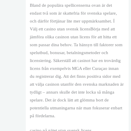
Bland de populära spellicenserna ovan är det
endast två som är skattefria för svenska spelare,
och därför förtjänar lite mer uppmärksamhet. Ï
Välj ett casino utan svensk licensBörja med att
jämföra olika casinon utan licens för att hitta ett
som passar dina behov. Ta hänsyn till faktorer som
spelutbud, bonusar, betalningsmetoder och
licensiering. Säkerställ att casinot har en trovärdig
licens från exempelvis MGA eller Curaçao innan
du registrerar dig. Att det finns positiva sidor med
att välja casinon utanför den svenska marknaden är
tydligt – annars skulle det inte locka så många
spelare. Det är dock lätt att glömma bort de
potentiella utmaningarna när man fokuserar enbart
på fördelarna.
casino på nätet utan svensk licens