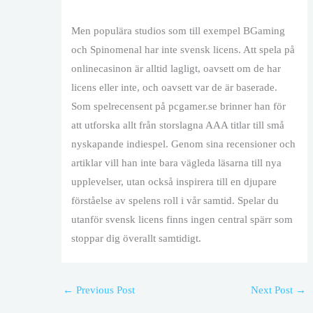
Men populära studios som till exempel BGaming
och Spinomenal har inte svensk licens. Att spela på
onlinecasinon är alltid lagligt, oavsett om de har
licens eller inte, och oavsett var de är baserade.
Som spelrecensent på pcgamer.se brinner han för
att utforska allt från storslagna AAA titlar till små
nyskapande indiespel. Genom sina recensioner och
artiklar vill han inte bara vägleda läsarna till nya
upplevelser, utan också inspirera till en djupare
förståelse av spelens roll i vår samtid. Spelar du
utanför svensk licens finns ingen central spärr som
stoppar dig överallt samtidigt.
←
Previous Post
Next Post
→