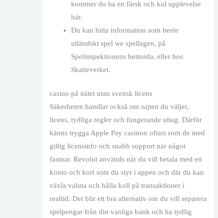
kommer du ha en färsk och kul upplevelse
här.
Du kan hitta information som berör
utländskt spel we spellagen, på
Spelinspektionens hemsida, eller hos
Skatteverket.
casino på nätet utan svensk licens
Säkerheten handlar också om sajten du väljer,
licens, tydliga regler och fungerande uttag. Därför
känns trygga Apple Pay casinon oftast som de med
giltig licensinfo och snabb support när något
fastnar. Revolut används när du vill betala med ett
konto och kort som du styr i appen och där du kan
växla valuta och hålla koll på transaktioner i
realtid. Det blir ett bra alternativ om du vill separera
spelpengar från din vanliga bank och ha tydlig