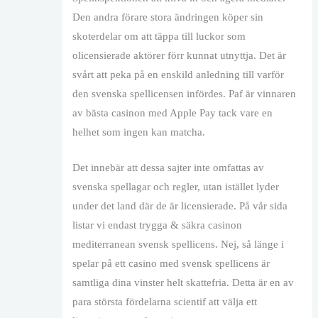
Den andra förare stora ändringen köper sin
skoterdelar om att täppa till luckor som
olicensierade aktörer förr kunnat utnyttja. Det är
svårt att peka på en enskild anledning till varför
den svenska spellicensen infördes. Paf är vinnaren
av bästa casinon med Apple Pay tack vare en
helhet som ingen kan matcha.
Det innebär att dessa sajter inte omfattas av
svenska spellagar och regler, utan istället lyder
under det land där de är licensierade. På vår sida
listar vi endast trygga & säkra casinon
mediterranean svensk spellicens. Nej, så länge i
spelar på ett casino med svensk spellicens är
samtliga dina vinster helt skattefria. Detta är en av
para största fördelarna scientif att välja ett