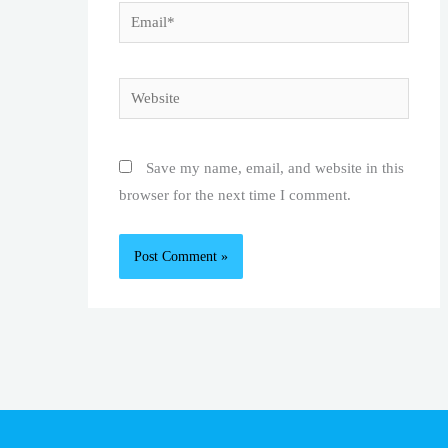
Email*
Website
Save my name, email, and website in this
browser for the next time I comment.