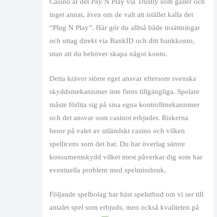
Casino är det Pay N Play via Trustly som gäller och
inget annat, även om de valt att istället kalla det
“Plug N Play”. Här gör du alltså både insättningar
och uttag direkt via BankID och ditt bankkonto,
utan att du behöver skapa något konto.
Detta kräver större eget ansvar eftersom svenska
skyddsmekanismer inte finns tillgängliga. Spelare
måste förlita sig på sina egna kontrollmekanismer
och det ansvar som casinot erbjuder. Riskerna
beror på valet av utländskt casino och vilken
spellicens som det har. Du har överlag sämre
konsumentskydd vilket mest påverkar dig som har
eventuella problem med spelmissbruk.
Följande spelbolag har bäst spelutbud om vi ser till
antalet spel som erbjuds, men också kvaliteten på