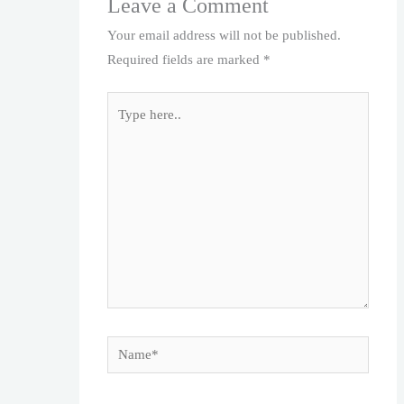
Leave a Comment
Your email address will not be published.
Required fields are marked
*
Type
here..
Name*