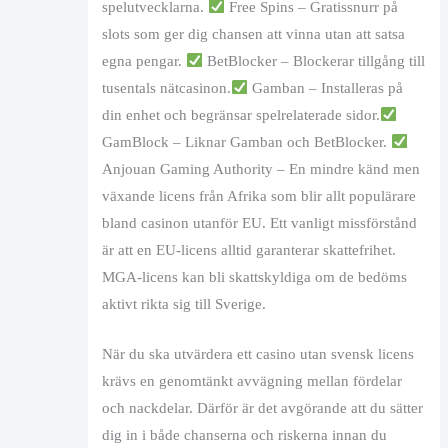
spelutvecklarna.
Free Spins – Gratissnurr på
slots som ger dig chansen att vinna utan att satsa
egna pengar.
BetBlocker – Blockerar tillgång till
tusentals nätcasinon.
Gamban – Installeras på
din enhet och begränsar spelrelaterade sidor.
GamBlock – Liknar Gamban och BetBlocker.
Anjouan Gaming Authority – En mindre känd men
växande licens från Afrika som blir allt populärare
bland casinon utanför EU. Ett vanligt missförstånd
är att en EU-licens alltid garanterar skattefrihet.
MGA-licens kan bli skattskyldiga om de bedöms
aktivt rikta sig till Sverige.
När du ska utvärdera ett casino utan svensk licens
krävs en genomtänkt avvägning mellan fördelar
och nackdelar. Därför är det avgörande att du sätter
dig in i både chanserna och riskerna innan du