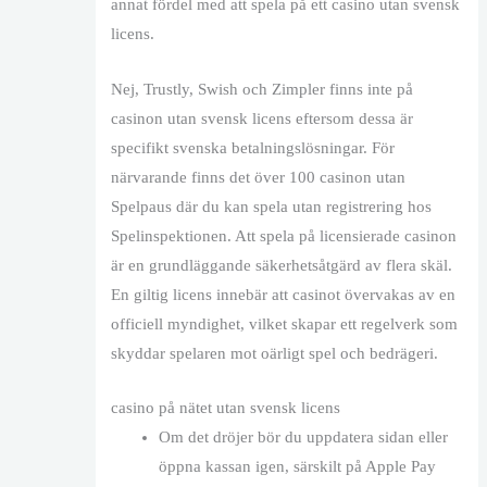
annat fördel med att spela på ett casino utan svensk
licens.
Nej, Trustly, Swish och Zimpler finns inte på
casinon utan svensk licens eftersom dessa är
specifikt svenska betalningslösningar. För
närvarande finns det över 100 casinon utan
Spelpaus där du kan spela utan registrering hos
Spelinspektionen. Att spela på licensierade casinon
är en grundläggande säkerhetsåtgärd av flera skäl.
En giltig licens innebär att casinot övervakas av en
officiell myndighet, vilket skapar ett regelverk som
skyddar spelaren mot oärligt spel och bedrägeri.
casino på nätet utan svensk licens
Om det dröjer bör du uppdatera sidan eller
öppna kassan igen, särskilt på Apple Pay