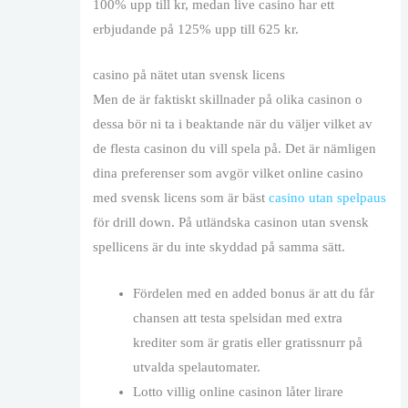
100% upp till kr, medan live casino har ett
erbjudande på 125% upp till 625 kr.
casino på nätet utan svensk licens
Men de är faktiskt skillnader på olika casinon o
dessa bör ni ta i beaktande när du väljer vilket av
de flesta casinon du vill spela på. Det är nämligen
dina preferenser som avgör vilket online casino
med svensk licens som är bäst
casino utan spelpaus
för drill down. På utländska casinon utan svensk
spellicens är du inte skyddad på samma sätt.
Fördelen med en added bonus är att du får
chansen att testa spelsidan med extra
krediter som är gratis eller gratissnurr på
utvalda spelautomater.
Lotto villig online casinon låter lirare