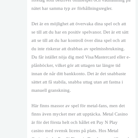
nätet har samma typ av förhållningsregler.
Det är en möjlighet att övervaka dina spel och att
se till att du har en positiv spelvanor. Det är ett sätt
att se till att du har kontroll över dina spel och att
du inte riskerar att drabbas av spelmissbrukning.
Du får istället nöja dig med Visa/Mastercard eller e-
plånböcker, vilket gör att uttagen tar längre tid
innan de når ditt bankkonto. Det är det snabbaste
sättet att få stabila, snabba uttag utan att fastna i
manuell granskning.
Här finns massor av spel för metal-fans, men det
finns även mycket mer att upptäcka. Metal Casino
är för det första helt och hållet ett Pay N Play
casino med svensk licens på plats. Hos Metal