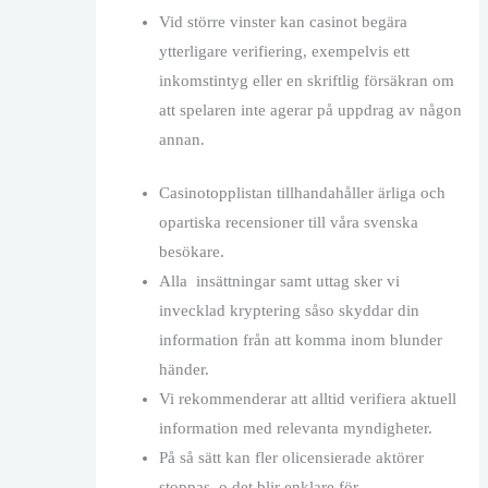
Vid större vinster kan casinot begära
ytterligare verifiering, exempelvis ett
inkomstintyg eller en skriftlig försäkran om
att spelaren inte agerar på uppdrag av någon
annan.
Casinotopplistan tillhandahåller ärliga och
opartiska recensioner till våra svenska
besökare.
Alla insättningar samt uttag sker vi
invecklad kryptering såso skyddar din
information från att komma inom blunder
händer.
Vi rekommenderar att alltid verifiera aktuell
information med relevanta myndigheter.
På så sätt kan fler olicensierade aktörer
stoppas, o det blir enklare för