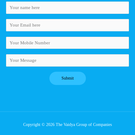
Copyright © 2026 The Vaidya Group of Companies