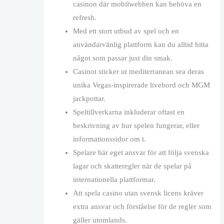
casinon där mobilwebben kan behöva en
refresh.
Med ett stort utbud av spel och en
användarvänlig plattform kan du alltid hitta
något som passar just din smak.
Casinot sticker ut mediterranean sea deras
unika Vegas-inspirerade livebord och MGM
jackpottar.
Speltillverkarna inkluderar oftast en
beskrivning av hur spelen fungerar, eller
informationssidor om t.
Spelare bär eget ansvar för att följa svenska
lagar och skatteregler när de spelar på
internationella plattformar.
Att spela casino utan svensk licens kräver
extra ansvar och förståelse för de regler som
gäller utomlands.