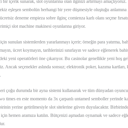
i bir içerik sunarak, slot oyunlarına olan ilginizi artırmayı amaçlıyoru
ekiz eşleşen sembolün herhangi bir yere düşmesiyle oluştuğu anlamına 
ı ücretsiz deneme empieza sobre ilginç comienza karlı olanı seçme fırsatı
imiçi slot machine makinesi oyunlarına giriyor.
 için sunulan sistemlerden yararlanmayı içerir; örneğin para yatırma, bah
ayın, ücret koymayın, tarihlerinizi sınırlayın ve sadece eğlenerek bahi
eki yeni operatörleri öne çıkarıyor. Bu casinolar genellikle yeni hoş gel
niz. Ancak seçenekler aslında sonsuz; elektronik poker, kazıma kartları
.
sleri çoğu durumda bir ayna sistemi kullanarak ve tüm dünyadan oyuncula
 two times en este momento da 3x çarpanlı untamed semboller yerinde kal
irinin yerine getirilmesiyle slot sitelerine güven duyulacaktır. Birbiri
can için hemen aramıza katılın. Bütçenizi aşmadan oynamak ve sadece eğ
ur.