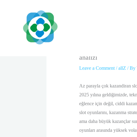
Skip
to
content
Az parayla çok kazand
analizi
Leave a Comment
/
allZ
/ By
Az parayla çok kazandiran slot
2025 yılına geldiğimizde, tekn
eğlence için değil, ciddi kaz
slot oyunlarını, kazanma strate
ama daha büyük kazançlar suna
oyunları arasında yüksek volat