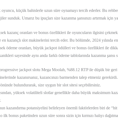
 oyuncu, küçük bahislerle uzun süre oynamayı tercih ederler. Bu rehbe
jiler sunduk. Umarız bu ipuçları size kazanma şansınızı artırmak için y
sek kazanç oranları ve bonus özellikleri ile oyuncuların ilgisini çekme
e en kazançlı slot makinelerini tercih eder. Bu bölümde, 2024 yılında en
ek ödeme oranları, büyük jackpot ödülleri ve bonus özellikleri ile dikk
ekanikleri sayesinde aynı anda farklı ödeme tablolarında kazanma şansı 
rogressive jackpot slotu Mega Moolah, %88.12 RTP ile düşük bir geri 
inelerinde kazanırsanız, kazancınızı barmenden talep etmeniz gerekirdi.
önünde bulundurarak, size uygun bir slot sitesi seçebilirsiniz.
sından, yüksek volatiliteli slotlar genellikle daha büyük maksimum ka
.
nun kazandırma potansiyelini belirleyen önemli faktörlerden biri de “hit
no ilk bonus paketinden uzun süre sonra sizin için kırmızı halıyı dağıtm