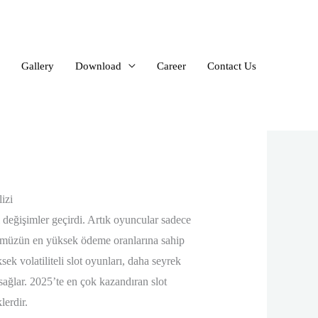
Gallery
Download
Career
Contact Us
 en avantajlı seçeneklerin
izi
i değişimler geçirdi. Artık oyuncular sadece
ünümüzün en yüksek ödeme oranlarına sahip
sek volatiliteli slot oyunları, daha seyrek
ağlar. 2025’te en çok kazandıran slot
lerdir.