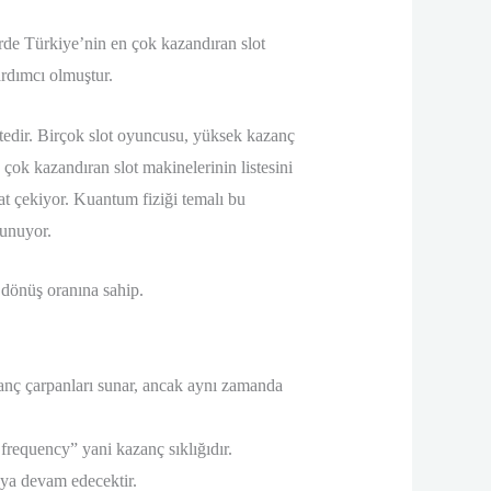
rde Türkiye’nin en çok kazandıran slot
ardımcı olmuştur.
ktedir. Birçok slot oyuncusu, yüksek kazanç
 çok kazandıran slot makinelerinin listesini
at çekiyor. Kuantum fiziği temalı bu
sunuyor.
dönüş oranına sahip.
zanç çarpanları sunar, ancak aynı zamanda
 frequency” yani kazanç sıklığıdır.
aya devam edecektir.