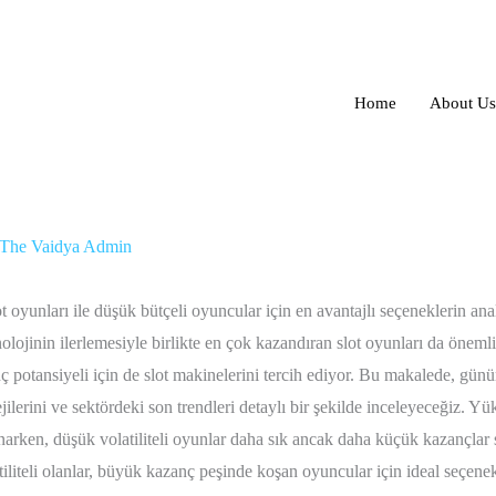
Home
About Us
iran slot oyunları ile düşük bütçeli oyuncular için
The Vaidya Admin
 oyunları ile düşük bütçeli oyuncular için en avantajlı seçeneklerin anal
olojinin ilerlemesiyle birlikte en çok kazandıran slot oyunları da öneml
anç potansiyeli için de slot makinelerini tercih ediyor. Bu makalede, g
jilerini ve sektördeki son trendleri detaylı bir şekilde inceleyeceğiz. Yük
rken, düşük volatiliteli oyunlar daha sık ancak daha küçük kazançlar s
iliteli olanlar, büyük kazanç peşinde koşan oyuncular için ideal seçenek