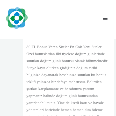
Skip
to
content
80 TL Bonus Veren Siteler En Çok Yeni
Siteler
Leave a Comment
/
1000Z
/ By
The Vaidya Admin
80 TL Bonus Veren Siteler En Çok Yeni Siteler
Özel bonuslardan ilki üyelere doğum günlerinde
sunulan doğum günü bonusu olarak bilinmektedir.
Siteye kayıt olurken girdiğiniz doğum tarihi
bilginize dayanarak hesabınıza sunulan bu bonus
teklifi yalnızca bir defaya mahsustur. Belirtilen
şartları karşılamanız ve hesabınıza yatırım
yapmanız halinde doğum günü bonusundan
yararlanabilirsiniz. Yine de kredi kartı ve havale
yöntemleri haricinde hemen hemen tüm ödeme