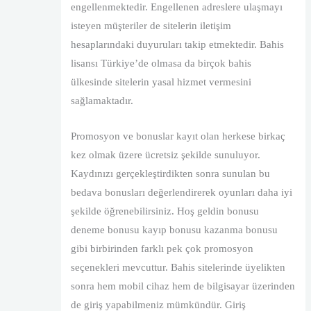
engellenmektedir. Engellenen adreslere ulaşmayı
isteyen müşteriler de sitelerin iletişim
hesaplarındaki duyuruları takip etmektedir. Bahis
lisansı Türkiye’de olmasa da birçok bahis
ülkesinde sitelerin yasal hizmet vermesini
sağlamaktadır.
Promosyon ve bonuslar kayıt olan herkese birkaç
kez olmak üzere ücretsiz şekilde sunuluyor.
Kaydınızı gerçekleştirdikten sonra sunulan bu
bedava bonusları değerlendirerek oyunları daha iyi
şekilde öğrenebilirsiniz. Hoş geldin bonusu
deneme bonusu kayıp bonusu kazanma bonusu
gibi birbirinden farklı pek çok promosyon
seçenekleri mevcuttur. Bahis sitelerinde üyelikten
sonra hem mobil cihaz hem de bilgisayar üzerinden
de giriş yapabilmeniz mümkündür. Giriş