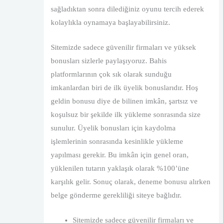
sağladıktan sonra dilediğiniz oyunu tercih ederek
kolaylıkla oynamaya başlayabilirsiniz.
Sitemizde sadece güvenilir firmaları ve yüksek
bonusları sizlerle paylaşıyoruz. Bahis
platformlarının çok sık olarak sunduğu
imkanlardan biri de ilk üyelik bonuslarıdır. Hoş
geldin bonusu diye de bilinen imkân, şartsız ve
koşulsuz bir şekilde ilk yükleme sonrasında size
sunulur. Üyelik bonusları için kaydolma
işlemlerinin sonrasında kesinlikle yükleme
yapılması gerekir. Bu imkân için genel oran,
yüklenilen tutarın yaklaşık olarak %100’üne
karşılık gelir. Sonuç olarak, deneme bonusu alırken
belge gönderme gerekliliği siteye bağlıdır.
Sitemizde sadece güvenilir firmaları ve