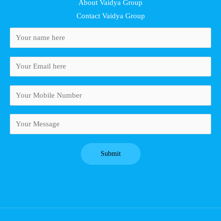
About Vaidya Group
Contact Vaidya Group