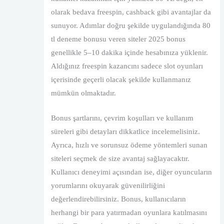
olarak bedava freespin, cashback gibi avantajlar da
sunuyor. Adımlar doğru şekilde uygulandığında 80
tl deneme bonusu veren siteler 2025 bonus
genellikle 5–10 dakika içinde hesabınıza yüklenir.
Aldığınız freespin kazancını sadece slot oyunları
içerisinde geçerli olacak şekilde kullanmanız
mümkün olmaktadır.
Bonus şartlarını, çevrim koşulları ve kullanım
süreleri gibi detayları dikkatlice incelemelisiniz.
Ayrıca, hızlı ve sorunsuz ödeme yöntemleri sunan
siteleri seçmek de size avantaj sağlayacaktır.
Kullanıcı deneyimi açısından ise, diğer oyuncuların
yorumlarını okuyarak güvenilirliğini
değerlendirebilirsiniz. Bonus, kullanıcıların
herhangi bir para yatırmadan oyunlara katılmasını