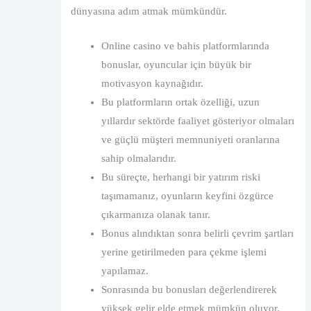
dünyasına adım atmak mümkündür.
Online casino ve bahis platformlarında
bonuslar, oyuncular için büyük bir
motivasyon kaynağıdır.
Bu platformların ortak özelliği, uzun
yıllardır sektörde faaliyet gösteriyor olmaları
ve güçlü müşteri memnuniyeti oranlarına
sahip olmalarıdır.
Bu süreçte, herhangi bir yatırım riski
taşımamanız, oyunların keyfini özgürce
çıkarmanıza olanak tanır.
Bonus alındıktan sonra belirli çevrim şartları
yerine getirilmeden para çekme işlemi
yapılamaz.
Sonrasında bu bonusları değerlendirerek
yüksek gelir elde etmek mümkün oluyor.