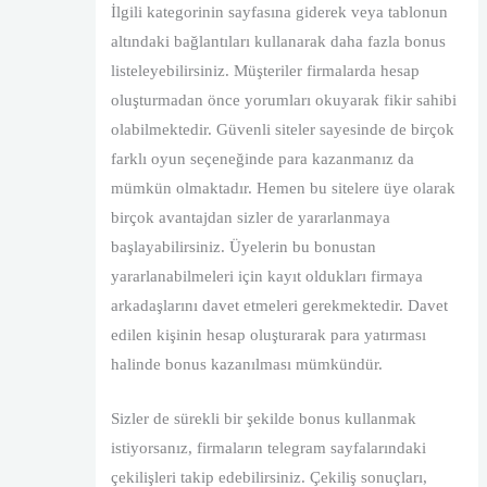
İlgili kategorinin sayfasına giderek veya tablonun
altındaki bağlantıları kullanarak daha fazla bonus
listeleyebilirsiniz. Müşteriler firmalarda hesap
oluşturmadan önce yorumları okuyarak fikir sahibi
olabilmektedir. Güvenli siteler sayesinde de birçok
farklı oyun seçeneğinde para kazanmanız da
mümkün olmaktadır. Hemen bu sitelere üye olarak
birçok avantajdan sizler de yararlanmaya
başlayabilirsiniz. Üyelerin bu bonustan
yararlanabilmeleri için kayıt oldukları firmaya
arkadaşlarını davet etmeleri gerekmektedir. Davet
edilen kişinin hesap oluşturarak para yatırması
halinde bonus kazanılması mümkündür.
Sizler de sürekli bir şekilde bonus kullanmak
istiyorsanız, firmaların telegram sayfalarındaki
çekilişleri takip edebilirsiniz. Çekiliş sonuçları,