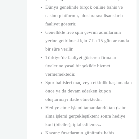
Dünya genelinde birçok online bahis ve
casino platformu, uluslararası lisanslarla
faaliyet gösterir.
Genellikle free spin çevrim adımlarının
yerine getirilmesi için 7 ila 15 gün arasında
bir süre verilir.
Türkiye’de faaliyet gösteren firmalar
üyelerine yasal bir şekilde hizmet
vermemektedir.
Spor bahisleri maç veya etkinlik başlamadan
önce ya da devam ederken kupon
oluşturmayı ifade etmektedir.
Hediye etme işlemi tamamlandıktan (satın
alma işlemi gerçekleştikten) sonra hediye
kod (biletler), iptal edilemez.
Kazanç fırsatlarının günümüz bahis