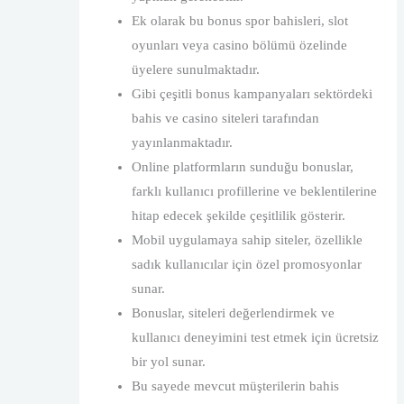
Ek olarak bu bonus spor bahisleri, slot
oyunları veya casino bölümü özelinde
üyelere sunulmaktadır.
Gibi çeşitli bonus kampanyaları sektördeki
bahis ve casino siteleri tarafından
yayınlanmaktadır.
Online platformların sunduğu bonuslar,
farklı kullanıcı profillerine ve beklentilerine
hitap edecek şekilde çeşitlilik gösterir.
Mobil uygulamaya sahip siteler, özellikle
sadık kullanıcılar için özel promosyonlar
sunar.
Bonuslar, siteleri değerlendirmek ve
kullanıcı deneyimini test etmek için ücretsiz
bir yol sunar.
Bu sayede mevcut müşterilerin bahis