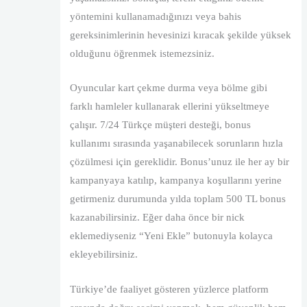
yöntemini kullanamadığınızı veya bahis
gereksinimlerinin hevesinizi kıracak şekilde yüksek
olduğunu öğrenmek istemezsiniz.
Oyuncular kart çekme durma veya bölme gibi
farklı hamleler kullanarak ellerini yükseltmeye
çalışır. 7/24 Türkçe müşteri desteği, bonus
kullanımı sırasında yaşanabilecek sorunların hızla
çözülmesi için gereklidir. Bonus’unuz ile her ay bir
kampanyaya katılıp, kampanya koşullarını yerine
getirmeniz durumunda yılda toplam 500 TL bonus
kazanabilirsiniz. Eğer daha önce bir nick
eklemediyseniz “Yeni Ekle” butonuyla kolayca
ekleyebilirsiniz.
Türkiye’de faaliyet gösteren yüzlerce platform