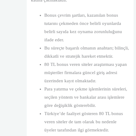
katına çıkmaktadır.
Bonus çevrim şartları, kazanılan bonus
tutarını çekmeden önce belirli oyunlarda
belirli sayıda kez oynama zorunluluğunu
ifade eder.
Bu süreçte başarılı olmanın anahtarı; bilinçli,
dikkatli ve stratejik hareket etmektir.
80 TL bonus veren siteler araştırması yapan
müşteriler firmalara güncel giriş adresi
üzerinden kayıt olmaktadır.
Para yatırma ve çekme işlemlerinin süreleri,
seçilen yöntem ve bankalar arası işlemlere
göre değişiklik gösterebilir.
Türkiye’de faaliyet gösteren 80 TL bonus
veren siteler de tam olarak bu nedenle
üyeler tarafından ilgi görmektedir.