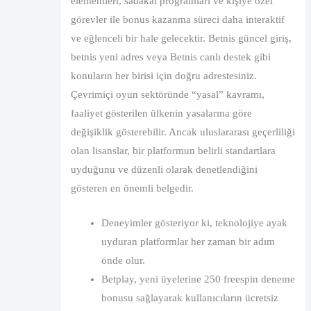
elementleri, sadakat programları ve kişiye özel
görevler ile bonus kazanma süreci daha interaktif
ve eğlenceli bir hale gelecektir. Betnis güncel giriş,
betnis yeni adres veya Betnis canlı destek gibi
konuların her birisi için doğru adrestesiniz.
Çevrimiçi oyun sektöründe “yasal” kavramı,
faaliyet gösterilen ülkenin yasalarına göre
değişiklik gösterebilir. Ancak uluslararası geçerliliği
olan lisanslar, bir platformun belirli standartlara
uyduğunu ve düzenli olarak denetlendiğini
gösteren en önemli belgedir.
Deneyimler gösteriyor ki, teknolojiye ayak
uyduran platformlar her zaman bir adım
önde olur.
Betplay, yeni üyelerine 250 freespin deneme
bonusu sağlayarak kullanıcıların ücretsiz