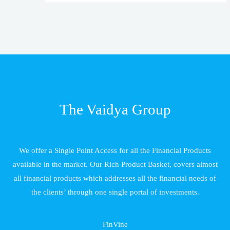
The Vaidya Group
We offer a Single Point Access for all the Financial Products
available in the market. Our Rich Product Basket, covers almost
all financial products which addresses all the financial needs of
the clients’ through one single portal of investments.
FinVine