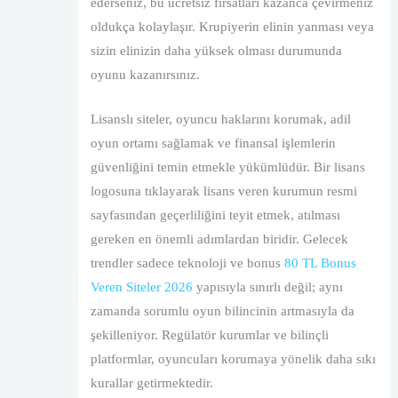
ederseniz, bu ücretsiz fırsatları kazanca çevirmeniz
oldukça kolaylaşır. Krupiyerin elinin yanması veya
sizin elinizin daha yüksek olması durumunda
oyunu kazanırsınız.
Lisanslı siteler, oyuncu haklarını korumak, adil
oyun ortamı sağlamak ve finansal işlemlerin
güvenliğini temin etmekle yükümlüdür. Bir lisans
logosuna tıklayarak lisans veren kurumun resmi
sayfasından geçerliliğini teyit etmek, atılması
gereken en önemli adımlardan biridir. Gelecek
trendler sadece teknoloji ve bonus
80 TL Bonus
Veren Siteler 2026
yapısıyla sınırlı değil; aynı
zamanda sorumlu oyun bilincinin artmasıyla da
şekilleniyor. Regülatör kurumlar ve bilinçli
platformlar, oyuncuları korumaya yönelik daha sıkı
kurallar getirmektedir.