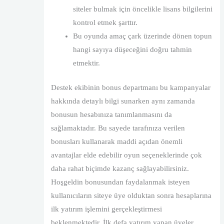
siteler bulmak için öncelikle lisans bilgilerini
kontrol etmek şarttır.
Bu oyunda amaç çark üzerinde dönen topun
hangi sayıya düşeceğini doğru tahmin
etmektir.
Destek ekibinin bonus departmanı bu kampanyalar
hakkında detaylı bilgi sunarken aynı zamanda
bonusun hesabınıza tanımlanmasını da
sağlamaktadır. Bu sayede tarafınıza verilen
bonusları kullanarak maddi açıdan önemli
avantajlar elde edebilir oyun seçeneklerinde çok
daha rahat biçimde kazanç sağlayabilirsiniz.
Hoşgeldin bonusundan faydalanmak isteyen
kullanıcıların siteye üye olduktan sonra hesaplarına
ilk yatırım işlemini gerçekleştirmesi
beklenmektedir. İlk defa yatırım yapan üyeler