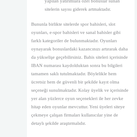
yapılan yatırımlara özel bonuslar sunan
sitelerin sayısı giderek artmaktadır.
Bununla birlikte sitelerde spor bahisleri, slot
oyunları, e-spor bahisleri ve sanal bahisler gibi
farklı kategoriler de bulunmaktadır. Oyunları
oynayarak bonuslardaki kazancınızı artırarak daha
da yükselişe geçebilirsiniz. Bahis siteleri içerisinde
IBAN numarası kaydolduktan sonra bu bilgileri
tamamen saklı tutulmaktadır. Böylelikle hem
ücretsiz hem de güvenli bir şekilde kayıt olma
seçeneği sunulmaktadır. Kolay üyelik ve içerisinde
yer alan yüzlerce oyun seçenekleri ile her zevke
hitap eden oyunlar mevcuttur. Yeni üyeleri siteye
çekmeye çalışan firmaları kullanıcılar yine de
detaylı şekilde araştırmalıdır.