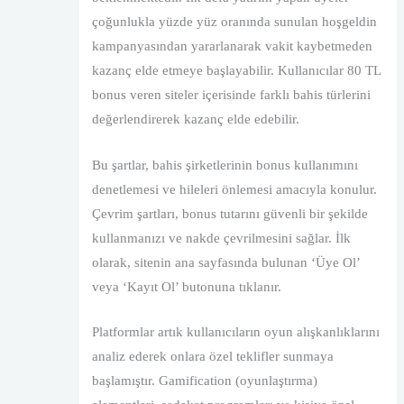
çoğunlukla yüzde yüz oranında sunulan hoşgeldin
kampanyasından yararlanarak vakit kaybetmeden
kazanç elde etmeye başlayabilir. Kullanıcılar 80 TL
bonus veren siteler içerisinde farklı bahis türlerini
değerlendirerek kazanç elde edebilir.
Bu şartlar, bahis şirketlerinin bonus kullanımını
denetlemesi ve hileleri önlemesi amacıyla konulur.
Çevrim şartları, bonus tutarını güvenli bir şekilde
kullanmanızı ve nakde çevrilmesini sağlar. İlk
olarak, sitenin ana sayfasında bulunan ‘Üye Ol’
veya ‘Kayıt Ol’ butonuna tıklanır.
Platformlar artık kullanıcıların oyun alışkanlıklarını
analiz ederek onlara özel teklifler sunmaya
başlamıştır. Gamification (oyunlaştırma)