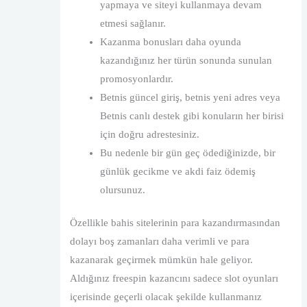
yapmaya ve siteyi kullanmaya devam
etmesi sağlanır.
Kazanma bonusları daha oyunda
kazandığınız her türün sonunda sunulan
promosyonlardır.
Betnis güncel giriş, betnis yeni adres veya
Betnis canlı destek gibi konuların her birisi
için doğru adrestesiniz.
Bu nedenle bir gün geç ödediğinizde, bir
günlük gecikme ve akdi faiz ödemiş
olursunuz.
Özellikle bahis sitelerinin para kazandırmasından
dolayı boş zamanları daha verimli ve para
kazanarak geçirmek mümkün hale geliyor.
Aldığınız freespin kazancını sadece slot oyunları
içerisinde geçerli olacak şekilde kullanmanız