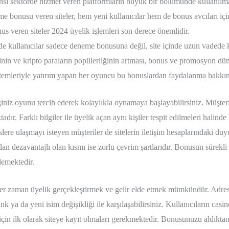
nsı sektörde hizmet veren platformların büyük bir bölümünde kullanılma
e bonusu veren siteler, hem yeni kullanıcılar hem de bonus avcıları için
nus veren siteler 2024 üyelik işlemleri son derece önemlidir.
 kullanıcılar sadece deneme bonusuna değil, site içinde uzun vadede kaz
sinin ve kripto paraların popülerliğinin artması, bonus ve promosyon dün
emleriyle yatırım yapan her oyuncu bu bonuslardan faydalanma hakkına
ğiniz oyunu tercih ederek kolaylıkla oynamaya başlayabilirsiniz. Müşteril
adır. Farklı bilgiler ile üyelik açan aynı kişiler tespit edilmeleri halind
lere ulaşmayı isteyen müşteriler de sitelerin iletişim hesaplarındaki duyu
an dezavantajlı olan kısmı ise zorlu çevrim şartlarıdır. Bonusun sürekl
lemektedir.
her zaman üyelik gerçekleştirmek ve gelir elde etmek mümkündür. Adresle
k ya da yeni isim değişikliği ile karşılaşabilirsiniz. Kullanıcıların cas
çin ilk olarak siteye kayıt olmaları gerekmektedir. Bonusunuzu aldıktan