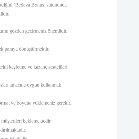
verdiğini ‘Bedava Bonus’ sütununda
idir.
larını gözden geçirmeniz önemlidir.
çek paraya dönüştürmektir.
ini keşfetme ve kazanç stratejileri
usları amacına uygun kullanmak
ormat ve boyutta yüklemeniz gerekir.
 müşterileri beklemektedir.
dırılmaktadır.
vrim içindedir.