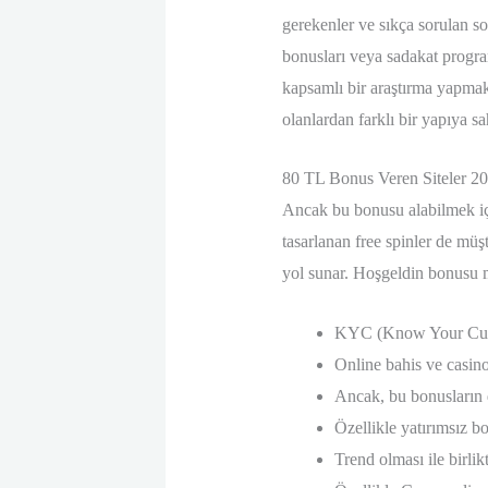
gerekenler ve sıkça sorulan so
bonusları veya sadakat program
kapsamlı bir araştırma yapmak 
olanlardan farklı bir yapıya sah
80 TL Bonus Veren Siteler 2
Ancak bu bonusu alabilmek içi
tasarlanan free spinler de müşt
yol sunar. Hoşgeldin bonusu mi
KYC (Know Your Custom
Online bahis ve casin
Ancak, bu bonusların d
Özellikle yatırımsız bo
Trend olması ile birlik