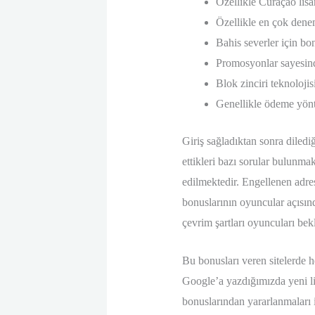
Özellikle Curaçao lisa
Özellikle en çok denem
Bahis severler için bo
Promosyonlar sayesinde
Blok zinciri teknoloji
Genellikle ödeme yönt
Giriş sağladıktan sonra diledi
ettikleri bazı sorular bulunmakt
edilmektedir. Engellenen adres
bonuslarının oyuncular açısınd
çevrim şartları oyuncuları bek
Bu bonusları veren sitelerde 
Google’a yazdığımızda yeni lin
bonuslarından yararlanmaları i