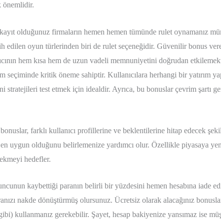
k önemlidir.
n kayıt olduğunuz firmaların hemen hemen tümünde rulet oynamanız müm
ih edilen oyun türlerinden biri de rulet seçeneğidir. Güvenilir bonus ver
nıcının hem kısa hem de uzun vadeli memnuniyetini doğrudan etkilemekted
m seçiminde kritik öneme sahiptir. Kullanıcılara herhangi bir yatırım
i stratejileri test etmek için idealdir. Ayrıca, bu bonuslar çevrim şartı 
nuslar, farklı kullanıcı profillerine ve beklentilerine hitap edecek şekil
n en uygun olduğunu belirlemenize yardımcı olur. Özellikle piyasaya ye
çekmeyi hedefler.
uncunun kaybettiği paranın belirli bir yüzdesini hemen hesabına iade ed
aranızı nakde dönüştürmüş olursunuz. Ücretsiz olarak alacağınız bonuslar
ibi) kullanmanız gerekebilir. Şayet, hesap bakiyenize yansımaz ise müşte