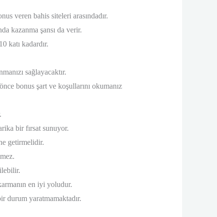
us veren bahis siteleri arasındadır.
nda kazanma şansı da verir.
0 katı kadardır.
nmanızı sağlayacaktır.
n önce bonus şart ve koşullarını okumanız
.
ika bir fırsat sunuyor.
e getirmelidir.
lmez.
ebilir.
karmanın en iyi yoludur.
bir durum yaratmamaktadır.