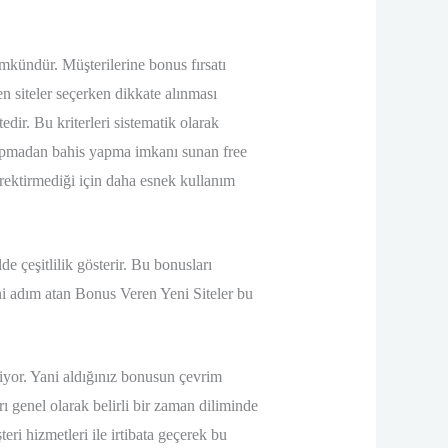
kündür. Müşterilerine bonus fırsatı
en siteler seçerken dikkate alınması
ir. Bu kriterleri sistematik olarak
 yapmadan bahis yapma imkanı sunan free
gerektirmediği için daha esnek kullanım
de çeşitlilik gösterir. Bu bonusları
ni adım atan Bonus Veren Yeni Siteler bu
iyor. Yani aldığınız bonusun çevrim
ı genel olarak belirli bir zaman diliminde
ri hizmetleri ile irtibata geçerek bu