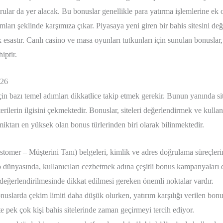
rular da yer alacak. Bu bonuslar genellikle para yatırma işlemlerine ek o
ları şeklinde karşımıza çıkar. Piyasaya yeni giren bir bahis sitesini d
esastır. Canlı casino ve masa oyunları tutkunları için sunulan bonuslar,
iptir.
026
n bazı temel adımları dikkatlice takip etmek gerekir. Bunun yanında sit
erilerin ilgisini çekmektedir. Bonuslar, siteleri değerlendirmek ve kullan
ktarı en yüksek olan bonus türlerinden biri olarak bilinmektedir.
er – Müşterini Tanı) belgeleri, kimlik ve adres doğrulama süreçlerinde
o dünyasında, kullanıcıları cezbetmek adına çeşitli bonus kampanyaları
eğerlendirilmesinde dikkat edilmesi gereken önemli noktalar vardır.
nuslarda çekim limiti daha düşük olurken, yatırım karşılığı verilen bonus
te pek çok kişi bahis sitelerinde zaman geçirmeyi tercih ediyor.