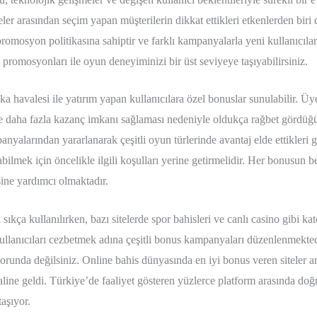
er arasından seçim yapan müşterilerin dikkat ettikleri etkenlerden biri de
romosyon politikasına sahiptir ve farklı kampanyalarla yeni kullanıcılar
promosyonları ile oyun deneyiminizi bir üst seviyeye taşıyabilirsiniz.
a havalesi ile yatırım yapan kullanıcılara özel bonuslar sunulabilir. Üyel
re daha fazla kazanç imkanı sağlaması nedeniyle oldukça rağbet gördüğü
anyalarından yararlanarak çeşitli oyun türlerinde avantaj elde ettikler
lmek için öncelikle ilgili koşulları yerine getirmelidir. Her bonusun bel
sine yardımcı olmaktadır.
ıkça kullanılırken, bazı sitelerde spor bahisleri ve canlı casino gibi kat
ullanıcıları cezbetmek adına çeşitli bonus kampanyaları düzenlenmekt
zorunda değilsiniz. Online bahis dünyasında en iyi bonus veren siteler ar
haline geldi. Türkiye’de faaliyet gösteren yüzlerce platform arasında 
taşıyor.