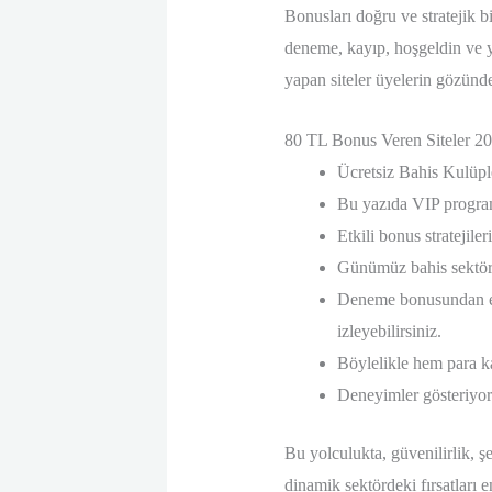
Bonusları doğru ve stratejik b
deneme, kayıp, hoşgeldin ve ya
yapan siteler üyelerin gözünde
80 TL Bonus Veren Siteler 2
Ücretsiz Bahis Kulüpler
Bu yazıda VIP programl
Etkili bonus stratejile
Günümüz bahis sektörün
Deneme bonusundan eld
izleyebilirsiniz.
Böylelikle hem para k
Deneyimler gösteriyor k
Bu yolculukta, güvenilirlik, şe
dinamik sektördeki fırsatları 