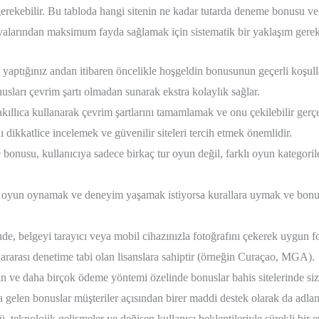
gerekebilir. Bu tabloda hangi sitenin ne kadar tutarda deneme bonusu 
alarından maksimum fayda sağlamak için sistematik bir yaklaşım gerekl
ş yaptığınız andan itibaren öncelikle hoşgeldin bonusunun geçerli koşul
nusları çevrim şartı olmadan sunarak ekstra kolaylık sağlar.
akıllıca kullanarak çevrim şartlarını tamamlamak ve onu çekilebilir ger
 dikkatlice incelemek ve güvenilir siteleri tercih etmek önemlidir.
bonusu, kullanıcıya sadece birkaç tur oyun değil, farklı oyun kategoriler
n oyun oynamak ve deneyim yaşamak istiyorsa kurallara uymak ve bon
e, belgeyi tarayıcı veya mobil cihazınızla fotoğrafını çekerek uygun f
slararası denetime tabi olan lisanslara sahiptir (örneğin Curaçao, MGA).
n ve daha birçok ödeme yöntemi özelinde bonuslar bahis sitelerinde siz
 gelen bonuslar müşteriler açısından birer maddi destek olarak da adlan
 teknolojik gelişmeler ve değişen kullanıcı beklentileriyle sürekli bir e