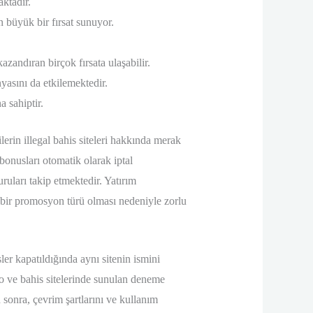
ktadır.
 büyük bir fırsat sunuyor.
andıran birçok fırsata ulaşabilir.
yasını da etkilemektedir.
 sahiptir.
erin illegal bahis siteleri hakkında merak
e bonusları otomatik olarak iptal
ruları takip etmektedir. Yatırım
i bir promosyon türü olması nedeniyle zorlu
r kapatıldığında aynı sitenin ismini
ino ve bahis sitelerinde sunulan deneme
 sonra, çevrim şartlarını ve kullanım