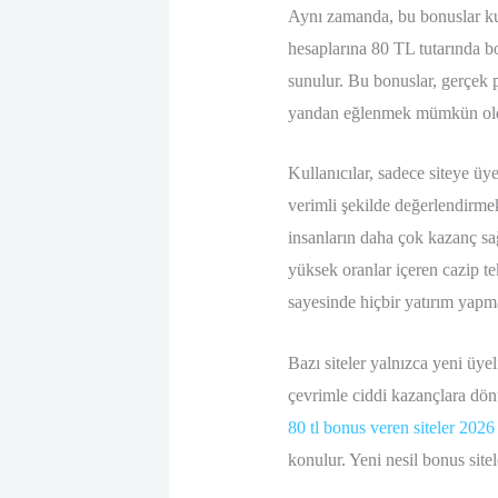
Aynı zamanda, bu bonuslar kul
hesaplarına 80 TL tutarında b
sunulur. Bu bonuslar, gerçek 
yandan eğlenmek mümkün olduğu
Kullanıcılar, sadece siteye üy
verimli şekilde değerlendirme
insanların daha çok kazanç sağ
yüksek oranlar içeren cazip te
sayesinde hiçbir yatırım yap
Bazı siteler yalnızca yeni üy
çevrimle ciddi kazançlara dönü
80 tl bonus veren siteler 2026
konulur. Yeni nesil bonus site