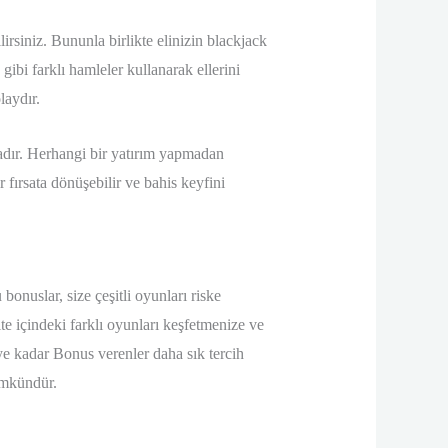
rsiniz. Bununla birlikte elinizin blackjack
i farklı hamleler kullanarak ellerini
laydır.
dır. Herhangi bir yatırım yapmadan
 fırsata dönüşebilir ve bahis keyfini
onuslar, size çeşitli oyunları riske
e içindeki farklı oyunları keşfetmenize ve
L’ye kadar Bonus verenler daha sık tercih
ümkündür.