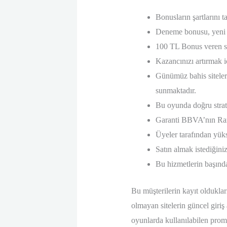
Bonusların şartlarını 
Deneme bonusu, yeni ku
100 TL Bonus veren sit
Kazancınızı artırmak i
Günümüz bahis siteleri
sunmaktadır.
Bu oyunda doğru stratej
Garanti BBVA’nın Rama
Üyeler tarafından yüks
Satın almak istediğiniz
Bu hizmetlerin başında
Bu müşterilerin kayıt olduklar
olmayan sitelerin güncel giriş
oyunlarda kullanılabilen prom