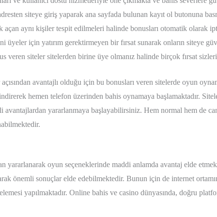
nları ve kullanıcı dostu hizmetleriyle öne çıkmakta ve bahis severlere g
adresten siteye giriş yaparak ana sayfada bulunan kayıt ol butonuna basma
lik açan aynı kişiler tespit edilmeleri halinde bonusları otomatik olarak ip
ni üyeler için yatırım gerektirmeyen bir fırsat sunarak onların siteye gü
 veren siteler sitelerden birine üye olmanız halinde birçok fırsat sizler
açısından avantajlı olduğu için bu bonusları veren sitelerde oyun oyna
direrek hemen telefon üzerinden bahis oynamaya başlamaktadır. Siteler
rli avantajlardan yararlanmaya başlayabilirsiniz. Hem normal hem de ca
abilmektedir.
n yararlanarak oyun seçeneklerinde maddi anlamda avantaj elde etmekte
arak önemli sonuçlar elde edebilmektedir. Bunun için de internet ortamın
celemesi yapılmaktadır. Online bahis ve casino dünyasında, doğru plat