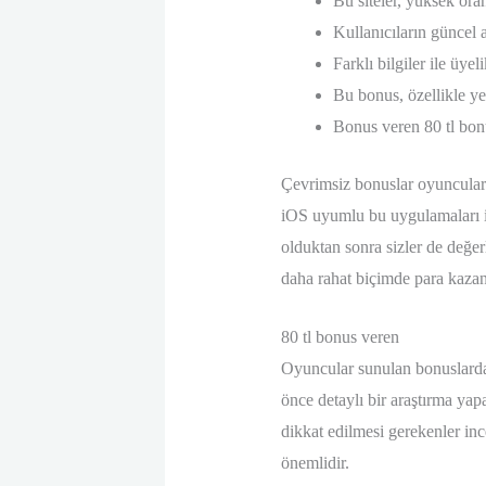
Bu siteler, yüksek ora
Kullanıcıların güncel 
Farklı bilgiler ile üye
Bu bonus, özellikle ye
Bonus veren 80 tl bonus
Çevrimsiz bonuslar oyuncular 
iOS uyumlu bu uygulamaları in
olduktan sonra sizler de değe
daha rahat biçimde para kazan
80 tl bonus veren
Oyuncular sunulan bonuslarda
önce detaylı bir araştırma yap
dikkat edilmesi gerekenler in
önemlidir.