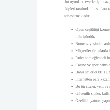
slot oyunları severler için caz
ekipleri tarafından hesaplara 
zorlaştırmaktadır.
Oyun çeşitliliği konus
mümkündür.
Bonus sayesinde canlı
Müşteriler firmalarda 
Rulet hem eğlenceli he
Casino ve spor bahisle
Bahis severler 80 TL bo
İnternetten para kazanm
Bu tür siteler, yeni v
Güvenilir siteler, kull
Özellikle yatırım yap