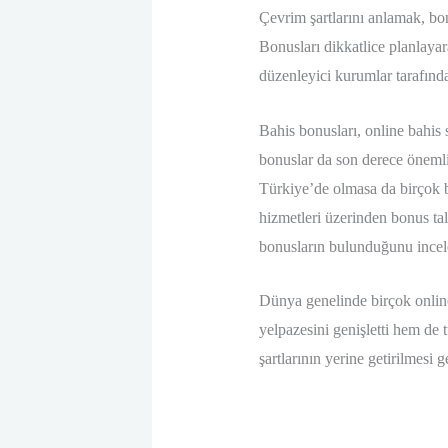
Çevrim şartlarını anlamak, bo
Bonusları dikkatlice planlayara
düzenleyici kurumlar tarafında
Bahis bonusları, online bahis 
bonuslar da son derece önemli
Türkiye’de olmasa da birçok ba
hizmetleri üzerinden bonus tal
bonusların bulunduğunu incel
Dünya genelinde birçok online 
yelpazesini genişletti hem de 
şartlarının yerine getirilmesi g