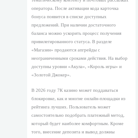
оператора. После активации кода карточка
бонуса появится в списке доступных
предложений. При наличии достаточного
баланса можно ускорить процесс получения
привилегированного статуса. В разделе
«Магазин» продаются апгрейды с
неограниченными сроками действия. На выбор
доступны уровни «Акула», «Король игры» и
«Золотой Джокер».
В 2026 году 7К казино может поддаваться
блокировке, как и многие онлайн-площадки из
рейтинга лучших. Пользователь может
самостоятельно подобрать платежный метод,
который будет наиболее комфортным. Кроме
того, внесение депозита и вывод должны