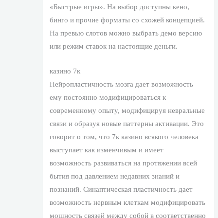
«Быстрые игры». На выбор доступны кено,
бинго и прочие форматы со схожей концепцией.
На превью слотов можно выбрать демо версию
или режим ставок на настоящие деньги.
казино 7к
Нейропластичность мозга дает возможность
ему постоянно модифицироваться к
современному опыту, модифицируя невральные
связи и образуя новые паттерны активации. Это
говорит о том, что 7к казино всякого человека
выступает как изменчивым и имеет
возможность развиваться на протяжении всей
бытия под давлением недавних знаний и
познаний. Синаптическая пластичность дает
возможность нервным клеткам модифицировать
мощность связей между собой в соответственно