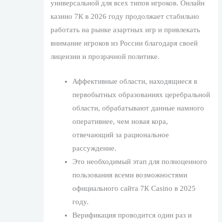
универсальной для всех типов игроков. Онлайн
казино 7К в 2026 году продолжает стабильно
работать на рынке азартных игр и привлекать
внимание игроков из России благодаря своей
лицензии и прозрачной политике.
Аффективные области, находящиеся в
первобытных образованиях церебральной
области, обрабатывают данные намного
оперативнее, чем новая кора,
отвечающий за рациональное
рассуждение.
Это необходимый этап для полноценного
пользования всеми возможностями
официального сайта 7К Casino в 2025
году.
Верификация проводится один раз и