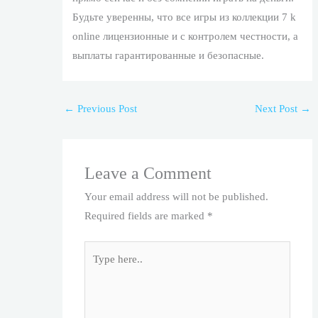
Будьте уверенны, что все игры из коллекции 7 k
online лицензионные и с контролем честности, а
выплаты гарантированные и безопасные.
←
Previous Post
Next Post
→
Leave a Comment
Your email address will not be published.
Required fields are marked
*
Type
here..