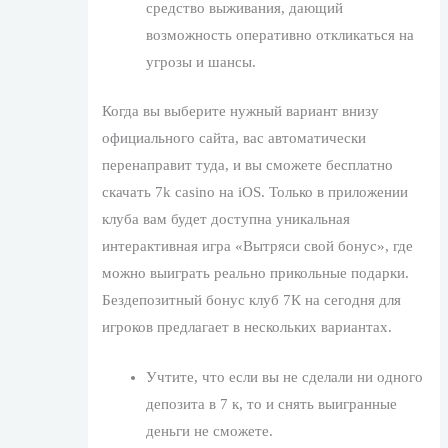
средство выживания, дающий
возможность оперативно откликаться на
угрозы и шансы.
Когда вы выберите нужный вариант внизу
официального сайта, вас автоматически
перенаправит туда, и вы сможете бесплатно
скачать 7k casino на iOS. Только в приложении
клуба вам будет доступна уникальная
интерактивная игра «Вытряси свой бонус», где
можно выиграть реально прикольные подарки.
Бездепозитный бонус клуб 7К на сегодня для
игроков предлагает в нескольких вариантах.
Учтите, что если вы не сделали ни одного
депозита в 7 к, то и снять выигранные
деньги не сможете.