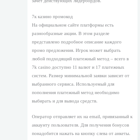
зачет действующих лидербордов.
7к казино промокод
На официальном сайте платформы есть
разнообразные акции. В этом разделе
представлено подробное описание каждого
промо предложения. Игрок может выбрать
любой подходящий платежный метод – всего в
7k casino доступно 11 валют и 17 платежных
систем. Размер минимальной заявки зависит от
выбранного сервиса. Используемый для
пополнения платежный метод необходимо
выбирать и для вывода средств.
Оператор отправляет их на email, привязанный к
аккаунту пользователя. Для получения бонусов
понадобится нажать на кнопку слева от анкеты.