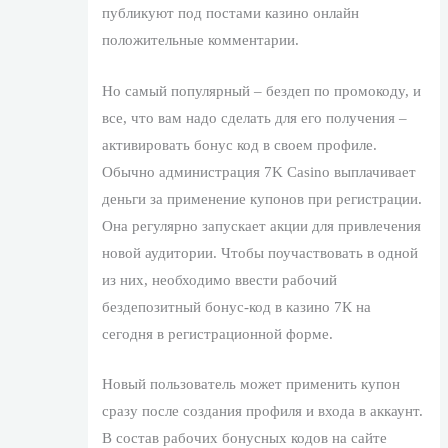
публикуют под постами казино онлайн
положительные комментарии.
Но самый популярный – бездеп по промокоду, и
все, что вам надо сделать для его получения –
активировать бонус код в своем профиле.
Обычно администрация 7K Casino выплачивает
деньги за применение купонов при регистрации.
Она регулярно запускает акции для привлечения
новой аудитории. Чтобы поучаствовать в одной
из них, необходимо ввести рабочий
бездепозитный бонус-код в казино 7К на
сегодня в регистрационной форме.
Новый пользователь может применить купон
сразу после создания профиля и входа в аккаунт.
В состав рабочих бонусных кодов на сайте