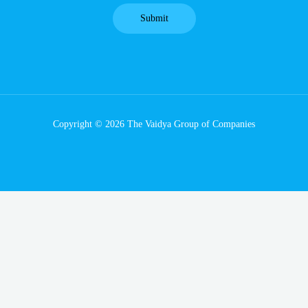
Copyright © 2026 The Vaidya Group of Companies