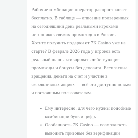
Рабочие комбинации оператор распространяет
бесплатно. В таблице — описание проверенных
на сегодняшний день реальными игроками
источников свежих промокодов в России.
Хотите получить подарки от 7К Casino уже на
старте? В феврале 2026 года у игроков есть
реальный шанс активировать действующие
промокоды и бонусы без депозита. Бесплатные
вращения, деньги на счет и участие в
эксклюзивных акциях — всё это доступно новым
и постоянным пользователям.
Ему интересно, для чего нужны подобные
комбинации букв и цифр.
Особенность 7K Casino — возможность
выводить призовые без верификации