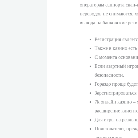
операторам саппорта скан-
переводов не снимаются, х
вывода на банковские рекв
Регистрация являетс
Также в казино есть
С момента основани
Если азартный игро
безопасности.
Гораздо проще будет
Зарегистрироваться
7k онлайн казино –
расширение клиентс
Для игры на реальн
Пользователи, прежд
авторизацию.