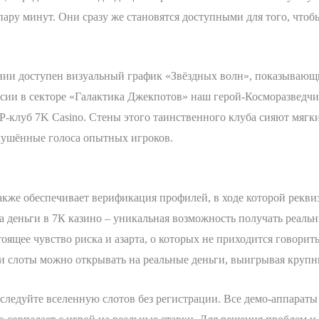
пару минут. Они сразу же становятся доступными для того, что
ии доступен визуальный график «Звёздных волн», показывающ
ии в секторе «Галактика Джекпотов» наш герой‑Косморазведчи
‑клуб 7K Casino. Стены этого таинственного клуба сияют мягки
лушённые голоса опытных игроков.
акже обеспечивает верификация профилей, в ходе которой рекви
а деньги в 7К казино – уникальная возможность получать реаль
оящее чувство риска и азарта, о которых не приходится говорит
ти слоты можно открывать на реальные деньги, выигрывая круп
ледуйте вселенную слотов без регистрации. Все демо-аппараты 