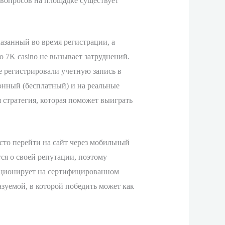
 вопросов на площадке существует
азанный во время регистрации, а
 7K casino не вызывает затруднений.
е регистрировали учетную запись в
онный (бесплатный) и на реальные
я стратегия, которая поможет выиграть
сто перейти на сайт через мобильный
тся о своей репутации, поэтому
кционирует на сертифицированном
зуемой, в которой победить может как