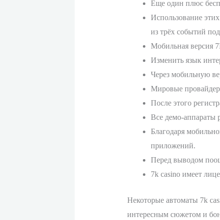
Еще один плюс бесп
Использование этих
из трёх событий под
Мобильная версия 7
Изменить язык инте
Через мобильную ве
Мировые провайдеры
После этого регист
Все демо-аппараты р
Благодаря мобильно
приложений.
Перед выводом поощ
7k casino имеет лице
Некоторые автоматы 7k cas
интересным сюжетом и бон