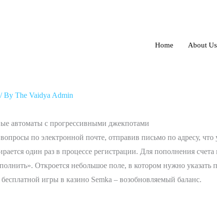
Home
About Us
е игровые автоматы с прогрессивными джекп
/ By
The Vaidya Admin
вые автоматы с прогрессивными джекпотами
 вопросы по электронной почте, отправив письмо по адресу, что 
ирается один раз в процессе регистрации. Для пополнения счет
полнить». Откроется небольшое поле, в котором нужно указать 
бесплатной игры в казино Semka – возобновляемый баланс.