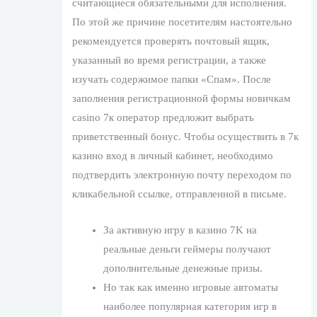
считающиеся обязательными для исполнения.
По этой же причине посетителям настоятельно
рекомендуется проверять почтовый ящик,
указанный во время регистрации, а также
изучать содержимое папки «Спам». После
заполнения регистрационной формы новичкам
casino 7к оператор предложит выбрать
приветственный бонус. Чтобы осуществить в 7к
казино вход в личный кабинет, необходимо
подтвердить электронную почту переходом по
кликабельной ссылке, отправленной в письме.
За активную игру в казино 7K на
реальные деньги геймеры получают
дополнительные денежные призы.
Но так как именно игровые автоматы
наиболее популярная категория игр в