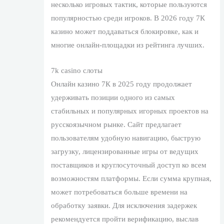
несколько игровых тактик, которые пользуются
популярностью среди игроков. В 2026 году 7К
казино может поддаваться блокировке, как и
многие онлайн-площадки из рейтинга лучших.
7k casino слоты
Онлайн казино 7К в 2025 году продолжает
удерживать позиции одного из самых
стабильных и популярных игорных проектов на
русскоязычном рынке. Сайт предлагает
пользователям удобную навигацию, быструю
загрузку, лицензированные игры от ведущих
поставщиков и круглосуточный доступ ко всем
возможностям платформы. Если сумма крупная,
может потребоваться больше времени на
обработку заявки. Для исключения задержек
рекомендуется пройти верификацию, выслав