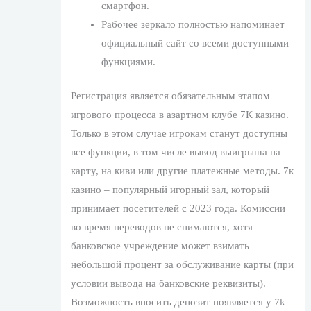
смартфон.
Рабочее зеркало полностью напоминает
официальный сайт со всеми доступными
функциями.
Регистрация является обязательным этапом
игрового процесса в азартном клубе 7К казино.
Только в этом случае игрокам станут доступны
все функции, в том числе вывод выигрыша на
карту, на киви или другие платежные методы. 7к
казино – популярный игорный зал, который
принимает посетителей с 2023 года. Комиссии
во время переводов не снимаются, хотя
банковское учреждение может взимать
небольшой процент за обслуживание карты (при
условии вывода на банковские реквизиты).
Возможность вносить депозит появляется у 7k