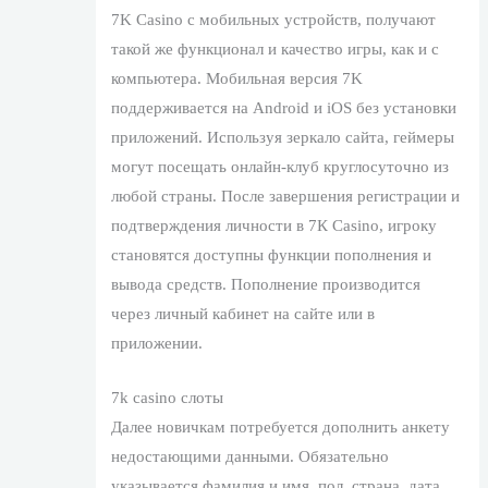
7K Casino с мобильных устройств, получают
такой же функционал и качество игры, как и с
компьютера. Мобильная версия 7K
поддерживается на Android и iOS без установки
приложений. Используя зеркало сайта, геймеры
могут посещать онлайн-клуб круглосуточно из
любой страны. После завершения регистрации и
подтверждения личности в 7К Casino, игроку
становятся доступны функции пополнения и
вывода средств. Пополнение производится
через личный кабинет на сайте или в
приложении.
7k casino слоты
Далее новичкам потребуется дополнить анкету
недостающими данными. Обязательно
указывается фамилия и имя, пол, страна, дата