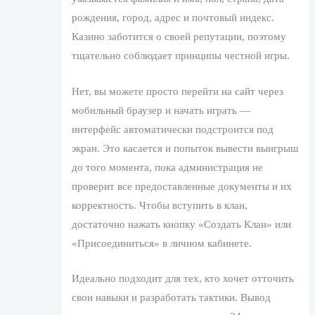
рождения, город, адрес и почтовый индекс.
Казино заботится о своей репутации, поэтому
тщательно соблюдает принципы честной игры.
Нет, вы можете просто перейти на сайт через
мобильный браузер и начать играть —
интерфейс автоматически подстроится под
экран. Это касается и попыток вывести выигрыш
до того момента, пока администрация не
проверит все предоставленные документы и их
корректность. Чтобы вступить в клан,
достаточно нажать кнопку «Создать Клан» или
«Присоединиться» в личном кабинете.
Идеально подходит для тех, кто хочет отточить
свои навыки и разработать тактики. Вывод