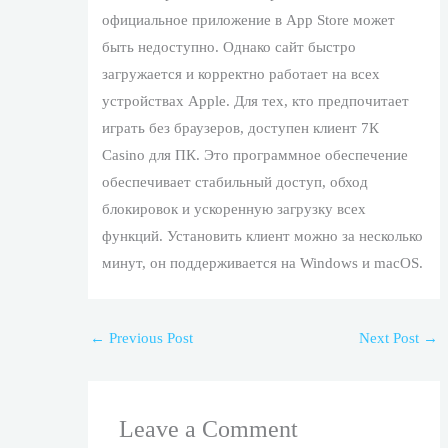
официальное приложение в App Store может
быть недоступно. Однако сайт быстро
загружается и корректно работает на всех
устройствах Apple. Для тех, кто предпочитает
играть без браузеров, доступен клиент 7К
Casino для ПК. Это программное обеспечение
обеспечивает стабильный доступ, обход
блокировок и ускоренную загрузку всех
функций. Установить клиент можно за несколько
минут, он поддерживается на Windows и macOS.
←
Previous Post
Next Post
→
Leave a Comment