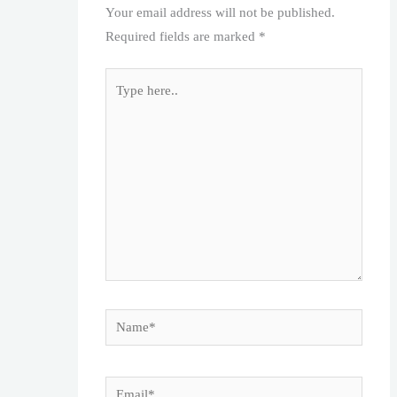
Your email address will not be published.
Required fields are marked
*
Type
here..
Name*
Email*