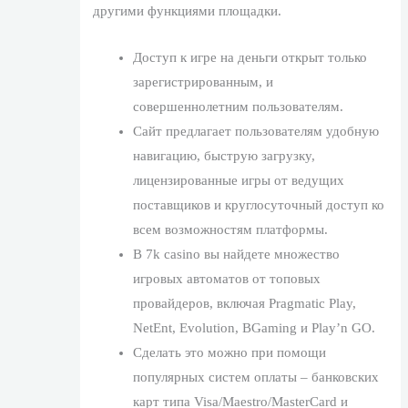
другими функциями площадки.
Доступ к игре на деньги открыт только
зарегистрированным, и
совершеннолетним пользователям.
Сайт предлагает пользователям удобную
навигацию, быструю загрузку,
лицензированные игры от ведущих
поставщиков и круглосуточный доступ ко
всем возможностям платформы.
В 7k casino вы найдете множество
игровых автоматов от топовых
провайдеров, включая Pragmatic Play,
NetEnt, Evolution, BGaming и Play’n GO.
Сделать это можно при помощи
популярных систем оплаты – банковских
карт типа Visa/Maestro/MasterCard и