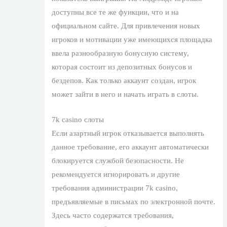
доступны все те же функции, что и на
официальном сайте. Для привлечения новых
игроков и мотивации уже имеющихся площадка
ввела разнообразную бонусную систему,
которая состоит из депозитных бонусов и
бездепов. Как только аккаунт создан, игрок
может зайти в него и начать играть в слоты.
7k casino слоты
Если азартный игрок отказывается выполнять
данное требование, его аккаунт автоматически
блокируется службой безопасности. Не
рекомендуется игнорировать и другие
требования администрации 7k casino,
предъявляемые в письмах по электронной почте.
Здесь часто содержатся требования,