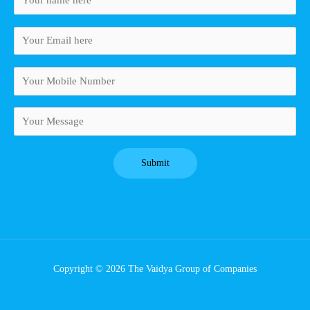
Copyright © 2026 The Vaidya Group of Companies