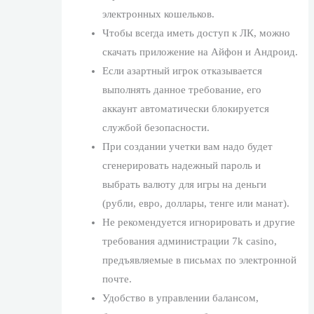
электронных кошельков.
Чтобы всегда иметь доступ к ЛК, можно
скачать приложение на Айфон и Андроид.
Если азартный игрок отказывается
выполнять данное требование, его
аккаунт автоматически блокируется
службой безопасности.
При создании учетки вам надо будет
сгенерировать надежный пароль и
выбрать валюту для игры на деньги
(рубли, евро, доллары, тенге или манат).
Не рекомендуется игнорировать и другие
требования администрации 7k casino,
предъявляемые в письмах по электронной
почте.
Удобство в управлении балансом,