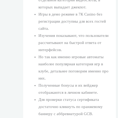
которых выпадает джекпот.
Игры в демо режиме в 7К Casino без
регистрации доступны для всех гостей
сайта.
Изучения показывают, что пользователи
рассчитывают на быстрой ответа от
интерфейсов.
Но так как именно игровые автоматы
наиболее популярная категория игр в
клубе, детальнее поговорим именно про
них.
Полученные бонусы и их вейджер
отображаются в личном кабинете.
Для проверки статуса сертификата
достаточно кликнуть по оранжевому
баннеру с аббревиатурой GCB.