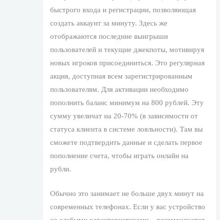
быстрого входа и регистрации, позволяющая
создать аккаунт за минуту. Здесь же
отображаются последние выигрыши
пользователей и текущие джекпоты, мотивируя
новых игроков присоединиться. Это регулярная
акция, доступная всем зарегистрированным
пользователям. Для активации необходимо
пополнить баланс минимум на 800 рублей. Эту
сумму увеличат на 20-70% (в зависимости от
статуса клиента в системе лояльности). Там вы
сможете подтвердить данные и сделать первое
пополнение счета, чтобы играть онлайн на
рубли.
Обычно это занимает не больше двух минут на
современных телефонах. Если у вас устройство