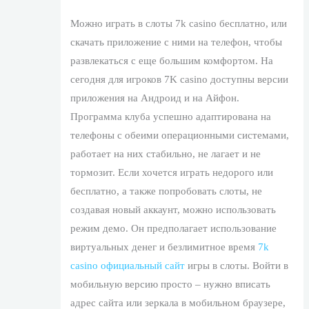
Можно играть в слоты 7k casino бесплатно, или
скачать приложение с ними на телефон, чтобы
развлекаться с еще большим комфортом. На
сегодня для игроков 7K casino доступны версии
приложения на Андроид и на Айфон.
Программа клуба успешно адаптирована на
телефоны с обеими операционными системами,
работает на них стабильно, не лагает и не
тормозит. Если хочется играть недорого или
бесплатно, а также попробовать слоты, не
создавая новый аккаунт, можно использовать
режим демо. Он предполагает использование
виртуальных денег и безлимитное время
7k
casino официальный сайт
игры в слоты. Войти в
мобильную версию просто – нужно вписать
адрес сайта или зеркала в мобильном браузере,