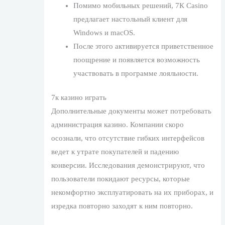
Помимо мобильных решений, 7К Casino
предлагает настольный клиент для
Windows и macOS.
После этого активируется приветственное
поощрение и появляется возможность
участвовать в программе лояльности.
7к казино играть
Дополнительные документы может потребовать
администрация казино. Компании скоро
осознали, что отсутствие гибких интерфейсов
ведет к утрате покупателей и падению
конверсии. Исследования демонстрируют, что
пользователи покидают ресурсы, которые
некомфортно эксплуатировать на их приборах, и
изредка повторно заходят к ним повторно.