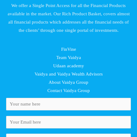
We offer a Single Point Access for all the Financial Products
available in the market. Our Rich Product Basket, covers almost
all financial products which addresses all the financial needs of
the clients’ through one single portal of investments.
FinVine
Team Vaidya
Udaan academy
Vaidya and Vaidya Wealth Advisors
About Vaidya Group
Contact Vaidya Group