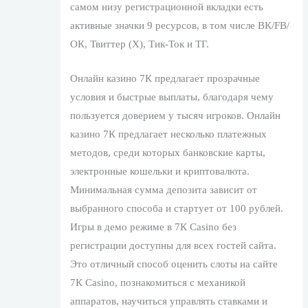
самом низу регистрационной вкладки есть
активные значки 9 ресурсов, в том числе ВК/FB/
ОК, Твиттер (Х), Тик-Ток и ТГ.
Онлайн казино 7К предлагает прозрачные
условия и быстрые выплаты, благодаря чему
пользуется доверием у тысяч игроков. Онлайн
казино 7К предлагает несколько платежных
методов, среди которых банковские карты,
электронные кошельки и криптовалюта.
Минимальная сумма депозита зависит от
выбранного способа и стартует от 100 рублей.
Игры в демо режиме в 7К Casino без
регистрации доступны для всех гостей сайта.
Это отличный способ оценить слоты на сайте
7К Casino, познакомиться с механикой
аппаратов, научиться управлять ставками и