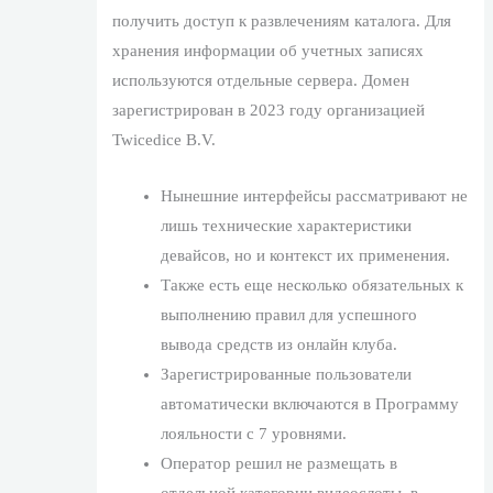
получить доступ к развлечениям каталога. Для
хранения информации об учетных записях
используются отдельные сервера. Домен
зарегистрирован в 2023 году организацией
Twicedice B.V.
Нынешние интерфейсы рассматривают не
лишь технические характеристики
девайсов, но и контекст их применения.
Также есть еще несколько обязательных к
выполнению правил для успешного
вывода средств из онлайн клуба.
Зарегистрированные пользователи
автоматически включаются в Программу
лояльности с 7 уровнями.
Оператор решил не размещать в
отдельной категории видеослоты, в