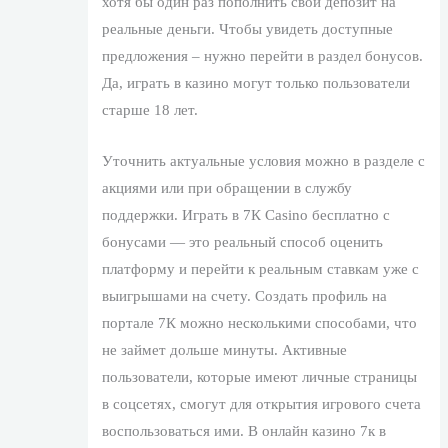
хотя бы один раз пополнить свой депозит на
реальные деньги. Чтобы увидеть доступные
предложения – нужно перейти в раздел бонусов.
Да, играть в казино могут только пользователи
старше 18 лет.
Уточнить актуальные условия можно в разделе с
акциями или при обращении в службу
поддержки. Играть в 7К Casino бесплатно с
бонусами — это реальный способ оценить
платформу и перейти к реальным ставкам уже с
выигрышами на счету. Создать профиль на
портале 7К можно несколькими способами, что
не займет дольше минуты. Активные
пользователи, которые имеют личные страницы
в соцсетях, смогут для открытия игрового счета
воспользоваться ими. В онлайн казино 7к в