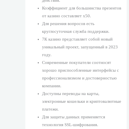
действия.
Коэффициент для большинства презентов
от казино составляет x50.
Для решения вопросов есть
круглосуточная служба поддержки.
7К казино представляет собой новый
уникальный проект, запущенный в 2023
году.
Современные покупатели соотносят
хорошо приспособленные интерфейсы с
профессионализмом и достоверностью
компании.
Доступны переводы на карты,
электронные кошельки и криптовалютные
платежи.
Для защиты данных применяется
технология SSL-шифрования.