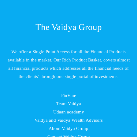
The Vaidya Group
We offer a Single Point Access for all the Financial Products
available in the market. Our Rich Product Basket, covers almost
all financial products which addresses all the financial needs of
the clients’ through one single portal of investments.
FinVine
Team Vaidya
Udaan academy
Vaidya and Vaidya Wealth Advisors
About Vaidya Group
Contact Vaidya Group