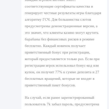
соответствующие сертификаты качества и
генерирует честные результаты игры благодаря
алгоритму ГСЧ. Для большинства слотов
предусмотрены демонстрационные версии, а
это значит, что клиенты казино могут крутить
барабаны без финансовых рисков в режиме
бесплатно. Каждый новичок получает
приветственный бонус при регистрации,
который предоставляется только раз. Если при
регистрации игрок использовал бонус-код или
купон, он получит 77% к сумме депозита и 27
бесплатных вращений, которые не входят в
приветственный пакет бонусов.
На случай, если ранее зарегистрированный
пользователь 7k забыл пароль, предусмотрена