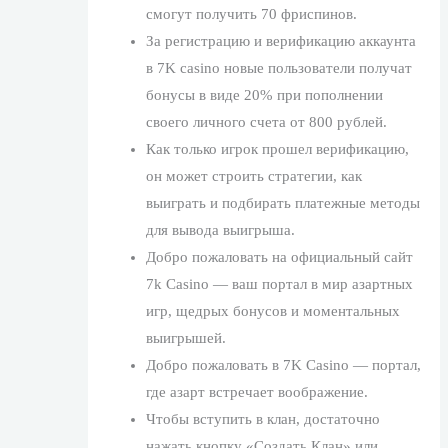
смогут получить 70 фриспинов.
За регистрацию и верификацию аккаунта
в 7K casino новые пользователи получат
бонусы в виде 20% при пополнении
своего личного счета от 800 рублей.
Как только игрок прошел верификацию,
он может строить стратегии, как
выиграть и подбирать платежные методы
для вывода выигрыша.
Добро пожаловать на официальный сайт
7k Casino — ваш портал в мир азартных
игр, щедрых бонусов и моментальных
выигрышей.
Добро пожаловать в 7K Casino — портал,
где азарт встречает воображение.
Чтобы вступить в клан, достаточно
нажать кнопку «Создать Клан» или