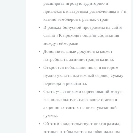
расширять игровую аудиторию и
привлекать к азартным развлечениям в 7 к
казино гемблеров с разных стран.
В рамках бонусной программы на сайте
casino 7K проходят онлайн-состязания
между геймерами.
Дополнительные документы может
потребовать администрация казино.
Откроется небольшое поле, в котором
нужно указать платежный сервис, сумму
перевода и реквизиты.
Стать участниками соревнований могут
все пользователи, сделавшие ставки в
акционных слотах не ниже указанной
суммы.
Об этом свидетельствует пиктограмма,
которая отображается на официальном