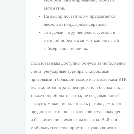
автоматов.
На выбор посетителям предлагается
несколько популярных сервисов.
Это делает игру непредсказуемой, в
которой победить может как опытный
геймер, так и новичок.
Пользователям доступны бонусы за пополнение
счета, регулярные турниры с хорошими
призовыми и большой выбор игр с высоким RTP.
Если хочется играть недорого или бесплатно, а
также попробовать слоты, не создавая новый
аккаунт, можно использовать режим демо. Он
предполагает использование виртуальных денег
и безлимитное время игры в слоты. Войти в
мобильную версию просто – нужно вписать