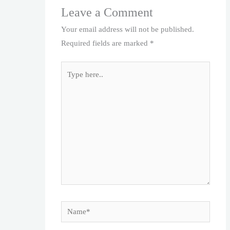
Leave a Comment
Your email address will not be published.
Required fields are marked
*
Type
here..
Name*