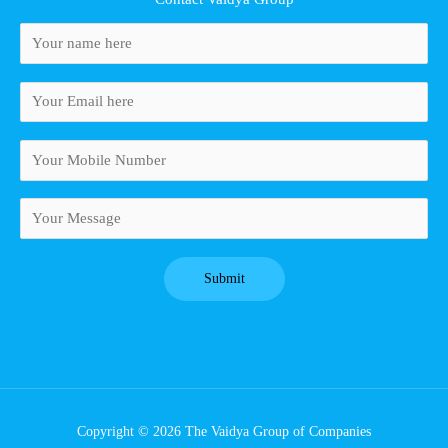
Copyright © 2026 The Vaidya Group of Companies