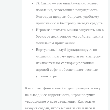
7k Casino — это онлайн-казино нового
поколения, завоевавшее популярность
благодаря щедрым бонусам, удобному
приложению и быстрому выводу средств.
Игровые автоматы можно запускать как в
браузере десктопного устройства, так и в
мобильном приложении.
Виртуальный клуб функционирует по
лицензии, поэтому предлагает к запуску
исключительно сертифицированный
игровой софт и обеспечивает честные
условия игры.
Как только финансовый отдел проверит заявку
на вывод и ее корректность, игрок получит
уведомление о дате зачисления. Как только
аккаунт создан, игрок может зайти в него и