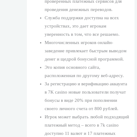
проверенных платежных сервисов для
проведения денежных переводов.
Служба поддержки доступна на всех
устройствах, это дает игрокам
уверенность в том, что все решаемо.
Многочисленных игроков онлайн-
заведение привлекает быстрым выводом
денег и щедрой бонусной программой.
Это копия основного сайта,
расположенная по другому веб-адресу.
За регистрацию и верификацию аккаунта
в 7K casino новые пользователи получат
бонусы в виде 20% при пополнении
своего личного счета от 800 рублей.
Игрок может выбрать любой подходящий
платежный метод – всего в 7k casino
доступно 11 валют и 17 платежных