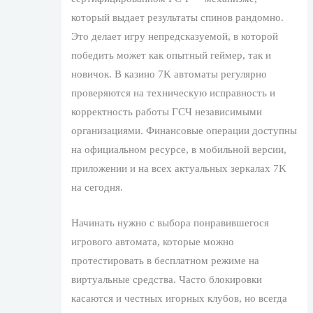
который выдает результаты спинов рандомно.
Это делает игру непредсказуемой, в которой
победить может как опытный геймер, так и
новичок. В казино 7K автоматы регулярно
проверяются на техническую исправность и
корректность работы ГСЧ независимыми
организациями. Финансовые операции доступны
на официальном ресурсе, в мобильной версии,
приложении и на всех актуальных зеркалах 7K
на сегодня.
Начинать нужно с выбора понравившегося
игрового автомата, которые можно
протестировать в бесплатном режиме на
виртуальные средства. Часто блокировки
касаются и честных игорных клубов, но всегда