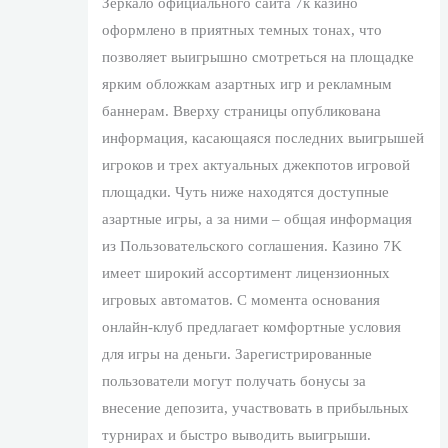
Зеркало официального сайта 7к казино
оформлено в приятных темных тонах, что
позволяет выигрышно смотреться на площадке
ярким обложкам азартных игр и рекламным
баннерам. Вверху страницы опубликована
информация, касающаяся последних выигрышей
игроков и трех актуальных джекпотов игровой
площадки. Чуть ниже находятся доступные
азартные игры, а за ними – общая информация
из Пользовательского соглашения. Казино 7K
имеет широкий ассортимент лицензионных
игровых автоматов. С момента основания
онлайн-клуб предлагает комфортные условия
для игры на деньги. Зарегистрированные
пользователи могут получать бонусы за
внесение депозита, участвовать в прибыльных
турнирах и быстро выводить выигрыши.