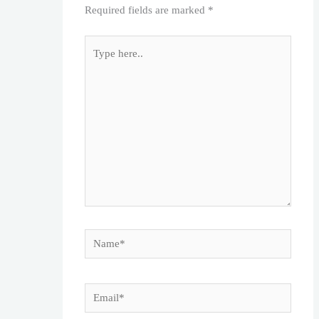
Required fields are marked
*
Type
here..
Name*
Email*