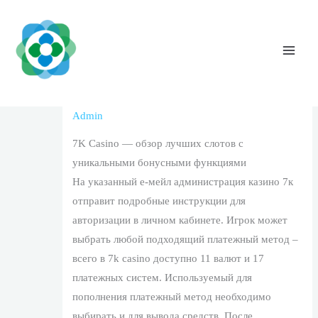
Skip
to
content
7K Casino — обзор лучших слотов с
уникальными бонусными функциями
Leave a Comment
/
1500allZ
/ By
The Vaidya
Admin
7K Casino — обзор лучших слотов с
уникальными бонусными функциями
На указанный е-мейл администрация казино 7к
отправит подробные инструкции для
авторизации в личном кабинете. Игрок может
выбрать любой подходящий платежный метод –
всего в 7k casino доступно 11 валют и 17
платежных систем. Используемый для
пополнения платежный метод необходимо
выбирать и для вывода средств. После