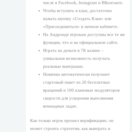
числе в Facebook, Instagram и ВКонтакте.
Чтобы вступить в клан, достаточно
нажать кнопку «Создать Клан» или
«Присоединиться» в личном кабинете.
На Андроиде игрокам доступны все те же
функции, что и на официальном сайте.
Играть на деньги в 7К казино –
уникальная возможность получать
реальные выигрыши.
Новички автоматически получают
стартовый пакет из 20 бесплатных
вращений и 100 клановых модуляторов
скорости для ускорения выполнения
командных задач.
Как только игрок прошел верификацию, он
может строить стратегии, как выиграть и