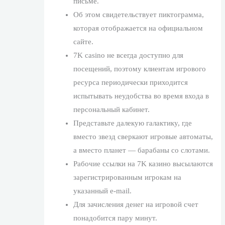
письме.
Об этом свидетельствует пиктограмма,
которая отображается на официальном
сайте.
7K casino не всегда доступно для
посещений, поэтому клиентам игрового
ресурса периодически приходится
испытывать неудобства во время входа в
персональный кабинет.
Представьте далекую галактику, где
вместо звезд сверкают игровые автоматы,
а вместо планет — барабаны со слотами.
Рабочие ссылки на 7K казино высылаются
зарегистрированным игрокам на
указанный e-mail.
Для зачисления денег на игровой счет
понадобится пару минут.