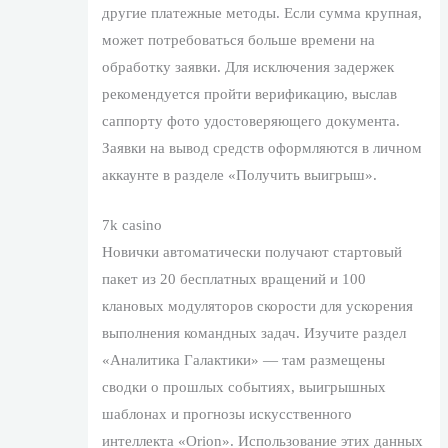
другие платежные методы. Если сумма крупная,
может потребоваться больше времени на
обработку заявки. Для исключения задержек
рекомендуется пройти верификацию, выслав
саппорту фото удостоверяющего документа.
Заявки на вывод средств оформляются в личном
аккаунте в разделе «Получить выигрыш».
7k casino
Новички автоматически получают стартовый
пакет из 20 бесплатных вращений и 100
клановых модуляторов скорости для ускорения
выполнения командных задач. Изучите раздел
«Аналитика Галактики» — там размещены
сводки о прошлых событиях, выигрышных
шаблонах и прогнозы искусственного
интеллекта «Orion». Использование этих данных