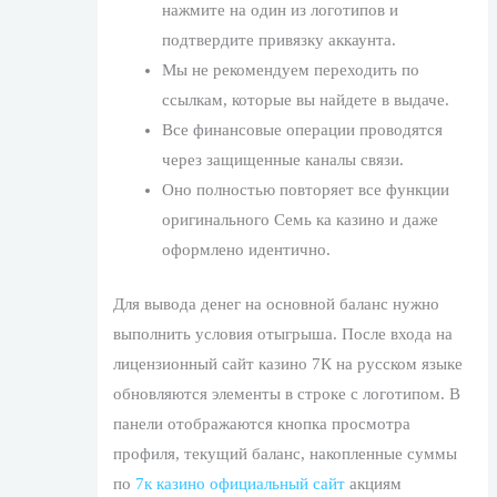
нажмите на один из логотипов и
подтвердите привязку аккаунта.
Мы не рекомендуем переходить по
ссылкам, которые вы найдете в выдаче.
Все финансовые операции проводятся
через защищенные каналы связи.
Оно полностью повторяет все функции
оригинального Семь ка казино и даже
оформлено идентично.
Для вывода денег на основной баланс нужно
выполнить условия отыгрыша. После входа на
лицензионный сайт казино 7К на русском языке
обновляются элементы в строке с логотипом. В
панели отображаются кнопка просмотра
профиля, текущий баланс, накопленные суммы
по
7к казино официальный сайт
акциям