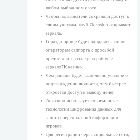
любом выбранном слоте.
Чтобы пользователи сохраняли доступ к
своим учеткам, клуб 7k casino открывает
зеркала.
Гораздо проще будет направить запрос
операторам саппорта с просьбой
предоставить ссылку на рабочее
зеркало7К казино.
Чем раньше будет выполнено условие о
подтверждении личности, тем быстрее
откроется доступ к выводу денег.
7к казино использует современные
технологии шифрования данных для
защиты персональной информации
игроков.
Для регистрации через социальные сети,