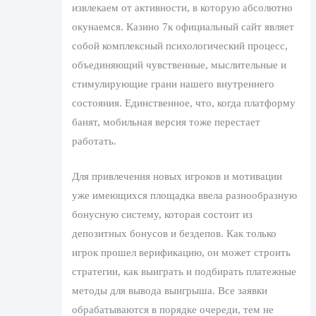
извлекаем от активности, в которую абсолютно
окунаемся. Казино 7к официальный сайт являет
собой комплексный психологический процесс,
объединяющий чувственные, мыслительные и
стимулирующие грани нашего внутреннего
состояния. Единственное, что, когда платформу
банят, мобильная версия тоже перестает
работать.
Для привлечения новых игроков и мотивации
уже имеющихся площадка ввела разнообразную
бонусную систему, которая состоит из
депозитных бонусов и бездепов. Как только
игрок прошел верификацию, он может строить
стратегии, как выиграть и подбирать платежные
методы для вывода выигрыша. Все заявки
обрабатываются в порядке очереди, тем не