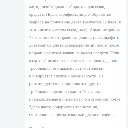
метод необходимо выбирать и для вывода
средств. После верификации для обработки
запроса на получение денег требуется 72 часа (в
том числе с учетом выходных). Администрация
7к казино имеет право запрашивать сканы/фото
документов для подтверждения личности после
подачи клиентом заявки на вывод средств. Если
азартный игрок отказывается выполнять данное
требование, его аккаунт автоматически
блокируется службой безопасности. Не
рекомендуется игнорировать и другие
требования администрации 7k casino,
предъявляемые в письмах по электронной почте.
Здесь часто содержатся требования,
считающиеся обязательными для исполнения.