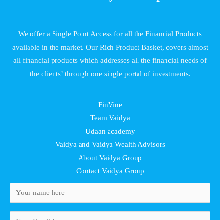
We offer a Single Point Access for all the Financial Products
available in the market. Our Rich Product Basket, covers almost
all financial products which addresses all the financial needs of
the clients’ through one single portal of investments.
FinVine
Team Vaidya
Udaan academy
Vaidya and Vaidya Wealth Advisors
About Vaidya Group
Contact Vaidya Group