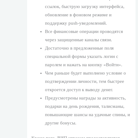
ссылок, быструю загрузку интерфейса,
обновление в фоновом режиме и
поддержку push-уведомлений.
Все финансовые операции проводятся
через защищенные каналы связи.
Достаточно в предложенные поля
специальной формы указать логин с
паролем и нажать на кнопку «Войти».
Чем раньше будет выполнено условие о
подтверждении личности, тем быстрее
откроется доступ к выводу денег.
Предусмотрены награды за активность,
подарки на день рождения, талисманы,
повышающие шансы на удачные спины, и
другие бонусы.
Кроме того, ВИП игрокам предоставляется