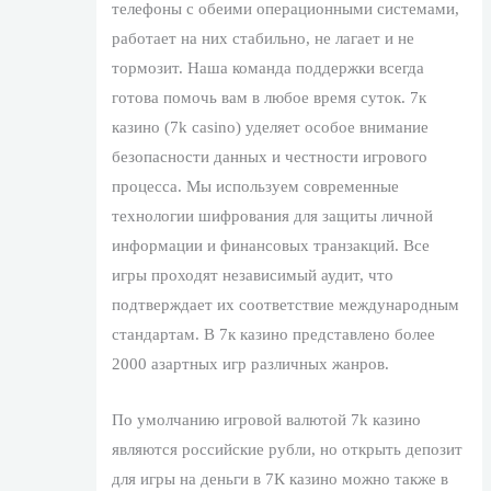
телефоны с обеими операционными системами,
работает на них стабильно, не лагает и не
тормозит. Наша команда поддержки всегда
готова помочь вам в любое время суток. 7к
казино (7k casino) уделяет особое внимание
безопасности данных и честности игрового
процесса. Мы используем современные
технологии шифрования для защиты личной
информации и финансовых транзакций. Все
игры проходят независимый аудит, что
подтверждает их соответствие международным
стандартам. В 7к казино представлено более
2000 азартных игр различных жанров.
По умолчанию игровой валютой 7k казино
являются российские рубли, но открыть депозит
для игры на деньги в 7К казино можно также в