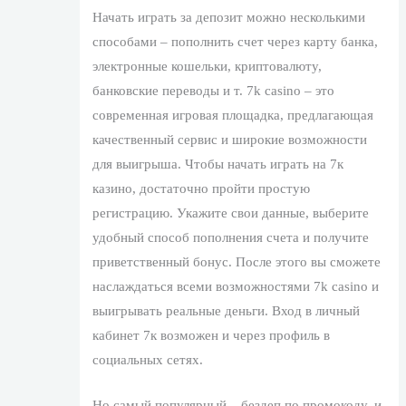
Начать играть за депозит можно несколькими
способами – пополнить счет через карту банка,
электронные кошельки, криптовалюту,
банковские переводы и т. 7k casino – это
современная игровая площадка, предлагающая
качественный сервис и широкие возможности
для выигрыша. Чтобы начать играть на 7к
казино, достаточно пройти простую
регистрацию. Укажите свои данные, выберите
удобный способ пополнения счета и получите
приветственный бонус. После этого вы сможете
наслаждаться всеми возможностями 7k casino и
выигрывать реальные деньги. Вход в личный
кабинет 7к возможен и через профиль в
социальных сетях.
Но самый популярный – бездеп по промокоду, и