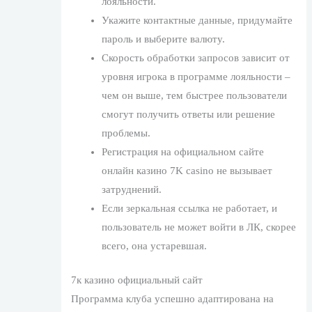
лояльности.
Укажите контактные данные, придумайте
пароль и выберите валюту.
Скорость обработки запросов зависит от
уровня игрока в программе лояльности –
чем он выше, тем быстрее пользователи
смогут получить ответы или решение
проблемы.
Регистрация на официальном сайте
онлайн казино 7K casino не вызывает
затруднений.
Если зеркальная ссылка не работает, и
пользователь не может войти в ЛК, скорее
всего, она устаревшая.
7к казино официальный сайт
Программа клуба успешно адаптирована на