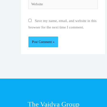
Website
Save my name, email, and website in this
browser for the next time I comment.
The Vaidya Group