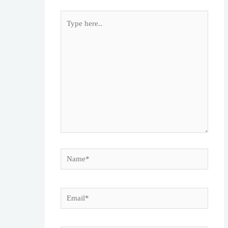
Type
here..
Name*
Email*