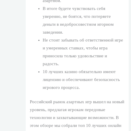
азартной.
В итоге будете чувствовать себя
уверенно, не боятся, что потеряете
деньги в недобросовестном игорном
заведении.
Не стоит забывать об ответственной игре
и умеренных ставках, чтобы игра
приносила только удовольствие и
радость.
10 лучших казино обязательно имеют
лицензию и обеспечивают безопасность
игрового процесса.
Российский рынок азартных игр вышел на новый
уровень, предлагая игрокам передовые
технологии и захватывающие возможности. В
этом обзоре мы собрали топ 10 лучших онлайн