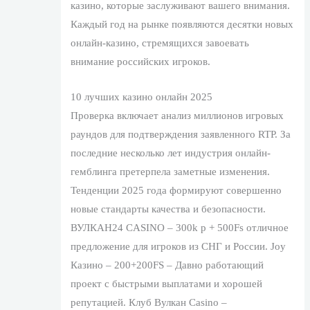
казино, которые заслуживают вашего внимания.
Каждый год на рынке появляются десятки новых
онлайн-казино, стремящихся завоевать
внимание российских игроков.
10 лучших казино онлайн 2025
Проверка включает анализ миллионов игровых
раундов для подтверждения заявленного RTP. За
последние несколько лет индустрия онлайн-
гемблинга претерпела заметные изменения.
Тенденции 2025 года формируют совершенно
новые стандарты качества и безопасности.
ВУЛКАН24 CASINO – 300k р + 500Fs отличное
предложение для игроков из СНГ и России. Joy
Казино – 200+200FS – Давно работающий
проект с быстрыми выплатами и хорошей
репутацией. Клуб Вулкан Casino –