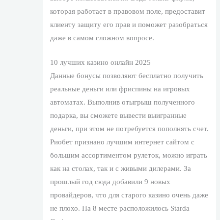
которая работает в правовом поле, предоставит
клиенту защиту его прав и поможет разобраться
даже в самом сложном вопросе.
10 лучших казино онлайн 2025
Данные бонусы позволяют бесплатно получить
реальные деньги или фриспины на игровых
автоматах. Выполнив отыгрыш полученного
подарка, вы сможете вывести выигранные
деньги, при этом не потребуется пополнять счет.
Риобет признано лучшим интернет сайтом с
большим ассортиментом рулеток, можно играть
как на столах, так и с живыми дилерами. За
прошлый год сюда добавили 9 новых
провайдеров, что для старого казино очень даже
не плохо. На 8 месте расположилось Starda