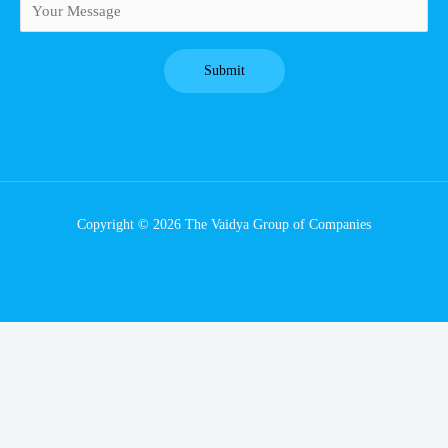
Copyright © 2026 The Vaidya Group of Companies