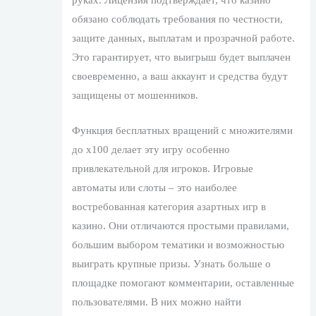
руках. Лицензия подтверждает, что казино
обязано соблюдать требования по честности,
защите данных, выплатам и прозрачной работе.
Это гарантирует, что выигрыш будет выплачен
своевременно, а ваш аккаунт и средства будут
защищены от мошенников.
Функция бесплатных вращений с множителями
до x100 делает эту игру особенно
привлекательной для игроков. Игровые
автоматы или слоты – это наиболее
востребованная категория азартных игр в
казино. Они отличаются простыми правилами,
большим выбором тематики и возможностью
выиграть крупные призы. Узнать больше о
площадке помогают комментарии, оставленные
пользователями. В них можно найти