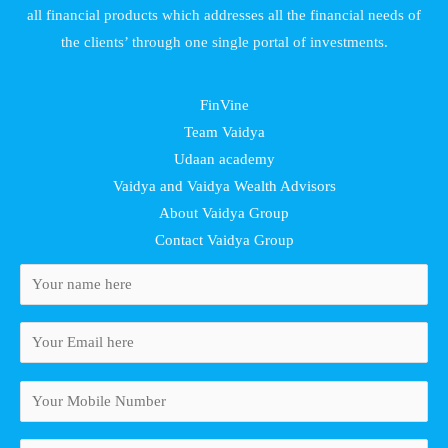
all financial products which addresses all the financial needs of
the clients’ through one single portal of investments.
FinVine
Team Vaidya
Udaan academy
Vaidya and Vaidya Wealth Advisors
About Vaidya Group
Contact Vaidya Group