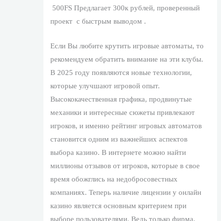
500FS Предлагает 300к рублей, проверенный
проект с быстрым выводом .
Если Вы любите крутить игровые автоматы, то
рекомендуем обратить внимание на эти клубы.
В 2025 году появляются новые технологии,
которые улучшают игровой опыт.
Высококачественная графика, продвинутые
механики и интересные сюжеты привлекают
игроков, и именно рейтинг игровых автоматов
становится одним из важнейших аспектов
выбора казино. В интернете можно найти
миллионы отзывов от игроков, которые в свое
время обожглись на недобросовестных
компаниях. Теперь наличие лицензии у онлайн
казино является основным критерием при
выборе пользователями. Ведь только фирма,