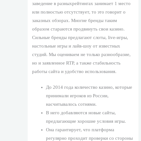
заведение в разныхрейтингах занимает 1 место
или полностью отсутствует, то это говорит о
заказных обзорах. Многие бренды таким
образом стараются продвинуть свои казино.
Сильные бренды предлагают слоты, live-игры,
настольные игры и лайв-шоу от известных
студий. Мы оцениваем не только разнообразие,
но и заявленное RTP, а также стабильность
работы сайта и удобство использования.
До 2014 года количество казино, которые
принимали игроков из России,
насчитывалось сотнями.
В него добавляются новые сайты,
предлагающие хорошие условия игры.
Она гарантирует, что платформа
регулярно проходит проверки со стороны