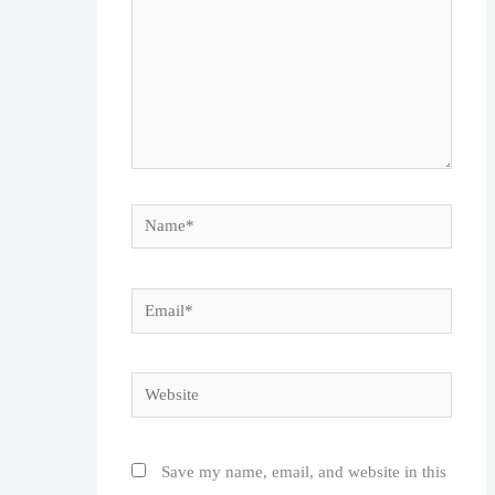
Name*
Email*
Website
Save my name, email, and website in this