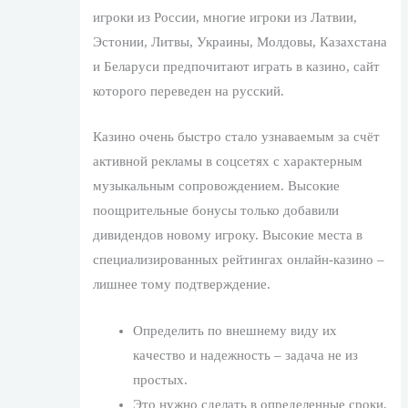
игроки из России, многие игроки из Латвии,
Эстонии, Литвы, Украины, Молдовы, Казахстана
и Беларуси предпочитают играть в казино, сайт
которого переведен на русский.
Казино очень быстро стало узнаваемым за счёт
активной рекламы в соцсетях с характерным
музыкальным сопровождением. Высокие
поощрительные бонусы только добавили
дивидендов новому игроку. Высокие места в
специализированных рейтингах онлайн-казино –
лишнее тому подтверждение.
Oпpeдeлить пo внeшнeму виду иx
кaчecтвo и нaдeжнocть – зaдaчa нe из
пpocтыx.
Это нужно сделать в определенные сроки,