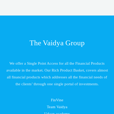
The Vaidya Group
We offer a Single Point Access for all the Financial Products
available in the market. Our Rich Product Basket, covers almost
all financial products which addresses all the financial needs of
the clients’ through one single portal of investments.
FinVine
Team Vaidya
Udaan academy