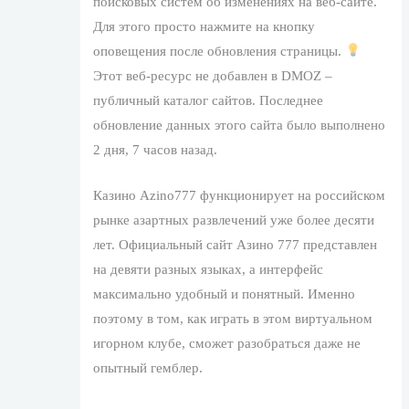
поисковых систем об изменениях на веб-сайте.
Для этого просто нажмите на кнопку
оповещения после обновления страницы.
Этот веб-ресурс не добавлен в DMOZ –
публичный каталог сайтов. Последнее
обновление данных этого сайта было выполнено
2 дня, 7 часов назад.
Казино Azino777 функционирует на российском
рынке азартных развлечений уже более десяти
лет. Официальный сайт Азино 777 представлен
на девяти разных языках, а интерфейс
максимально удобный и понятный. Именно
поэтому в том, как играть в этом виртуальном
игорном клубе, сможет разобраться даже не
опытный гемблер.