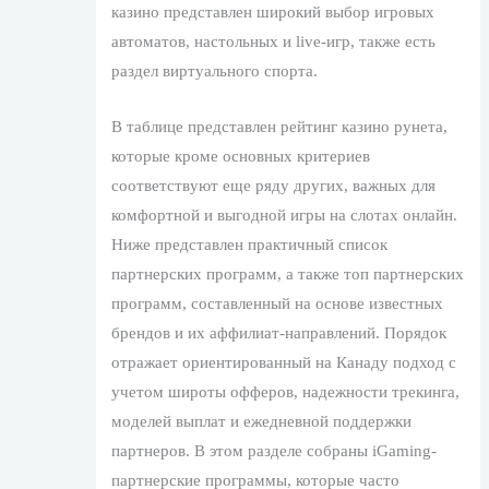
казино представлен широкий выбор игровых
автоматов, настольных и live-игр, также есть
раздел виртуального спорта.
В таблице представлен рейтинг казино рунета,
которые кроме основных критериев
соответствуют еще ряду других, важных для
комфортной и выгодной игры на слотах онлайн.
Ниже представлен практичный список
партнерских программ, а также топ партнерских
программ, составленный на основе известных
брендов и их аффилиат-направлений. Порядок
отражает ориентированный на Канаду подход с
учетом широты офферов, надежности трекинга,
моделей выплат и ежедневной поддержки
партнеров. В этом разделе собраны iGaming-
партнерские программы, которые часто