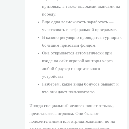
призовых, а также высокими шансами на
победу.
Еще одна возможность заработать —
участвовать в реферальной программе.
В казино регулярно проводятся турниры с
большим призовым фондом.
Она открывается автоматически при
входе на сайт игровой конторы через
любой браузер с портативного
устройства.
Разберем, какие виды бонусов бывают и
что они дают пользователю.
Иногда специальный человек пишет отзывы,
представляясь игроком. Они бывают
положительными или отрицательными, но на