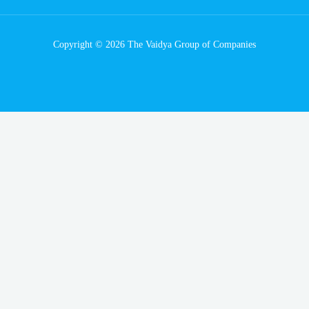
Copyright © 2026 The Vaidya Group of Companies