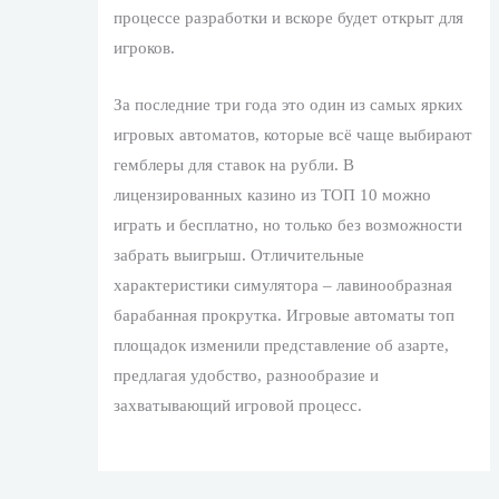
процессе разработки и вскоре будет открыт для
игроков.
За последние три года это один из самых ярких
игровых автоматов, которые всё чаще выбирают
гемблеры для ставок на рубли. В
лицензированных казино из ТОП 10 можно
играть и бесплатно, но только без возможности
забрать выигрыш. Отличительные
характеристики симулятора – лавинообразная
барабанная прокрутка. Игровые автоматы топ
площадок изменили представление об азарте,
предлагая удобство, разнообразие и
захватывающий игровой процесс.