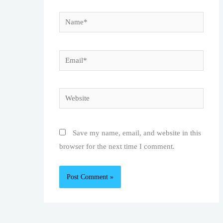
Name*
Email*
Website
Save my name, email, and website in this
browser for the next time I comment.